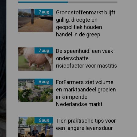
Sidebar
7 aug
Grondstoffenmarkt blijft
grillig: droogte en
geopolitiek houden
handel in de greep
7 aug
De speenhuid: een vaak
onderschatte
risicofactor voor mastitis
6 aug
ForFarmers ziet volume
en marktaandeel groeien
in krimpende
Nederlandse markt
6 aug
Tien praktische tips voor
een langere levensduur