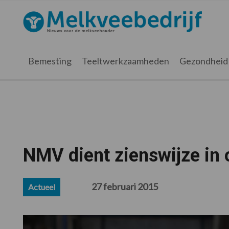
Spring
Door
Spring
Spring
naar
naar
naar
naar
Melkveebedrijf.nl
de
de
de
de
hoofdnavigatie
hoofd
eerste
voettekst
inhoud
sidebar
Bemesting
Teeltwerkzaamheden
Gezondheid
NMV dient zienswijze in
27 februari 2015
Actueel