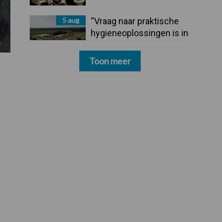
5 aug
“Vraag naar praktische
hygieneoplossingen is in
Polen groter dan ooit”
Toon meer