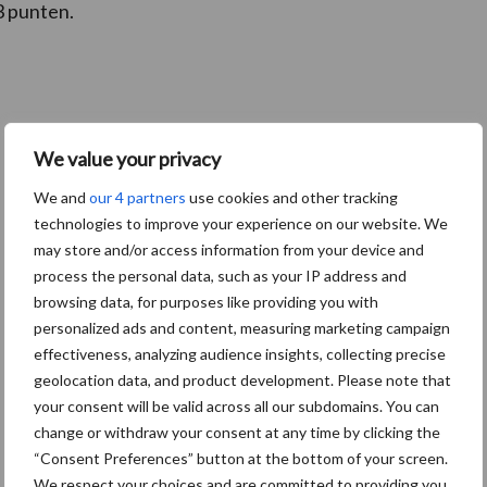
3 punten.
We value your privacy
We and
our 4 partners
use cookies and other tracking
technologies to improve your experience on our website. We
may store and/or access information from your device and
process the personal data, such as your IP address and
browsing data, for purposes like providing you with
personalized ads and content, measuring marketing campaign
effectiveness, analyzing audience insights, collecting precise
geolocation data, and product development. Please note that
your consent will be valid across all our subdomains. You can
change or withdraw your consent at any time by clicking the
“Consent Preferences” button at the bottom of your screen.
We respect your choices and are committed to providing you