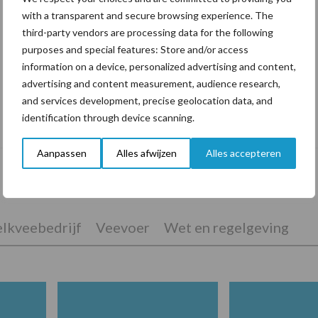
with a transparent and secure browsing experience. The
third-party vendors are processing data for the following
purposes and special features: Store and/or access
information on a device, personalized advertising and content,
advertising and content measurement, audience research,
and services development, precise geolocation data, and
De speenhuid: een vaak onderschatte
identification through device scanning.
risicofactor voor mastitis
Aanpassen
Alles afwijzen
Alles accepteren
lkveebedrijf
Veevoer
Wet en regelgeving