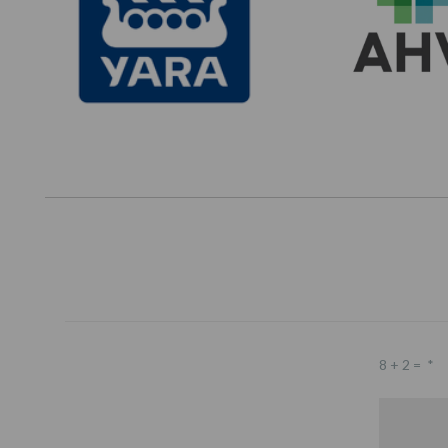
8 + 2 =
*