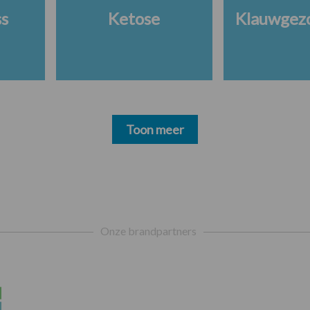
ss
Ketose
Klauwgez
Toon meer
Onze brandpartners