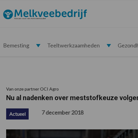
Spring
Door
Spring
Spring
naar
naar
naar
naar
Melkveebedrijf.nl
de
de
de
de
hoofdnavigatie
hoofd
eerste
voettekst
inhoud
sidebar
Bemesting
Teeltwerkzaamheden
Gezond
Van onze partner OCI Agro
Nu al nadenken over meststofkeuze volge
7 december 2018
Actueel