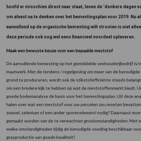
hoofd er misschien direct naar staat, lenen de ‘donkere dagen vo
om alvast na te denken over het bemestingsplan voor 2019. Nu a
aanvullend op de organische bemesting wilt strooien is niet allee
deze periode ook nog wel eens financieel voordeel opleveren.
Maak een bewuste keuze voor een bepaalde meststof
De aanvullende bemesting op het gemiddelde veehouderijbedrijf is
maatwerk. Met de tendens / regelgeving om meer van de benodigde 
grond te produceren, wordt ook de stikstofefficiënte steeds belangrij
om een bredere kijk te hebben op wat de meststoffenmarkt biedt. Ui
goede bodemanalyse de basis voor het bemestingsplan. Uit deze analy
halen over wat een meststof voor uw percelen zou moeten bevatten. 
zwavel, selenium of een ander sporenelement nodig? Daarnaast moet
gemaakt worden van de te verwachten groeiomstandigheden. Met wel
welke omstandigheden tijdig de benodigde voeding beschikbaar voo
grasproductie van goede kwaliteit?