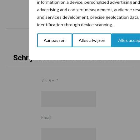
information on a device, personalized advertising an
advertising and content measurement, audience res
and services development, precise geolocation data,
identification through device scanning.
Aanpassen
Alles afwijzen
Alles acce
Schrijf u in voor onze nieuwsbrief
7 + 6 =
*
Email