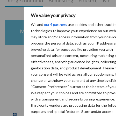
Diergezondheid
Bemesting
Fokkerij
Melkv
We value your privacy
We and
our 4 partners
use cookies and other trackin
Mastitis
Hittestress
technologies to improve your experience on our web
may store and/or access information from your devic
process the personal data, such as your IP address 
browsing data, for purposes like providing you with
personalized ads and content, measuring marketing
effectiveness, analyzing audience insights, collectin
Toon meer
geolocation data, and product development. Please 
your consent will be valid across all our subdomains.
change or withdraw your consent at any time by clic
“Consent Preferences” button at the bottom of your
We respect your choices and are committed to provi
Footer
with a transparent and secure browsing experience.
Onze brandpartners
third-party vendors are processing data for the foll
purposes and special features: Store and/or access