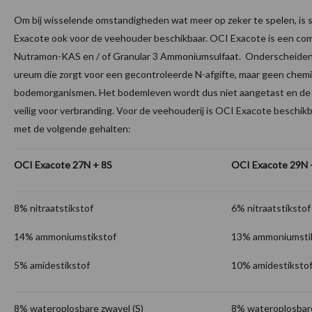
Om bij wisselende omstandigheden wat meer op zeker te spelen, is s
Exacote ook voor de veehouder beschikbaar. OCI Exacote is een co
Nutramon-KAS en / of Granular 3 Ammoniumsulfaat. Onderscheidend
ureum die zorgt voor een gecontroleerde N-afgifte, maar geen chem
bodemorganismen. Het bodemleven wordt dus niet aangetast en de w
veilig voor verbranding. Voor de veehouderij is OCI Exacote beschikb
met de volgende gehalten:
OCI Exacote 27N + 8S
OCI Exacote 29N 
8% nitraatstikstof
6% nitraatstikstof
14% ammoniumstikstof
13% ammoniumsti
5% amidestikstof
10% amidestiksto
8% wateroplosbare zwavel (S)
8% wateroplosbare