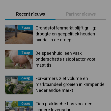
Primaire
Recent nieuws
Partner nieuws
Sidebar
7 aug
Grondstoffenmarkt blijft grillig:
droogte en geopolitiek houden
handel in de greep
7 aug
De speenhuid: een vaak
onderschatte risicofactor voor
mastitis
6 aug
ForFarmers ziet volume en
marktaandeel groeien in krimpende
Nederlandse markt
6 aug
Tien praktische tips voor een
langere levensduur