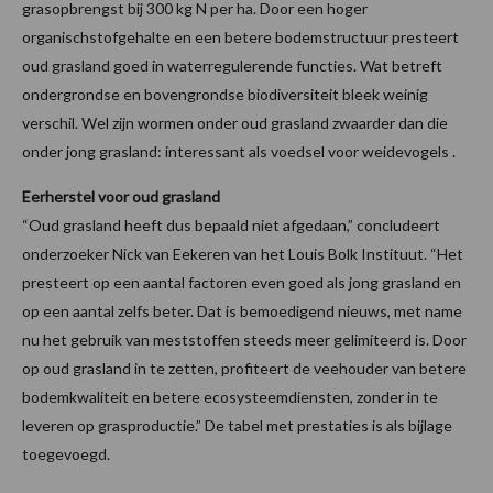
grasopbrengst bij 300 kg N per ha. Door een hoger
organischstofgehalte en een betere bodemstructuur presteert
oud grasland goed in waterregulerende functies. Wat betreft
ondergrondse en bovengrondse biodiversiteit bleek weinig
verschil. Wel zijn wormen onder oud grasland zwaarder dan die
onder jong grasland: interessant als voedsel voor weidevogels .
Eerherstel voor oud grasland
“Oud grasland heeft dus bepaald niet afgedaan,” concludeert
onderzoeker Nick van Eekeren van het Louis Bolk Instituut. “Het
presteert op een aantal factoren even goed als jong grasland en
op een aantal zelfs beter. Dat is bemoedigend nieuws, met name
nu het gebruik van meststoffen steeds meer gelimiteerd is. Door
op oud grasland in te zetten, profiteert de veehouder van betere
bodemkwaliteit en betere ecosysteemdiensten, zonder in te
leveren op grasproductie.” De tabel met prestaties is als bijlage
toegevoegd.