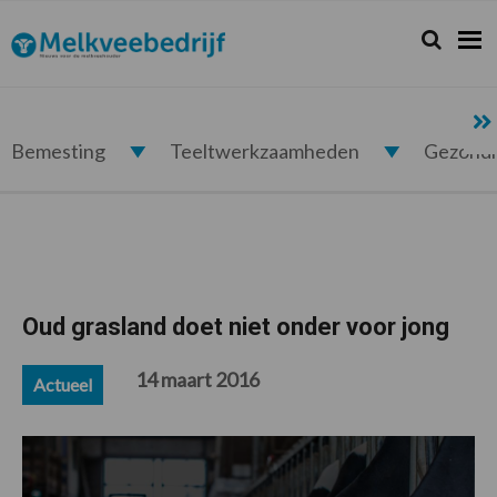
Spring
Door
Spring
Spring
naar
naar
naar
naar
Zoeken...
Zoek
Melkveebedrijf.nl
de
de
de
de
hoofdnavigatie
hoofd
eerste
voettekst
inhoud
sidebar
Bemesting
Teeltwerkzaamheden
Gezond
Oud grasland doet niet onder voor jong
14 maart 2016
Actueel