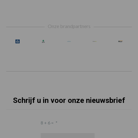
Footer
Onze brandpartners
Schrijf u in voor onze nieuwsbrief
8 + 6 =
*