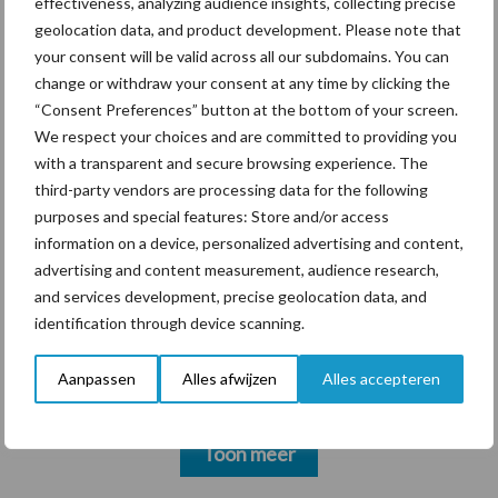
effectiveness, analyzing audience insights, collecting precise
markt
geolocation data, and product development. Please note that
your consent will be valid across all our subdomains. You can
change or withdraw your consent at any time by clicking the
“Consent Preferences” button at the bottom of your screen.
Themapagina's
We respect your choices and are committed to providing you
with a transparent and secure browsing experience. The
Diergezondheid
Bemesting
Fokkerij
Melkv
third-party vendors are processing data for the following
purposes and special features: Store and/or access
information on a device, personalized advertising and content,
advertising and content measurement, audience research,
and services development, precise geolocation data, and
Mastitis
Hittestress
identification through device scanning.
Aanpassen
Alles afwijzen
Alles accepteren
Toon meer