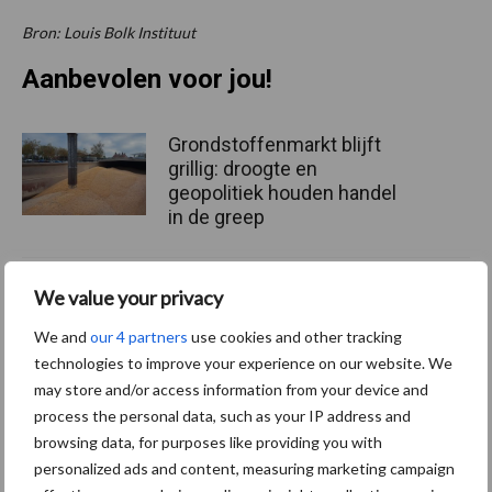
Bron: Louis Bolk Instituut
Aanbevolen voor jou!
Grondstoffenmarkt blijft
grillig: droogte en
geopolitiek houden handel
in de greep
De speenhuid: een vaak
We value your privacy
onderschatte risicofactor
We and
our 4 partners
use cookies and other tracking
voor mastitis
technologies to improve your experience on our website. We
may store and/or access information from your device and
process the personal data, such as your IP address and
ForFarmers ziet volume en
browsing data, for purposes like providing you with
marktaandeel groeien in
personalized ads and content, measuring marketing campaign
krimpende Nederlandse