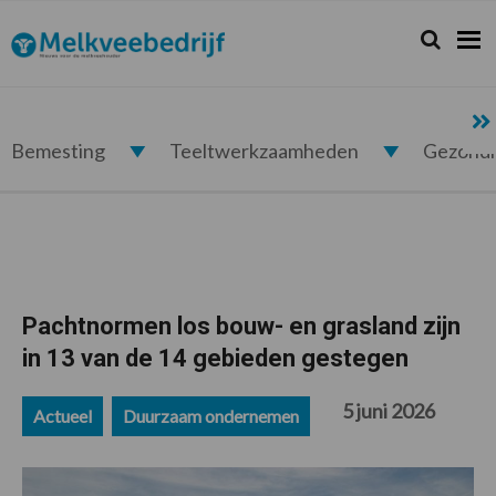
Spring
Door
Spring
Spring
naar
naar
naar
naar
Zoeken...
Zoek
Melkveebedrijf.nl
de
de
de
de
hoofdnavigatie
hoofd
eerste
voettekst
inhoud
sidebar
Bemesting
Teeltwerkzaamheden
Gezond
Pachtnormen los bouw- en grasland zijn
in 13 van de 14 gebieden gestegen
5 juni 2026
Actueel
Duurzaam ondernemen