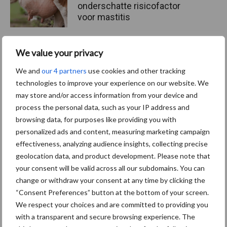
onderschatte risicofactor
voor mastitis
We value your privacy
ForFarmers ziet volume en
We and
our 4 partners
use cookies and other tracking
marktaandeel groeien in
krimpende Nederlandse
technologies to improve your experience on our website. We
markt
may store and/or access information from your device and
process the personal data, such as your IP address and
browsing data, for purposes like providing you with
personalized ads and content, measuring marketing campaign
Diergezondheid
Bemesting
Fokkerij
Melkv
effectiveness, analyzing audience insights, collecting precise
geolocation data, and product development. Please note that
your consent will be valid across all our subdomains. You can
change or withdraw your consent at any time by clicking the
“Consent Preferences” button at the bottom of your screen.
Mastitis
Hittestress
We respect your choices and are committed to providing you
with a transparent and secure browsing experience. The