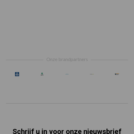
Footer
Onze brandpartners
Schrijf u in voor onze nieuwsbrief