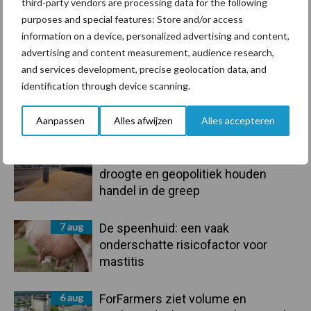
third-party vendors are processing data for the following
purposes and special features: Store and/or access
information on a device, personalized advertising and content,
Toon meer
advertising and content measurement, audience research,
and services development, precise geolocation data, and
identification through device scanning.
Primaire
Recent nieuws
Partner nieuws
Aanpassen
Alles afwijzen
Alles accepteren
Sidebar
7 aug
Grondstoffenmarkt blijft grillig:
droogte en geopolitiek houden
handel in de greep
7 aug
De speenhuid: een vaak
onderschatte risicofactor voor
mastitis
6 aug
ForFarmers ziet volume en