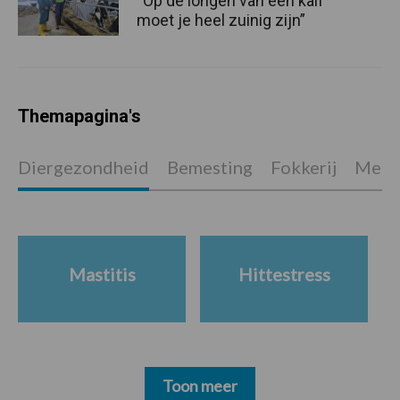
“Op de longen van een kalf
moet je heel zuinig zijn”
Themapagina's
Diergezondheid
Bemesting
Fokkerij
Melkv
Mastitis
Hittestress
Toon meer