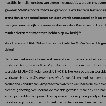
mastitis. In melkmonsters van dieren met mastitis wordt in ongevee
gevallen
Streptococcus uberis
aangetoond. Deze bacterie laat landeli
trend zien in het aantal keren dat deze wordt aangetoond en is op 
bedrijven een bedrijfsprobleem aan het worden. Weten wat u kunt
minder dieren met mastits te hebben op uw bedrijf?
V
accinatie met UBAC® laat het aantal klinische
S. uberis
mastitis ge
dalen!
Hipra, een veterinaire farmaceut bekend van onder andere het vacci
werkzaam is tegen
E. coli
en
Staphylococcus aureus
mastitis, heeft 
wereldwijd UBAC® gelanceerd. UBAC® is het eerste vaccin wereldw
werkzaam is tegen
Streptococcus uberis
mastitis en sinds september
Nederland verkrijgbaar.
Streptococcus uberis
is een bacterie die beke
slechte genezing, veel herhaalde mastitis gevallen, maar ook een bac
ernstige mastitis kan geven. Ernstige mastitis kan grote gevolgen h
daardoor kopzorgen, maar ook veel frustratie door een koe die maar n