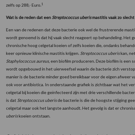
1
zelfs op 288,- Euro.
Wat is de reden dat een
Streptococcus uberis
mastitis vaak zo slech
Een van de redenen dat deze bacterie ook wel de frustrerende masti
wordt genoemd is dat hij vaak slecht reageert op behandeling. Het ge
chronische hoog celgetal koeien of zelfs koeien die, ondanks behande
keer opnieuw klinische mastitis krijgen.
Streptococcus uberis
kan, net
Staphylococcus aureus,
een biofilm produceren. Deze biofilm is een so
wordt opgebouwd in het uierweefsel waarin de bacterie zich versto
manier is de bacterie minder goed bereikbaar voor de eigen afweer v
ook voor antibiotica. In onderstaande grafiek is zichtbaar wat het ver
celgetal bij koeien die geïnfecteerd zijn met drie verschillende bacte
is dat
Streptococcus uberis
de bacterie is die de hoogste stijging gee
celgetal maar ook het langste aanhoudt. Het gevolg is dat er chroni
uberis
koeien ontstaan.