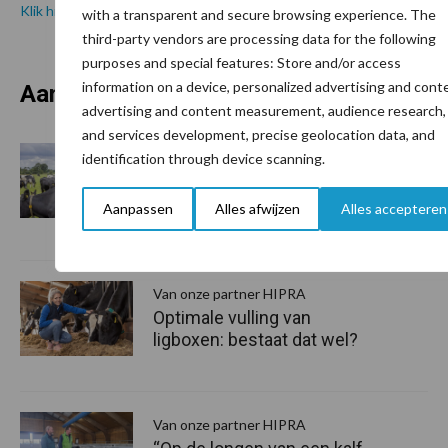
Klik hier en lees: Terugkerende mastitis – een frustrerend probleem
with a transparent and secure browsing experience. The
third-party vendors are processing data for the following
purposes and special features: Store and/or access
information on a device, personalized advertising and cont
Aanbevolen voor jou!
P
advertising and content measurement, audience research,
S
and services development, precise geolocation data, and
Van onze partner HIPRA
identification through device scanning.
Weer een Streptococcus
uberis mastitis, wat te
Aanpassen
Alles afwijzen
Alles accepteren
doen?
Van onze partner HIPRA
Optimale vulling van
ligboxen: bestaat dat wel?
Van onze partner HIPRA