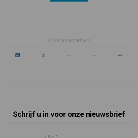
Footer
Onze brandpartners
Schrijf u in voor onze nieuwsbrief
1 + 5 =
*