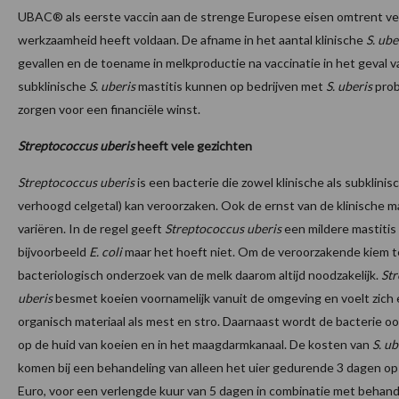
UBAC® als eerste vaccin aan de strenge Europese eisen omtrent vei
werkzaamheid heeft voldaan. De afname in het aantal klinische
S. ube
gevallen en de toename in melkproductie na vaccinatie in het geval 
subklinische
S. uberis
mastitis kunnen op bedrijven met
S. uberis
prob
zorgen voor een financiële winst.
Streptococcus uberis
heeft vele gezichten
Streptococcus uberis
is een bacterie die zowel klinische als subklinis
verhoogd celgetal) kan veroorzaken. Ook de ernst van de klinische ma
variëren. In de regel geeft
Streptococcus uberis
een mildere mastitis
bijvoorbeeld
E. coli
maar het hoeft niet. Om de veroorzakende kiem te
bacteriologisch onderzoek van de melk daarom altijd noodzakelijk.
St
uberis
besmet koeien voornamelijk vanuit de omgeving en voelt zich e
organisch materiaal als mest en stro. Daarnaast wordt de bacterie o
op de huid van koeien en in het maagdarmkanaal. De kosten van
S. ub
komen bij een behandeling van alleen het uier gedurende 3 dagen op
Euro, voor een verlengde kuur van 5 dagen in combinatie met behand