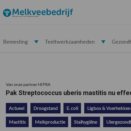
Spring
Door
Spring
Spring
naar
naar
naar
naar
Melkveebedrijf.nl
de
de
de
de
hoofdnavigatie
hoofd
eerste
voettekst
inhoud
sidebar
Bemesting
Teeltwerkzaamheden
Gezond
Van onze partner HIPRA
Pak Streptococcus uberis mastitis nu effec
Actueel
Droogstand
E. coli
Ligbox & Voerhekken
Mastitis
Melkproductie
Stalhygiëne
Uiergezond