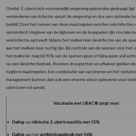
Omdat
S. uberis
zich voornamelijk omgevingsgebonden gedraagt ligt 
verminderen van infectie vanuit de omgeving en dus een optimale h
bedrijf. Door het nemen van deze maatregelen worden ook infecties
verminderd. Hygiëne van de ligboxen en de looppaden zijn cruciale 
veel infectie optreedt tijdens het melken kan desinfectie van de sp
aan het melken zeer nuttig zijn. Bij controle van de spenen vóór he
het melkstel mag bij 95% van de spenen geen of bijna geen vuil ach
op een desinfectiedoek. Rondom droogzetten en afkalven gelden dez
hygiëne maatregelen. Een combinatie van vaccineren en het verbete
management kunnen dan ook een enorme winst opleveren voor bedr
uberis
een rol speelt.
Vaccinatie met UBAC
® zorgt voor:
Daling
van
klinische
S. uberis
mastitis met 55%
Daling
van het
antibioticagebruik met 56%