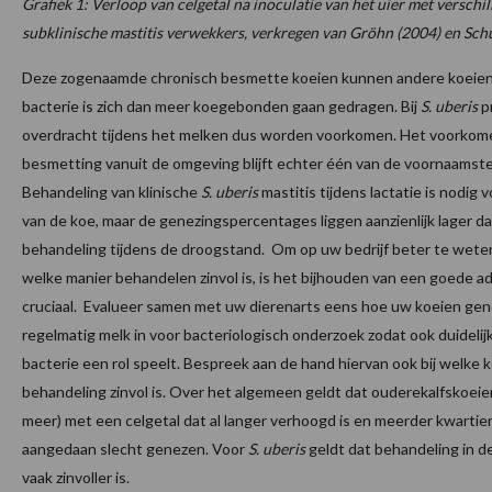
Grafiek 1: Verloop van celgetal na inoculatie van het uier met verschi
subklinische mastitis verwekkers, verkregen van Gröhn (2004) en Sch
Deze zogenaamde chronisch besmette koeien kunnen andere koeie
bacterie is zich dan meer koegebonden gaan gedragen. Bij
S. uberis
p
overdracht tijdens het melken dus worden voorkomen. Het voorkom
besmetting vanuit de omgeving blijft echter één van de voornaamst
Behandeling van klinische
S. uberis
mastitis tijdens lactatie is nodig v
van de koe, maar de genezingspercentages liggen aanzienlijk lager da
behandeling tijdens de droogstand.
Om op uw bedrijf beter te wete
welke manier behandelen zinvol is, is het bijhouden van een goede ad
cruciaal. Evalueer samen met uw dierenarts eens hoe uw koeien gen
regelmatig melk in voor bacteriologisch onderzoek zodat ook duidelijk
bacterie een rol speelt. Bespreek aan de hand hiervan ook bij welke 
behandeling zinvol is. Over het algemeen geldt dat ouderekalfskoeie
meer) met een celgetal dat al langer verhoogd is en meerder kwartiere
aangedaan slecht genezen. Voor
S. uberis
geldt dat behandeling in 
vaak zinvoller is.