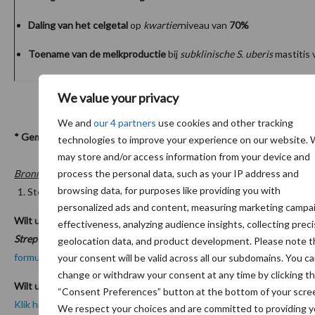
Daling van het celgetal
op
kwartier
niveau van
70%
Toename van de melkproductie
bij
subklinische S. uberis
mastitis
We value your privacy
We and
our 4 partners
use cookies and other tracking
* Gemeten in de eerste 147 dagen van lactatie
technologies to improve your experience on our website.
may store and/or access information from your device and
process the personal data, such as your IP address and
Bronnen:
browsing data, for purposes like providing you with
Steeneveld et al., JDS, 2011
personalized ads and content, measuring marketing campa
Wilt u meer informatie ontvangen over preventie en vaccineren in de
effectiveness, analyzing audience insights, collecting prec
Streptococcus uberis
mastitis?
Neem dan contact op middels het Hip
geolocation data, and product development. Please note t
formulier.
your consent will be valid across all our subdomains. You c
change or withdraw your consent at any time by clicking t
Wilt u meer lezen over S
treptococcus uberis
mastitis?
“Consent Preferences” button at the bottom of your scre
Klik hier en lees: Ten strijde tegen E. coli en Klebsiella mastitis!
We respect your choices and are committed to providing 