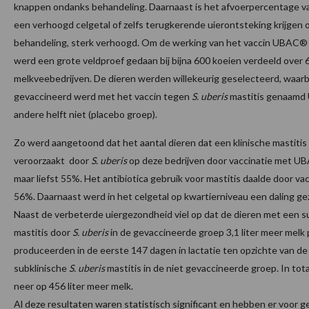
knappen ondanks behandeling. Daarnaast is het afvoerpercentage va
een verhoogd celgetal of zelfs terugkerende uierontsteking krijgen
behandeling, sterk verhoogd. Om de werking van het vaccin UBAC®
werd een grote veldproef gedaan bij bijna 600 koeien verdeeld over
melkveebedrijven. De dieren werden willekeurig geselecteerd, waarbi
gevaccineerd werd met het vaccin tegen
S. uberis
mastitis genaamd
andere helft niet (placebo groep).
Zo werd aangetoond dat het aantal dieren dat een klinische mastitis
veroorzaakt door
S. uberis
op deze bedrijven door vaccinatie met U
maar liefst 55%. Het antibiotica gebruik voor mastitis daalde door va
56%. Daarnaast werd in het celgetal op kwartierniveau een daling ge
Naast de verbeterde uiergezondheid viel op dat de dieren met een s
mastitis door
S. uberis
in de gevaccineerde groep 3,1 liter meer melk 
produceerden in de eerste 147 dagen in lactatie ten opzichte van d
subklinische
S. uberis
mastitis in de niet gevaccineerde groep. In tot
neer op 456 liter meer melk.
Al deze resultaten waren statistisch significant en hebben er voor g