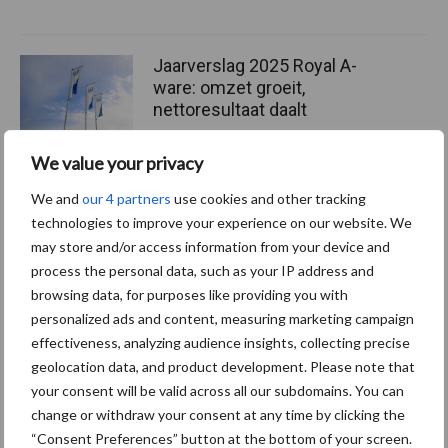
Jaarverslag 2025 Royal A-
ware: omzet groeit,
nettoresultaat daalt
We value your privacy
Machines en werktuigen
We and
our 4 partners
use cookies and other tracking
gewild doelwit criminelen
technologies to improve your experience on our website. We
may store and/or access information from your device and
process the personal data, such as your IP address and
browsing data, for purposes like providing you with
personalized ads and content, measuring marketing campaign
effectiveness, analyzing audience insights, collecting precise
Themapagina's
geolocation data, and product development. Please note that
your consent will be valid across all our subdomains. You can
Diergezondheid
Bemesting
Fokkerij
Melkv
change or withdraw your consent at any time by clicking the
“Consent Preferences” button at the bottom of your screen.