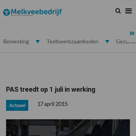
Spring
Door
Spring
Spring
naar
naar
naar
naar
Zoeken...
Zoek
Melkveebedrijf.nl
de
de
de
de
hoofdnavigatie
hoofd
eerste
voettekst
inhoud
sidebar
Bemesting
Teeltwerkzaamheden
Gezond
PAS treedt op 1 juli in werking
17 april 2015
Actueel