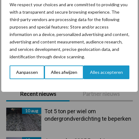
We respect your choices and are committed to providing you
with a transparent and secure browsing experience. The
third-party vendors are processing data for the following
Mastitis
Hittestress
purposes and special features: Store and/or access
information on a device, personalized advertising and content,
advertising and content measurement, audience research,
and services development, precise geolocation data, and
identification through device scanning.
Toon meer
Aanpassen
Alles afwijzen
Alles accepteren
Primaire
Recent nieuws
Partner nieuws
Sidebar
10 aug
Tot 5 ton per wiel om
ondergrondverdichting te beperken