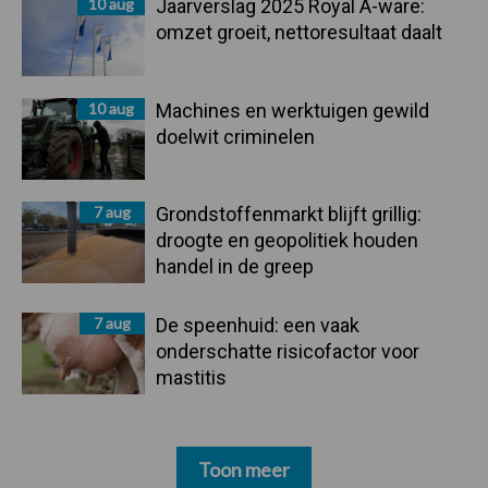
10 aug
Jaarverslag 2025 Royal A-ware:
omzet groeit, nettoresultaat daalt
10 aug
Machines en werktuigen gewild
doelwit criminelen
7 aug
Grondstoffenmarkt blijft grillig:
droogte en geopolitiek houden
handel in de greep
7 aug
De speenhuid: een vaak
onderschatte risicofactor voor
mastitis
Toon meer