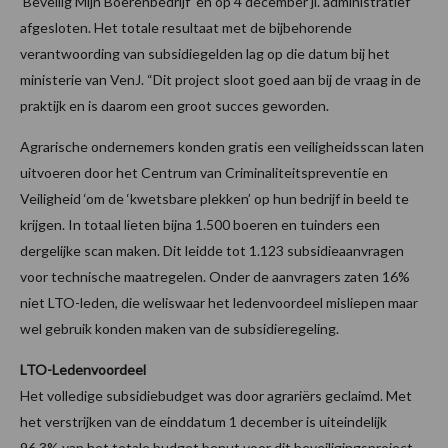
‘Beveilig Mijn Boerenbedrijf’ en op 4 december jl. administratief
afgesloten. Het totale resultaat met de bijbehorende
verantwoording van subsidiegelden lag op die datum bij het
ministerie van VenJ. “Dit project sloot goed aan bij de vraag in de
praktijk en is daarom een groot succes geworden.
Agrarische ondernemers konden gratis een veiligheidsscan laten
uitvoeren door het Centrum van Criminaliteitspreventie en
Veiligheid ‘om de ‘kwetsbare plekken’ op hun bedrijf in beeld te
krijgen. In totaal lieten bijna 1.500 boeren en tuinders een
dergelijke scan maken. Dit leidde tot 1.123 subsidieaanvragen
voor technische maatregelen. Onder de aanvragers zaten 16%
niet LTO-leden, die weliswaar het ledenvoordeel misliepen maar
wel gebruik konden maken van de subsidieregeling.
LTO-Ledenvoordeel
Het volledige subsidiebudget was door agrariërs geclaimd. Met
het verstrijken van de einddatum 1 december is uiteindelijk
96,3% van het totale budget benut voor dit beveiligingsproject.