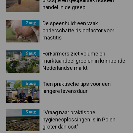
droogte en geopolitiek houden
handel in de greep
7 aug
De speenhuid: een vaak
onderschatte risicofactor voor
mastitis
6 aug
ForFarmers ziet volume en
marktaandeel groeien in krimpende
Nederlandse markt
6 aug
Tien praktische tips voor een
langere levensduur
5 aug
“Vraag naar praktische
hygieneoplossingen is in Polen
groter dan ooit”