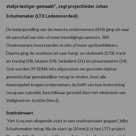
stukje lastiger gemaakt”, zegt projectleider Johan
Schuitemaker (LTO Ledenvoordeel).
De belangstelling van de meeste ondernemers (414) ging uit naar
de aanschaf van één of meer beveiligingscamera’s. 380
Ondernemers investeerden in één of meer opritverklikkers.
Daarna ging de voorkeur uit naar hang- en sluitwerk (170), track
en tracing (58), kluizen (54), tankalarm (31) en pinautomaten (14).
Ook werden 39 SDNA-kits afgenomen om gestolen kleiner
gereedschap gemakkelijker terug te vinden. Voor alle
maatregelen kregen ondernemers de helft van hun investering
terug aan subsidie, beschikbaar gesteld door het ministerie van
Veiligheid en Justitie (VenJ).
Sneltreinvaart
“Het is na een vliegende start in een sneltreinvaart gegaan”, blikt
Schuitemaker terug. Na de start op 20 mei jl. is het LTO-project