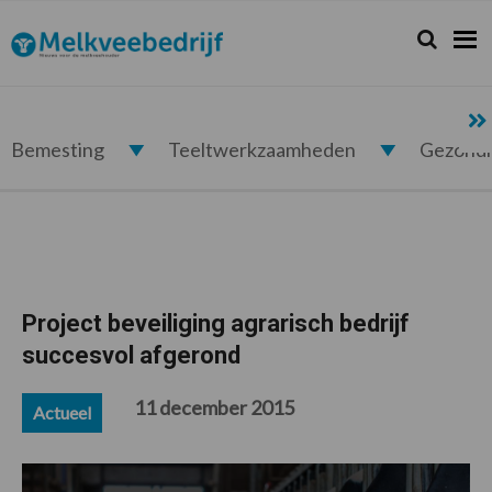
Spring
Door
Spring
Spring
naar
naar
naar
naar
Zoeken...
Zoek
Melkveebedrijf.nl
de
de
de
de
hoofdnavigatie
hoofd
eerste
voettekst
inhoud
sidebar
Bemesting
Teeltwerkzaamheden
Gezond
Project beveiliging agrarisch bedrijf
succesvol afgerond
11 december 2015
Actueel