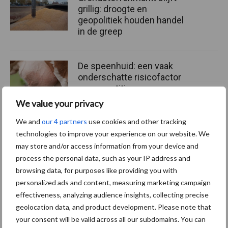
grillig: droogte en
geopolitiek houden handel
in de greep
De speenhuid: een vaak
onderschatte risicofactor
voor mastitis
We value your privacy
We and
our 4 partners
use cookies and other tracking
ForFarmers ziet volume en
technologies to improve your experience on our website. We
marktaandeel groeien in
may store and/or access information from your device and
krimpende Nederlandse
process the personal data, such as your IP address and
markt
browsing data, for purposes like providing you with
personalized ads and content, measuring marketing campaign
effectiveness, analyzing audience insights, collecting precise
geolocation data, and product development. Please note that
Themapagina's
your consent will be valid across all our subdomains. You can