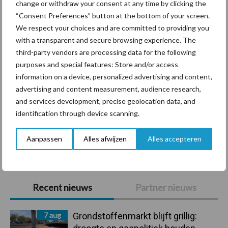
change or withdraw your consent at any time by clicking the
Diergezondheid
Bemesting
Fokkerij
Melkv
“Consent Preferences” button at the bottom of your screen.
We respect your choices and are committed to providing you
with a transparent and secure browsing experience. The
third-party vendors are processing data for the following
purposes and special features: Store and/or access
Mastitis
Hittestress
information on a device, personalized advertising and content,
advertising and content measurement, audience research,
and services development, precise geolocation data, and
identification through device scanning.
Toon meer
Aanpassen
Alles afwijzen
Alles accepteren
Primaire
Recent nieuws
Partner nieuws
Sidebar
7 aug
Grondstoffenmarkt blijft grillig: