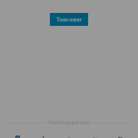
Toon meer
Footer
Onze brandpartners