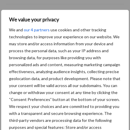
ForFarmers ziet volume en
We value your privacy
marktaandeel groeien in
krimpende Nederlandse
We and
our 4 partners
use cookies and other tracking
markt
technologies to improve your experience on our website. We
may store and/or access information from your device and
process the personal data, such as your IP address and
browsing data, for purposes like providing you with
Diergezondheid
Bemesting
Fokkerij
Melkv
personalized ads and content, measuring marketing campaign
effectiveness, analyzing audience insights, collecting precise
geolocation data, and product development. Please note that
your consent will be valid across all our subdomains. You can
change or withdraw your consent at any time by clicking the
Mastitis
Hittestress
“Consent Preferences” button at the bottom of your screen.
We respect your choices and are committed to providing you
with a transparent and secure browsing experience. The
third-party vendors are processing data for the following
purposes and special features: Store and/or access
Toon meer