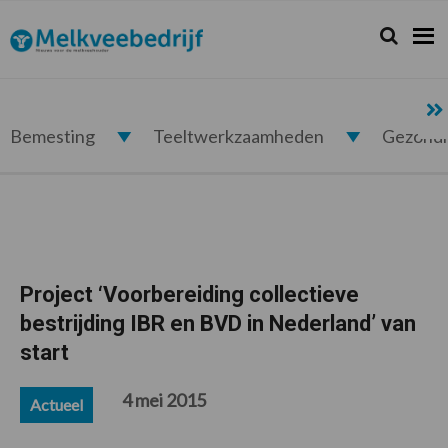
Spring
Door
Spring
Spring
naar
naar
naar
naar
Zoeken...
Zoek
Melkveebedrijf.nl
de
de
de
de
hoofdnavigatie
hoofd
eerste
voettekst
inhoud
sidebar
Bemesting
Teeltwerkzaamheden
Gezond
Project ‘Voorbereiding collectieve
bestrijding IBR en BVD in Nederland’ van
start
4 mei 2015
Actueel