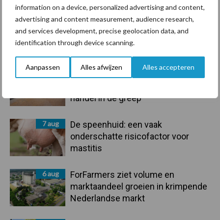
information on a device, personalized advertising and content,
advertising and content measurement, audience research,
and services development, precise geolocation data, and
Primaire
identification through device scanning.
Recent nieuws
Partner nieuws
Sidebar
Aanpassen
Alles afwijzen
Alles accepteren
7 aug
Grondstoffenmarkt blijft grillig:
droogte en geopolitiek houden
handel in de greep
7 aug
De speenhuid: een vaak
onderschatte risicofactor voor
mastitis
6 aug
ForFarmers ziet volume en
marktaandeel groeien in krimpende
Nederlandse markt