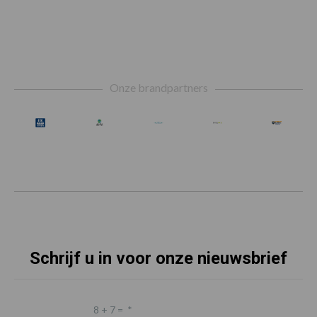
Footer
Onze brandpartners
Schrijf u in voor onze nieuwsbrief
8 + 7 =
*