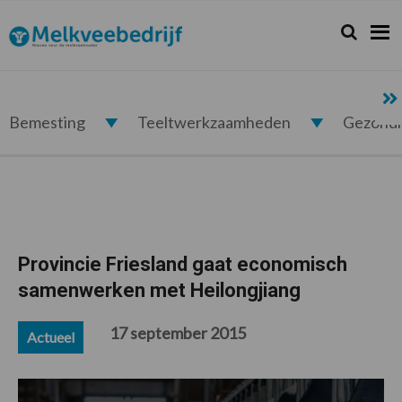
Spring
Door
Spring
Spring
naar
naar
naar
naar
Zoeken...
Zoek
Melkveebedrijf.nl
de
de
de
de
hoofdnavigatie
hoofd
eerste
voettekst
inhoud
sidebar
Bemesting
Teeltwerkzaamheden
Gezond
Provincie Friesland gaat economisch
samenwerken met Heilongjiang
17 september 2015
Actueel