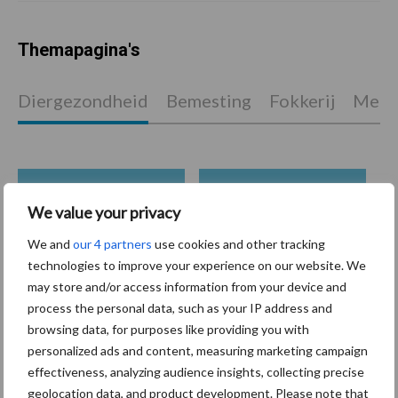
Themapagina's
Diergezondheid
Bemesting
Fokkerij
Melkv
Mastitis
Hittestress
We value your privacy
We and
our 4 partners
use cookies and other tracking
technologies to improve your experience on our website. We
may store and/or access information from your device and
process the personal data, such as your IP address and
Toon meer
browsing data, for purposes like providing you with
personalized ads and content, measuring marketing campaign
effectiveness, analyzing audience insights, collecting precise
Primaire
geolocation data, and product development. Please note that