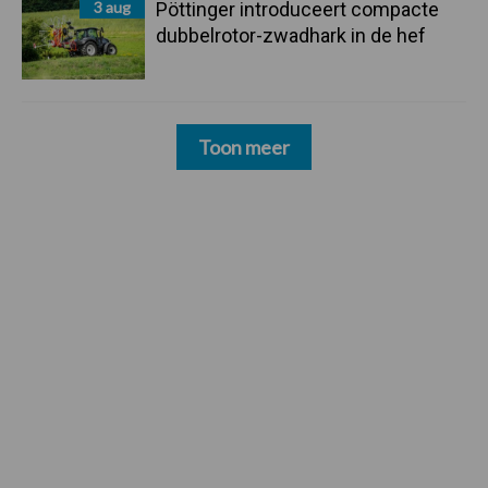
3 aug
Pöttinger introduceert compacte
dubbelrotor-zwadhark in de hef
Toon meer
Footer