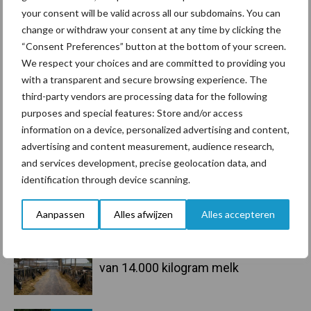
Recent nieuws
Partner nieuws
your consent will be valid across all our subdomains. You can
Sidebar
change or withdraw your consent at any time by clicking the
6 aug
ForFarmers ziet volume en
“Consent Preferences” button at the bottom of your screen.
marktaandeel groeien in krimpende
We respect your choices and are committed to providing you
Nederlandse markt
with a transparent and secure browsing experience. The
third-party vendors are processing data for the following
6 aug
Tien praktische tips voor een
purposes and special features: Store and/or access
langere levensduur
information on a device, personalized advertising and content,
advertising and content measurement, audience research,
and services development, precise geolocation data, and
5 aug
“Vraag naar praktische
identification through device scanning.
hygieneoplossingen is in Polen
groter dan ooit”
Aanpassen
Alles afwijzen
Alles accepteren
5 aug
Drie Franse bedrijven over de grens
van 14.000 kilogram melk