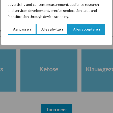
advertising and content measurement, audience research,
and services development, precise geolocation data, and
identification through device scanning.
Aanpassen
Alles afwijzen
Alles accepteren
lkveebedrijf
Veevoer
Wet en regelgeving
ss
Ketose
Klauwgez
Toon meer