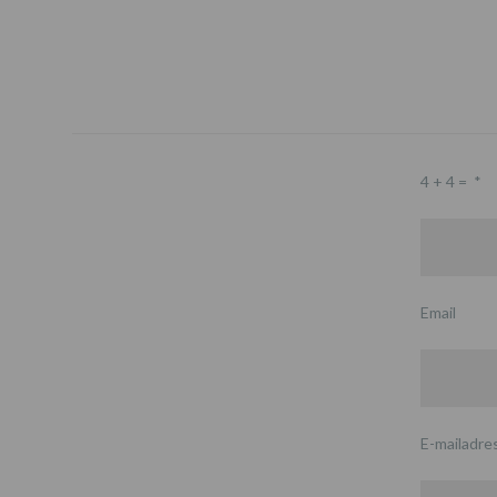
4 + 4 =
*
Email
E-mailadre