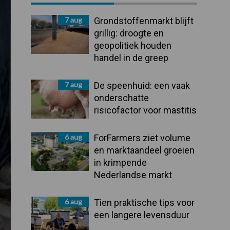
Sidebar
7 aug
Grondstoffenmarkt blijft
grillig: droogte en
geopolitiek houden
handel in de greep
7 aug
De speenhuid: een vaak
onderschatte
risicofactor voor mastitis
6 aug
ForFarmers ziet volume
en marktaandeel groeien
in krimpende
Nederlandse markt
6 aug
Tien praktische tips voor
een langere levensduur