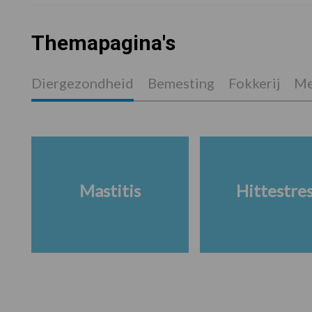
Themapagina's
Diergezondheid
Bemesting
Fokkerij
Me
Mastitis
Hittestre