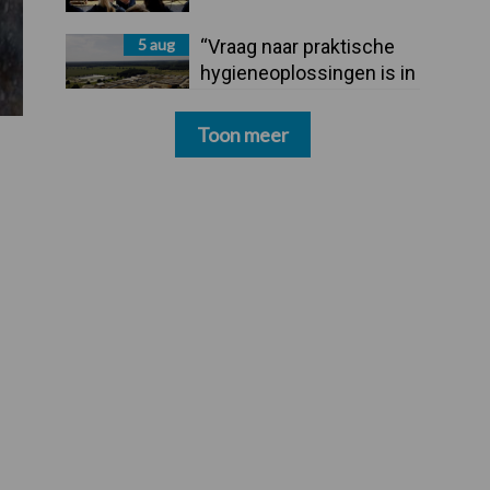
5 aug
“Vraag naar praktische
hygieneoplossingen is in
Polen groter dan ooit”
Toon meer