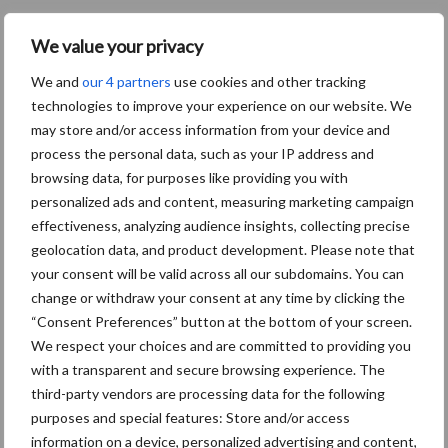
We value your privacy
We and
our 4 partners
use cookies and other tracking
technologies to improve your experience on our website. We
may store and/or access information from your device and
process the personal data, such as your IP address and
browsing data, for purposes like providing you with
personalized ads and content, measuring marketing campaign
effectiveness, analyzing audience insights, collecting precise
geolocation data, and product development. Please note that
your consent will be valid across all our subdomains. You can
change or withdraw your consent at any time by clicking the
“Consent Preferences” button at the bottom of your screen.
We respect your choices and are committed to providing you
with a transparent and secure browsing experience. The
third-party vendors are processing data for the following
De speenhuid: een vaak onderschatte
purposes and special features: Store and/or access
risicofactor voor mastitis
information on a device, personalized advertising and content,