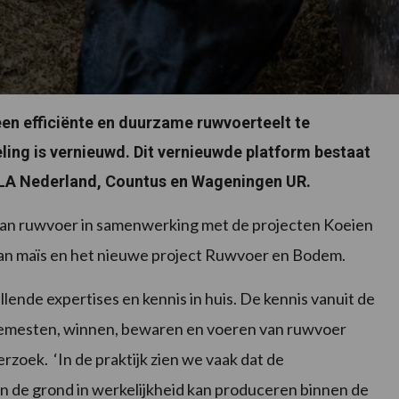
en efficiënte en duurzame ruwvoerteelt te
ling is vernieuwd. Dit vernieuwde platform bestaat
ELA Nederland, Countus en Wageningen UR.
 van ruwvoer in samenwerking met de projecten Koeien
n maïs en het nieuwe project Ruwvoer en Bodem.
ende expertises en kennis in huis. De kennis vanuit de
, bemesten, winnen, bewaren en voeren van ruwvoer
zoek. ‘In de praktijk zien we vaak dat de
n de grond in werkelijkheid kan produceren binnen de