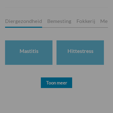
Diergezondheid
Bemesting
Fokkerij
Melkv
Mastitis
Hittestress
Toon meer