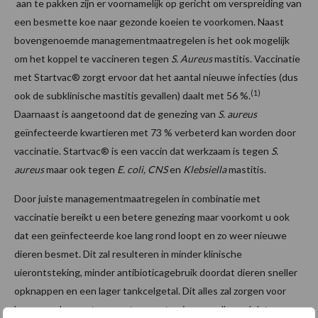
aan te pakken zijn er voornamelijk op gericht om verspreiding van
een besmette koe naar gezonde koeien te voorkomen. Naast
bovengenoemde managementmaatregelen is het ook mogelijk
om het koppel te vaccineren tegen
S. Aureus
mastitis. Vaccinatie
met Startvac® zorgt ervoor dat het aantal nieuwe infecties (dus
(1)
ook de subklinische mastitis gevallen) daalt met 56 %.
Daarnaast is aangetoond dat de genezing van
S. aureus
geïnfecteerde kwartieren met 73 % verbeterd kan worden door
vaccinatie. Startvac® is een vaccin dat werkzaam is tegen
S.
aureus
maar ook tegen
E. coli, CNS
en
Klebsiella
mastitis.
Door juiste managementmaatregelen in combinatie met
vaccinatie bereikt u een betere genezing maar voorkomt u ook
dat een geïnfecteerde koe lang rond loopt en zo weer nieuwe
dieren besmet. Dit zal resulteren in minder klinische
uierontsteking, minder antibioticagebruik doordat dieren sneller
opknappen en een lager tankcelgetal. Dit alles zal zorgen voor
hogere opbrengsten, want we weten immers allemaal dat een