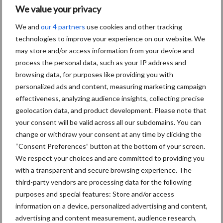
hoger celgetal minder melk in de tank betekent!
We value your privacy
We and
our 4 partners
use cookies and other tracking
Meer weten over
S. aureus
en vaccineren?
Neem dan contact op
technologies to improve your experience on our website. We
met HIPRA middels het contactformulier.
may store and/or access information from your device and
process the personal data, such as your IP address and
(1): Y.H. Schukken et al., Efficacy of vaccination on Staphylococcus aureus and coagulase-
browsing data, for purposes like providing you with
negative staphylococci intramammary infection dynamics in 2 dairy herds, J. Dairy Sci. 97
personalized ads and content, measuring marketing campaign
:1–15, 2014
effectiveness, analyzing audience insights, collecting precise
geolocation data, and product development. Please note that
your consent will be valid across all our subdomains. You can
change or withdraw your consent at any time by clicking the
“Consent Preferences” button at the bottom of your screen.
We respect your choices and are committed to providing you
with a transparent and secure browsing experience. The
third-party vendors are processing data for the following
purposes and special features: Store and/or access
information on a device, personalized advertising and content,
advertising and content measurement, audience research,