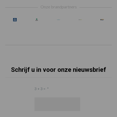
Footer
Onze brandpartners
Schrijf u in voor onze nieuwsbrief
3 + 3 =
*