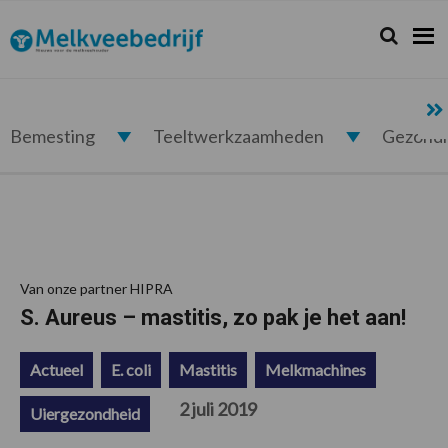
Spring
Door
Spring
Spring
naar
naar
naar
naar
Zoeken...
Zoek
Melkveebedrijf.nl
de
de
de
de
hoofdnavigatie
hoofd
eerste
voettekst
inhoud
sidebar
Bemesting
Teeltwerkzaamheden
Gezond
Van onze partner HIPRA
S. Aureus – mastitis, zo pak je het aan!
Actueel
E. coli
Mastitis
Melkmachines
2 juli 2019
Uiergezondheid