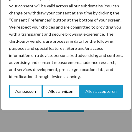
your consent will be valid across all our subdomains. You can
change or withdraw your consent at any time by clicking the
Themapagina's
“Consent Preferences” button at the bottom of your screen.
We respect your choices and are committed to providing you
Diergezondheid
Bemesting
Fokkerij
Melkv
with a transparent and secure browsing experience. The
third-party vendors are processing data for the following
purposes and special features: Store and/or access
information on a device, personalized advertising and content,
advertising and content measurement, audience research,
Mastitis
Hittestress
and services development, precise geolocation data, and
identification through device scanning.
Aanpassen
Alles afwijzen
Alles accepteren
Toon meer
Primaire