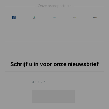
Footer
Onze brandpartners
Schrijf u in voor onze nieuwsbrief
4 + 1 =
*