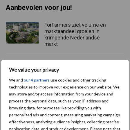
Aanbevolen voor jou!
ForFarmers ziet volume en
marktaandeel groeien in
krimpende Nederlandse
markt
Tien praktische tips voor
We value your privacy
een langere levensduur
We and
our 4 partners
use cookies and other tracking
technologies to improve your experience on our website. We
may store and/or access information from your device and
process the personal data, such as your IP address and
“Vraag naar praktische
hygieneoplossingen is in
browsing data, for purposes like providing you with
Polen groter dan ooit”
personalized ads and content, measuring marketing campaign
effectiveness, analyzing audience insights, collecting precise
geolocation data, and product development. Please note that