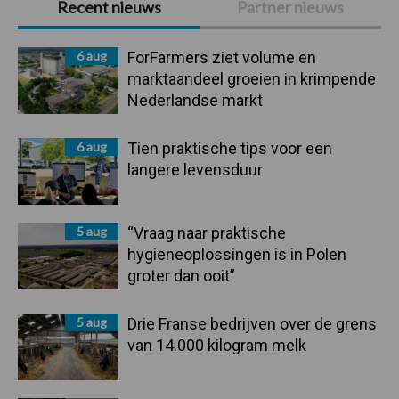
Recent nieuws
Partner nieuws
Sidebar
6 aug
ForFarmers ziet volume en
marktaandeel groeien in krimpende
Nederlandse markt
6 aug
Tien praktische tips voor een
langere levensduur
5 aug
“Vraag naar praktische
hygieneoplossingen is in Polen
groter dan ooit”
5 aug
Drie Franse bedrijven over de grens
van 14.000 kilogram melk