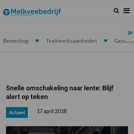
Spring
Door
Spring
Spring
naar
naar
naar
naar
Zoeken...
Zoek
Melkveebedrijf.nl
de
de
de
de
hoofdnavigatie
hoofd
eerste
voettekst
inhoud
sidebar
Bemesting
Teeltwerkzaamheden
Gezond
Snelle omschakeling naar lente: Blijf
alert op teken
17 april 2018
Actueel