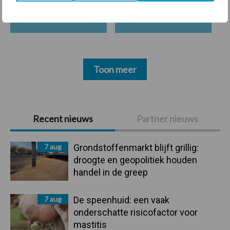
Mastitis
Hittestress
Toon meer
Primaire
Recent nieuws
Partner nieuws
Sidebar
7 aug
Grondstoffenmarkt blijft grillig:
droogte en geopolitiek houden
handel in de greep
7 aug
De speenhuid: een vaak
onderschatte risicofactor voor
mastitis