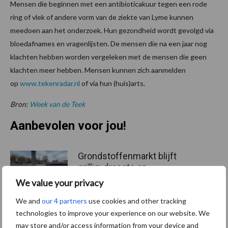
Mensen die beginnen met een antibioticakuur tegen een rode
ring of vlek of andere vorm van de ziekte van Lyme kunnen
meedoen aan het onderzoek. Hun gezondheid wordt gevolgd via
bloedafnames en vragenlijsten. De mensen die na een jaar nog
klachten hebben worden vergeleken met de mensen die geen
klachten meer hebben. Mensen kunnen zich aanmelden
op
www.tekenradar.nl
of via hun (huis)arts.
Bron:
Week van de Teek
Aanbevolen voor jou!
Grondstoffenmarkt blijft
grillig: droogte en
geopolitiek houden handel
We value your privacy
in de greep
We and
our 4 partners
use cookies and other tracking
technologies to improve your experience on our website. We
De speenhuid: een vaak
may store and/or access information from your device and