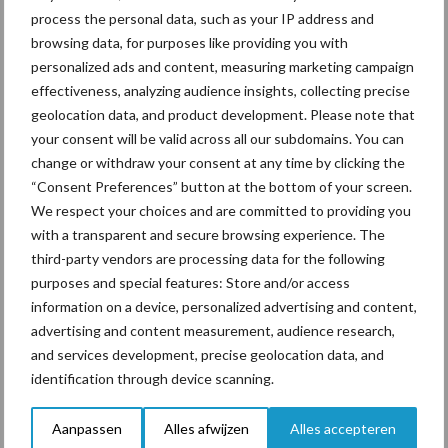
onderschatte risicofactor
process the personal data, such as your IP address and
voor mastitis
browsing data, for purposes like providing you with
personalized ads and content, measuring marketing campaign
effectiveness, analyzing audience insights, collecting precise
geolocation data, and product development. Please note that
ForFarmers ziet volume en
your consent will be valid across all our subdomains. You can
marktaandeel groeien in
change or withdraw your consent at any time by clicking the
krimpende Nederlandse
“Consent Preferences” button at the bottom of your screen.
markt
We respect your choices and are committed to providing you
with a transparent and secure browsing experience. The
third-party vendors are processing data for the following
Themapagina's
purposes and special features: Store and/or access
information on a device, personalized advertising and content,
advertising and content measurement, audience research,
Diergezondheid
Bemesting
Fokkerij
Melkv
and services development, precise geolocation data, and
identification through device scanning.
Aanpassen
Alles afwijzen
Alles accepteren