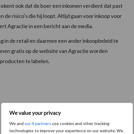
tekent ook dat de boer een inkomen verdient dat past
n de risico’s die hij loopt. Altijd gaan voor inkoop voor
veert Agractie in een bericht aan de media.
g in de retail en daarmee een ander inkoopbeleid te
unnen gratis op de website van Agractie worden
 producten te labelen.
We value your privacy
We and
our 4 partners
use cookies and other tracking
technologies to improve your experience on our website. We