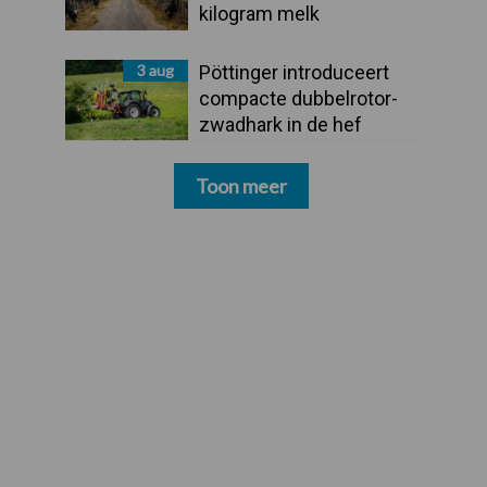
kilogram melk
3 aug
Pöttinger introduceert
compacte dubbelrotor-
zwadhark in de hef
Toon meer