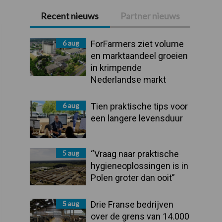
Recent nieuws
Partner nieuws
Primaire
Sidebar
6 aug
ForFarmers ziet volume
en marktaandeel groeien
in krimpende
Nederlandse markt
6 aug
Tien praktische tips voor
een langere levensduur
5 aug
“Vraag naar praktische
hygieneoplossingen is in
Polen groter dan ooit”
5 aug
Drie Franse bedrijven
over de grens van 14.000