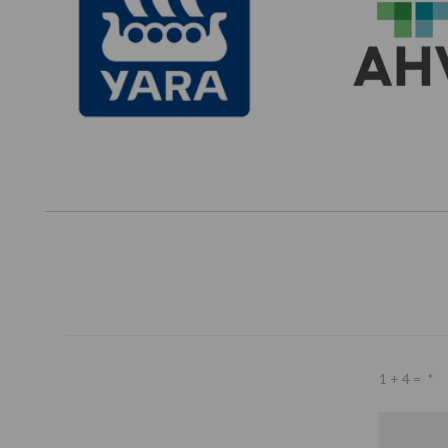
1 + 4 =
*