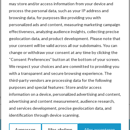
may store and/or access information from your device and
process the personal data, such as your IP address and
browsing data, for purposes like providing you with
personalized ads and content, measuring marketing campaign
effectiveness, analyzing audience insights, collecting precise
geolocation data, and product development. Please note that
your consent will be valid across all our subdomains. You can
Tien praktische tips voor een langere
change or withdraw your consent at any time by clicking the
levensduur
“Consent Preferences” button at the bottom of your screen.
We respect your choices and are committed to providing you
with a transparent and secure browsing experience. The
third-party vendors are processing data for the following
purposes and special features: Store and/or access
information on a device, personalized advertising and content,
lkveebedrijf
Veevoer
Wet en regelgeving
advertising and content measurement, audience research,
and services development, precise geolocation data, and
identification through device scanning.
Aanpassen
Alles afwijzen
Alles accepteren