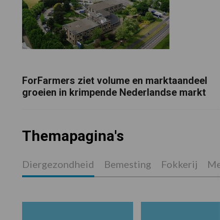
ForFarmers ziet volume en marktaandeel
groeien in krimpende Nederlandse markt
Themapagina's
Diergezondheid
Bemesting
Fokkerij
Me