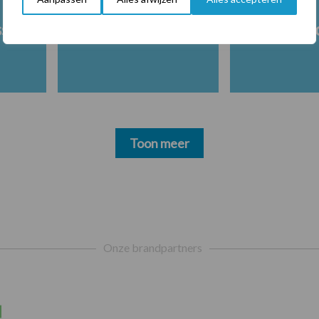
ss
Ketose
Klauwgez
Toon meer
Onze brandpartners