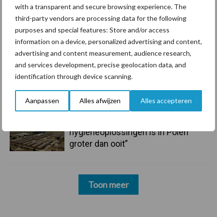
with a transparent and secure browsing experience. The
third-party vendors are processing data for the following
6 aug
ForFarmers ziet volume en
purposes and special features: Store and/or access
marktaandeel groeien in krimpende
information on a device, personalized advertising and content,
Nederlandse markt
advertising and content measurement, audience research,
and services development, precise geolocation data, and
6 aug
Tien praktische tips voor een
identification through device scanning.
langere levensduur
Aanpassen
Alles afwijzen
Alles accepteren
5 aug
“Vraag naar praktische
hygieneoplossingen is in Polen
groter dan ooit”
Toon meer