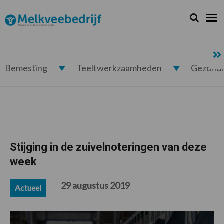
Spring
Door
Spring
Spring
naar
naar
naar
naar
Zoeken...
Zoek
Melkveebedrijf.nl
de
de
de
de
hoofdnavigatie
hoofd
eerste
voettekst
inhoud
sidebar
Bemesting
Teeltwerkzaamheden
Gezond
Stijging in de zuivelnoteringen van deze
week
29 augustus 2019
Actueel