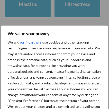
Mastitis
Hittestress
We value your privacy
Toon meer
We and
our 4 partners
use cookies and other tracking
technologies to improve your experience on our website. We
Primaire
may store and/or access information from your device and
Recent nieuws
Partner nieuws
process the personal data, such as your IP address and
Sidebar
browsing data, for purposes like providing you with
7 aug
Grondstoffenmarkt blijft grillig:
personalized ads and content, measuring marketing campaign
droogte en geopolitiek houden
effectiveness, analyzing audience insights, collecting precise
handel in de greep
geolocation data, and product development. Please note that
your consent will be valid across all our subdomains. You can
change or withdraw your consent at any time by clicking the
7 aug
De speenhuid: een vaak
“Consent Preferences” button at the bottom of your screen.
onderschatte risicofactor voor
We respect your choices and are committed to providing you
mastitis