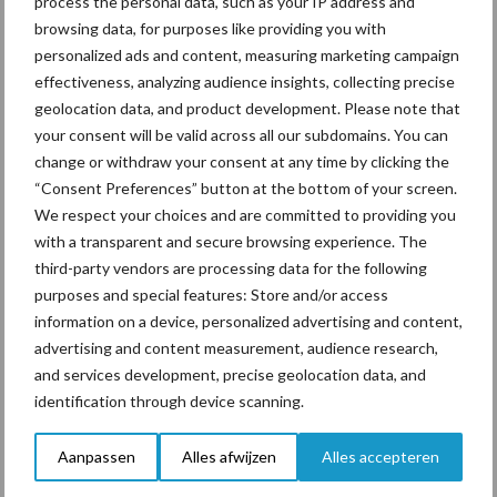
process the personal data, such as your IP address and
gedreven om een rol te spelen in het maatschappelijk debat rond
browsing data, for purposes like providing you with
het brede voedselvraagstuk, om zo producenten, consumenten,
personalized ads and content, measuring marketing campaign
boeren en burgers met elkaar te verbinden. Dat doen we al,
effectiveness, analyzing audience insights, collecting precise
bijvoorbeeld met ons Food Forward programma. Die inzet voor
geolocation data, and product development. Please note that
meer wederzijds begrip zetten we onverdroten voort,” aldus Van
your consent will be valid across all our subdomains. You can
change or withdraw your consent at any time by clicking the
Huët.
“Consent Preferences” button at the bottom of your screen.
Bron:
Rabobank
We respect your choices and are committed to providing you
with a transparent and secure browsing experience. The
Aanbevolen voor jou!
third-party vendors are processing data for the following
purposes and special features: Store and/or access
ForFarmers ziet volume en
information on a device, personalized advertising and content,
marktaandeel groeien in
advertising and content measurement, audience research,
krimpende Nederlandse
and services development, precise geolocation data, and
markt
identification through device scanning.
Aanpassen
Alles afwijzen
Alles accepteren
Tien praktische tips voor
een langere levensduur