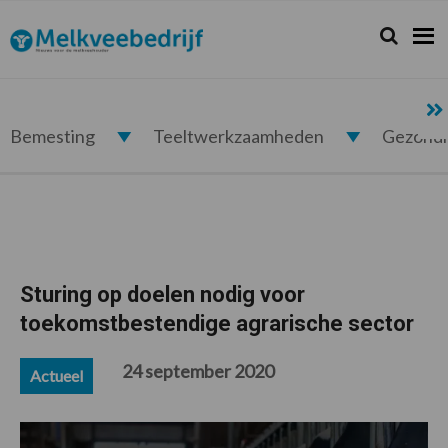
Spring
Door
Spring
Spring
naar
naar
naar
naar
Zoeken...
Zoek
Melkveebedrijf.nl
de
de
de
de
hoofdnavigatie
hoofd
eerste
voettekst
inhoud
sidebar
Bemesting
Teeltwerkzaamheden
Gezond
Sturing op doelen nodig voor
toekomstbestendige agrarische sector
24 september 2020
Actueel