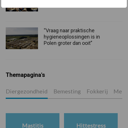
“Vraag naar praktische
hygieneoplossingen is in
Polen groter dan ooit”
Themapagina's
Diergezondheid
Bemesting
Fokkerij
Melkv
Mastitis
Hittestress