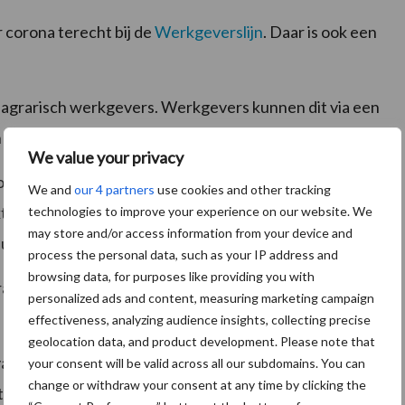
corona terecht bij de
Werkgeverslijn
. Daar is ook een
 agrarisch werkgevers. Werkgevers kunnen dit via een
n
We value your privacy
over maatregelen met het ministerie van Sociale Zaken
We and
our 4 partners
use cookies and other tracking
ktijdverkorting en met de Inspectie SZW over
technologies to improve your experience on our website. We
may store and/or access information from your device and
 uitzendkrachten.
process the personal data, such as your IP address and
browsing data, for purposes like providing you with
vraag en aanbod eenvoudig bij elkaar kan worden
personalized ads and content, measuring marketing campaign
effectiveness, analyzing audience insights, collecting precise
geolocation data, and product development. Please note that
 van het Sociaaleconomisch Beleidsteam van LTO
your consent will be valid across all our subdomains. You can
change or withdraw your consent at any time by clicking the
ties zoals Glastuinbouw Nederland, NFO, KAVB, POV,