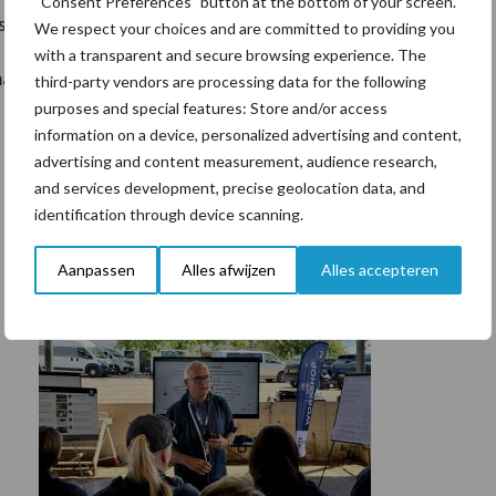
“Consent Preferences” button at the bottom of your screen.
s en LTO Arbeidskracht.
We respect your choices and are committed to providing you
with a transparent and secure browsing experience. The
aatregelen voor zodat boeren en tuinders in
third-party vendors are processing data for the following
purposes and special features: Store and/or access
information on a device, personalized advertising and content,
advertising and content measurement, audience research,
and services development, precise geolocation data, and
identification through device scanning.
Aanpassen
Alles afwijzen
Alles accepteren