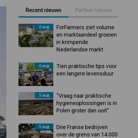
Recent nieuws
Partner nieuws
Primaire
Sidebar
6 aug
ForFarmers ziet volume
en marktaandeel groeien
in krimpende
Nederlandse markt
6 aug
Tien praktische tips voor
een langere levensduur
5 aug
“Vraag naar praktische
hygieneoplossingen is in
Polen groter dan ooit”
5 aug
Drie Franse bedrijven
over de grens van 14.000