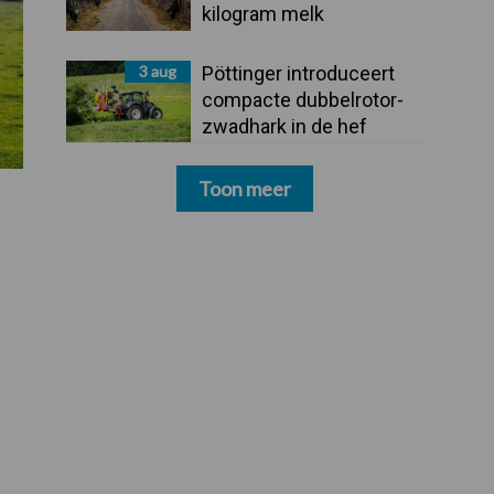
kilogram melk
3 aug
Pöttinger introduceert
compacte dubbelrotor-
zwadhark in de hef
Toon meer