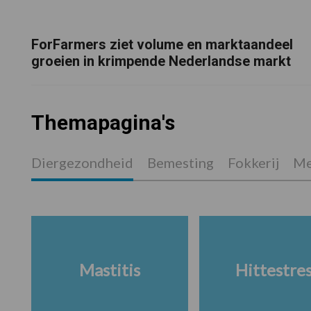
ForFarmers ziet volume en marktaandeel
groeien in krimpende Nederlandse markt
Themapagina's
Diergezondheid
Bemesting
Fokkerij
Me
Mastitis
Hittestre