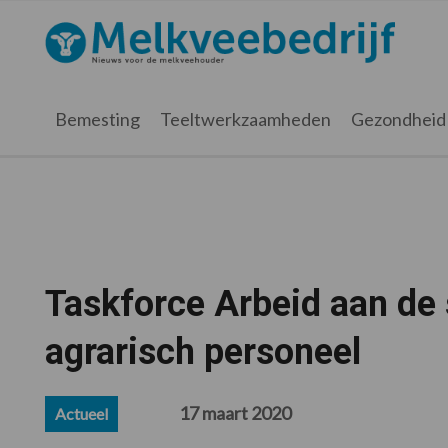
Spring
Door
Spring
Spring
naar
naar
naar
naar
Melkveebedrijf.nl
de
de
de
de
hoofdnavigatie
hoofd
eerste
voettekst
inhoud
sidebar
Bemesting
Teeltwerkzaamheden
Gezondheid
Taskforce Arbeid aan de
agrarisch personeel
17 maart 2020
Actueel