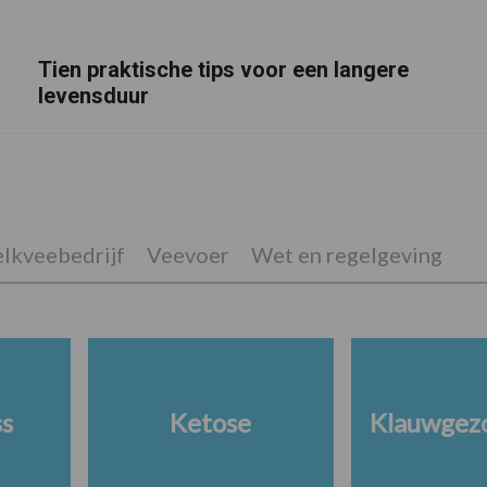
Tien praktische tips voor een langere
levensduur
lkveebedrijf
Veevoer
Wet en regelgeving
ss
Ketose
Klauwgez