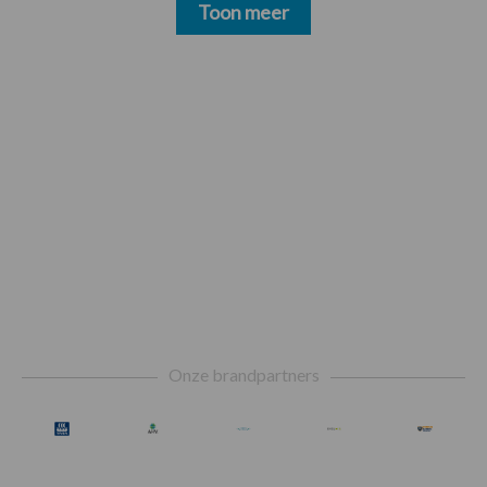
Toon meer
Footer
Onze brandpartners