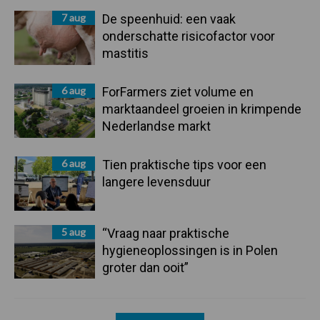
7 aug
De speenhuid: een vaak
onderschatte risicofactor voor
mastitis
6 aug
ForFarmers ziet volume en
marktaandeel groeien in krimpende
Nederlandse markt
6 aug
Tien praktische tips voor een
langere levensduur
5 aug
“Vraag naar praktische
hygieneoplossingen is in Polen
groter dan ooit”