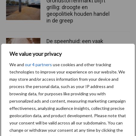
Grondstoffenmarkt blijft
grillig: droogte en
geopolitiek houden handel
in de greep
De speenhuid: een vaak
onderschatte risicofactor
We value your privacy
voor mastitis
We and
our 4 partners
use cookies and other tracking
technologies to improve your experience on our website. We
may store and/or access information from your device and
ForFarmers ziet volume en
process the personal data, such as your IP address and
marktaandeel groeien in
browsing data, for purposes like providing you with
krimpende Nederlandse
markt
personalized ads and content, measuring marketing campaign
effectiveness, analyzing audience insights, collecting precise
geolocation data, and product development. Please note that
your consent will be valid across all our subdomains. You can
Diergezondheid
Bemesting
Fokkerij
Melkv
change or withdraw your consent at any time by clicking the