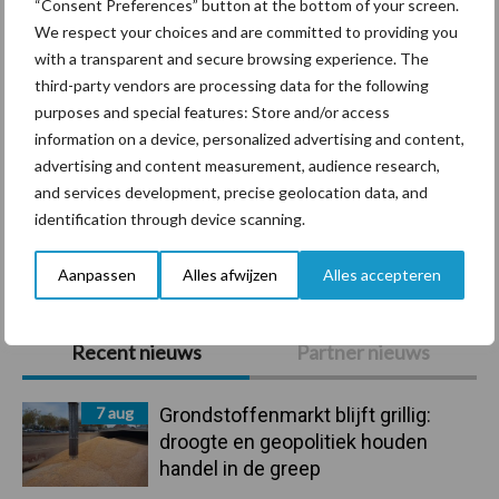
“Consent Preferences” button at the bottom of your screen.
We respect your choices and are committed to providing you
with a transparent and secure browsing experience. The
third-party vendors are processing data for the following
Mastitis
Hittestress
purposes and special features: Store and/or access
information on a device, personalized advertising and content,
advertising and content measurement, audience research,
and services development, precise geolocation data, and
identification through device scanning.
Toon meer
Aanpassen
Alles afwijzen
Alles accepteren
Primaire
Recent nieuws
Partner nieuws
Sidebar
7 aug
Grondstoffenmarkt blijft grillig:
droogte en geopolitiek houden
handel in de greep