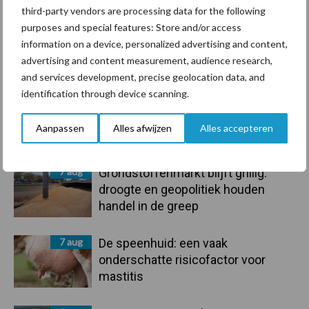
third-party vendors are processing data for the following
purposes and special features: Store and/or access
information on a device, personalized advertising and content,
advertising and content measurement, audience research,
Toon meer
and services development, precise geolocation data, and
identification through device scanning.
Primaire
Aanpassen
Alles afwijzen
Alles accepteren
Recent nieuws
Partner nieuws
Sidebar
7 aug
Grondstoffenmarkt blijft grillig:
droogte en geopolitiek houden
handel in de greep
7 aug
De speenhuid: een vaak
onderschatte risicofactor voor
mastitis