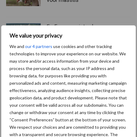
ForFarmers ziet volume en
marktaandeel groeien in
We value your privacy
krimpende Nederlandse
markt
We and
our 4 partners
use cookies and other tracking
technologies to improve your experience on our website. We
may store and/or access information from your device and
process the personal data, such as your IP address and
Themapagina's
browsing data, for purposes like providing you with
personalized ads and content, measuring marketing campaign
effectiveness, analyzing audience insights, collecting precise
Diergezondheid
Bemesting
Fokkerij
Melkv
geolocation data, and product development. Please note that
your consent will be valid across all our subdomains. You can
change or withdraw your consent at any time by clicking the
“Consent Preferences” button at the bottom of your screen.
We respect your choices and are committed to providing you
Mastitis
Hittestress
with a transparent and secure browsing experience. The