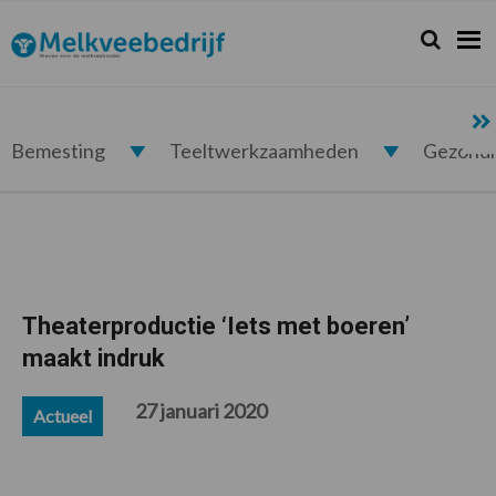
Spring
Door
Spring
Spring
naar
naar
naar
naar
Zoeken...
Zoek
Melkveebedrijf.nl
de
de
de
de
hoofdnavigatie
hoofd
eerste
voettekst
inhoud
sidebar
Bemesting
Teeltwerkzaamheden
Gezond
Theaterproductie ‘Iets met boeren’
maakt indruk
27 januari 2020
Actueel