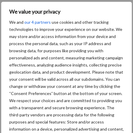
T.: 0541 57 21 21
We value your privacy
E.:
info@trioliet.com
W.:
www.trioliet.nl
We and
our 4 partners
use cookies and other tracking
technologies to improve your experience on our website. We
Aanbevolen voor jou!
may store and/or access information from your device and
process the personal data, such as your IP address and
browsing data, for purposes like providing you with
Grondstoffenmarkt blijft
grillig: droogte en
personalized ads and content, measuring marketing campaign
geopolitiek houden handel
effectiveness, analyzing audience insights, collecting precise
in de greep
geolocation data, and product development. Please note that
your consent will be valid across all our subdomains. You can
change or withdraw your consent at any time by clicking the
De speenhuid: een vaak
“Consent Preferences” button at the bottom of your screen.
onderschatte risicofactor
We respect your choices and are committed to providing you
voor mastitis
with a transparent and secure browsing experience. The
third-party vendors are processing data for the following
purposes and special features: Store and/or access
information on a device, personalized advertising and content,
ForFarmers ziet volume en