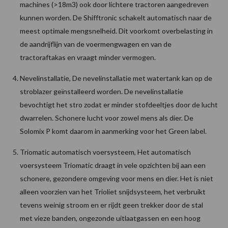
machines (>18m3) ook door lichtere tractoren aangedreven
kunnen worden. De Shifftronic schakelt automatisch naar de
meest optimale mengsnelheid. Dit voorkomt overbelasting in
de aandrijflijn van de voermengwagen en van de
tractoraftakas en vraagt minder vermogen.
Nevelinstallatie, De nevelinstallatie met watertank kan op de
stroblazer geïnstalleerd worden. De nevelinstallatie
bevochtigt het stro zodat er minder stofdeeltjes door de lucht
dwarrelen. Schonere lucht voor zowel mens als dier. De
Solomix P komt daarom in aanmerking voor het Green label.
Triomatic automatisch voersysteem, Het automatisch
voersysteem Triomatic draagt in vele opzichten bij aan een
schonere, gezondere omgeving voor mens en dier. Het is niet
alleen voorzien van het Trioliet snijdsysteem, het verbruikt
tevens weinig stroom en er rijdt geen trekker door de stal
met vieze banden, ongezonde uitlaatgassen en een hoog