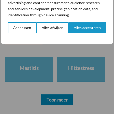
advertising and content measurement, audience research,
marktaandeel groeien in
krimpende Nederlandse
and services development, precise geolocation data, and
markt
identification through device scanning.
Aanpassen
Alles afwijzen
Alles accepteren
Diergezondheid
Bemesting
Fokkerij
Melkv
Mastitis
Hittestress
Toon meer