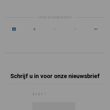
Footer
Onze brandpartners
Schrijf u in voor onze nieuwsbrief
3 + 2 =
*