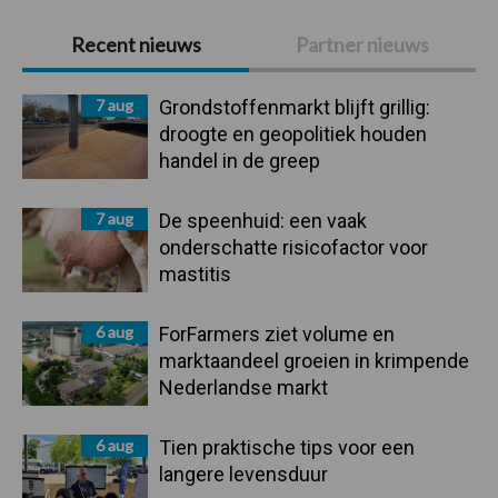
Primaire
Recent nieuws
Partner nieuws
Sidebar
7 aug
Grondstoffenmarkt blijft grillig:
droogte en geopolitiek houden
handel in de greep
7 aug
De speenhuid: een vaak
onderschatte risicofactor voor
mastitis
6 aug
ForFarmers ziet volume en
marktaandeel groeien in krimpende
Nederlandse markt
6 aug
Tien praktische tips voor een
langere levensduur