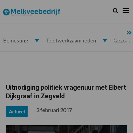
Spring
Door
Spring
Spring
naar
naar
naar
naar
Zoeken...
Zoek
Melkveebedrijf.nl
de
de
de
de
hoofdnavigatie
hoofd
eerste
voettekst
inhoud
sidebar
Bemesting
Teeltwerkzaamheden
Gezond
Uitnodiging politiek vragenuur met Elbert
Dijkgraaf in Zegveld
3 februari 2017
Actueel