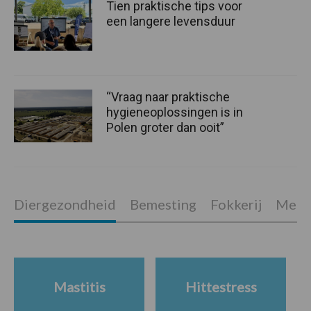
Tien praktische tips voor
een langere levensduur
“Vraag naar praktische
hygieneoplossingen is in
Polen groter dan ooit”
Diergezondheid
Bemesting
Fokkerij
Melkv
Mastitis
Hittestress