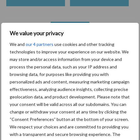
Toon meer
We value your privacy
We and
our 4 partners
use cookies and other tracking
technologies to improve your experience on our website. We
Primaire
Recent nieuws
Partner nieuws
may store and/or access information from your device and
Sidebar
process the personal data, such as your IP address and
browsing data, for purposes like providing you with
6 aug
ForFarmers ziet volume en
personalized ads and content, measuring marketing campaign
marktaandeel groeien in krimpende
effectiveness, analyzing audience insights, collecting precise
Nederlandse markt
geolocation data, and product development. Please note that
your consent will be valid across all our subdomains. You can
6 aug
Tien praktische tips voor een
change or withdraw your consent at any time by clicking the
langere levensduur
“Consent Preferences” button at the bottom of your screen.
We respect your choices and are committed to providing you
with a transparent and secure browsing experience. The
5 aug
“Vraag naar praktische