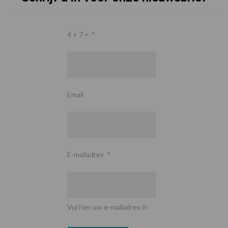
4 + 7 =
*
Email
E-mailadres
*
Vul hier uw e-mailadres in