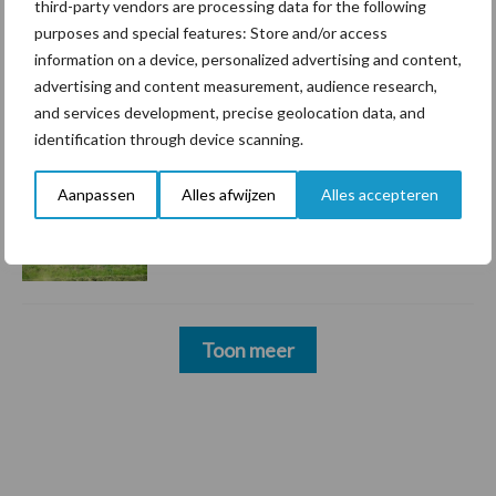
third-party vendors are processing data for the following
hygieneoplossingen is in Polen
purposes and special features: Store and/or access
groter dan ooit”
information on a device, personalized advertising and content,
advertising and content measurement, audience research,
5 aug
Drie Franse bedrijven over de grens
and services development, precise geolocation data, and
van 14.000 kilogram melk
identification through device scanning.
Aanpassen
Alles afwijzen
Alles accepteren
3 aug
Pöttinger introduceert compacte
dubbelrotor-zwadhark in de hef
Toon meer