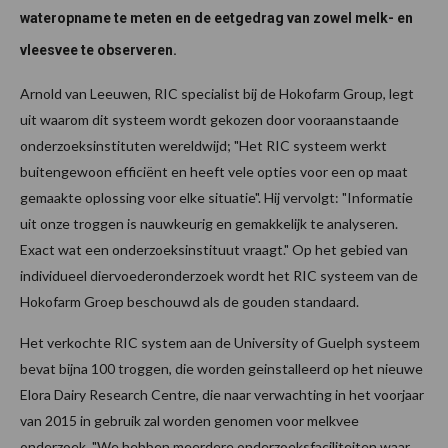
wateropname te meten en de eetgedrag van zowel melk- en
vleesvee te observeren.
Arnold van Leeuwen, RIC specialist bij de Hokofarm Group, legt
uit waarom dit systeem wordt gekozen door vooraanstaande
onderzoeksinstituten wereldwijd; "Het RIC systeem werkt
buitengewoon efficiënt en heeft vele opties voor een op maat
gemaakte oplossing voor elke situatie". Hij vervolgt: "Informatie
uit onze troggen is nauwkeurig en gemakkelijk te analyseren.
Exact wat een onderzoeksinstituut vraagt." Op het gebied van
individueel diervoederonderzoek wordt het RIC systeem van de
Hokofarm Groep beschouwd als de gouden standaard.
Het verkochte RIC system aan de University of Guelph systeem
bevat bijna 100 troggen, die worden geinstalleerd op het nieuwe
Elora Dairy Research Centre, die naar verwachting in het voorjaar
van 2015 in gebruik zal worden genomen voor melkvee
onderzoek. "We hebben meerdere onderzoeksfaciliteiten waar