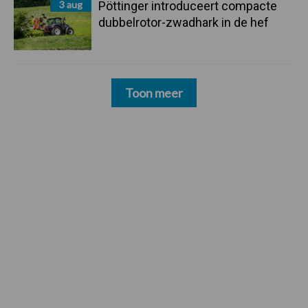
3 aug
Pöttinger introduceert compacte
dubbelrotor-zwadhark in de hef
Toon meer
Footer