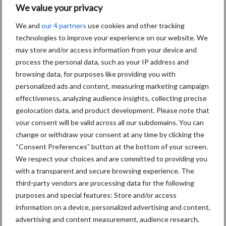
We value your privacy
We and
our 4 partners
use cookies and other tracking
Themapagina's
technologies to improve your experience on our website. We
may store and/or access information from your device and
Diergezondheid
Bemesting
Fokkerij
Melkv
process the personal data, such as your IP address and
browsing data, for purposes like providing you with
personalized ads and content, measuring marketing campaign
effectiveness, analyzing audience insights, collecting precise
geolocation data, and product development. Please note that
Mastitis
Hittestress
your consent will be valid across all our subdomains. You can
change or withdraw your consent at any time by clicking the
“Consent Preferences” button at the bottom of your screen.
We respect your choices and are committed to providing you
with a transparent and secure browsing experience. The
Toon meer
third-party vendors are processing data for the following
purposes and special features: Store and/or access
information on a device, personalized advertising and content,
advertising and content measurement, audience research,
Primaire