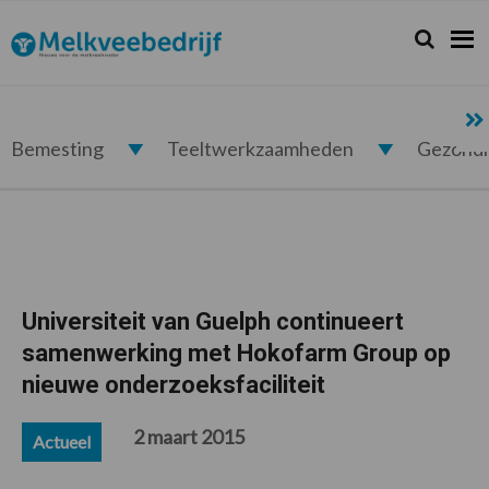
Spring
Door
Spring
Spring
naar
naar
naar
naar
Zoeken...
Zoek
Melkveebedrijf.nl
de
de
de
de
hoofdnavigatie
hoofd
eerste
voettekst
inhoud
sidebar
Bemesting
Teeltwerkzaamheden
Gezond
Universiteit van Guelph continueert
samenwerking met Hokofarm Group op
nieuwe onderzoeksfaciliteit
2 maart 2015
Actueel