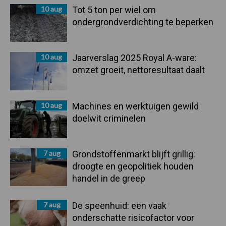
10 aug
Tot 5 ton per wiel om
ondergrondverdichting te beperken
10 aug
Jaarverslag 2025 Royal A-ware:
omzet groeit, nettoresultaat daalt
10 aug
Machines en werktuigen gewild
doelwit criminelen
7 aug
Grondstoffenmarkt blijft grillig:
droogte en geopolitiek houden
handel in de greep
7 aug
De speenhuid: een vaak
onderschatte risicofactor voor