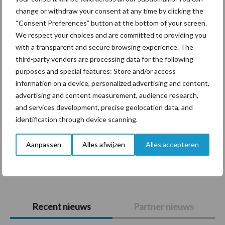
Themapagina's
change or withdraw your consent at any time by clicking the
“Consent Preferences” button at the bottom of your screen.
Diergezondheid
Bemesting
Fokkerij
Melkv
We respect your choices and are committed to providing you
with a transparent and secure browsing experience. The
third-party vendors are processing data for the following
purposes and special features: Store and/or access
information on a device, personalized advertising and content,
Mastitis
Hittestress
advertising and content measurement, audience research,
and services development, precise geolocation data, and
identification through device scanning.
Aanpassen
Alles afwijzen
Alles accepteren
Toon meer
Primaire
Recent nieuws
Partner nieuws
Sidebar