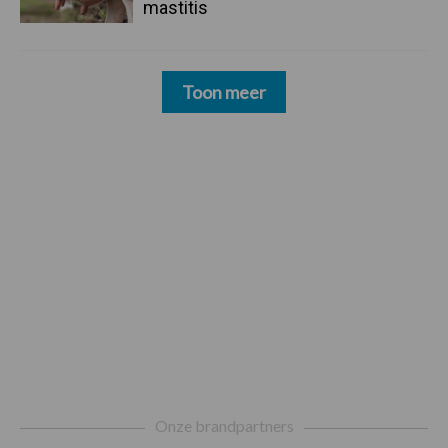
mastitis
Toon meer
Footer
Onze brandpartners