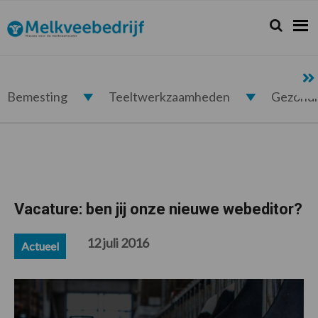
Spring
Door
Spring
Spring
naar
naar
naar
naar
Zoeken...
Zoek
Melkveebedrijf.nl
de
de
de
de
hoofdnavigatie
hoofd
eerste
voettekst
inhoud
sidebar
Bemesting
Teeltwerkzaamheden
Gezond
Vacature: ben jij onze nieuwe webeditor?
12 juli 2016
Actueel