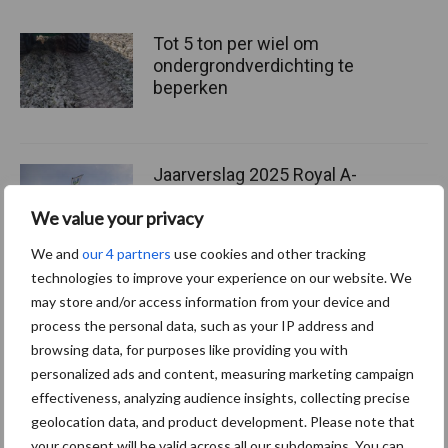
Tot 5 ton per wiel om
ondergrondverdichting te
beperken
Jaarverslag 2025 Royal A-
ware: omzet groeit,
We value your privacy
nettoresultaat daalt
We and
our 4 partners
use cookies and other tracking
technologies to improve your experience on our website. We
may store and/or access information from your device and
Machines en werktuigen
process the personal data, such as your IP address and
gewild doelwit criminelen
browsing data, for purposes like providing you with
personalized ads and content, measuring marketing campaign
effectiveness, analyzing audience insights, collecting precise
geolocation data, and product development. Please note that
your consent will be valid across all our subdomains. You can