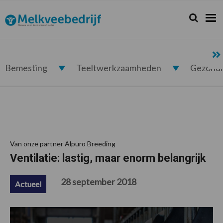
Spring
Door
Spring
Spring
naar
naar
naar
naar
Zoeken...
Zoek
Melkveebedrijf.nl
de
de
de
de
hoofdnavigatie
hoofd
eerste
voettekst
inhoud
sidebar
Bemesting
Teeltwerkzaamheden
Gezond
Van onze partner Alpuro Breeding
Ventilatie: lastig, maar enorm belangrijk
28 september 2018
Actueel