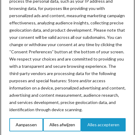
process the personal data, such as your IP address and
voorkomen worden?
browsing data, for purposes like providing you with
personalized ads and content, measuring marketing campaign
effectiveness, analyzing audience insights, collecting precise
Van onze partner Alpuro Breeding
Onbeperkt voeren, kan dat
geolocation data, and product development. Please note that
uit?
your consent will be valid across all our subdomains. You can
change or withdraw your consent at any time by clicking the
“Consent Preferences” button at the bottom of your screen.
We respect your choices and are committed to providing you
with a transparent and secure browsing experience. The
Themapagina's
third-party vendors are processing data for the following
purposes and special features: Store and/or access
Diergezondheid
Bemesting
Fokkerij
Melkv
information on a device, personalized advertising and content,
advertising and content measurement, audience research,
and services development, precise geolocation data, and
identification through device scanning.
Mastitis
Hittestress
Aanpassen
Alles afwijzen
Alles accepteren