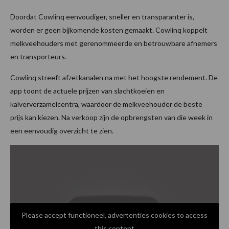
Doordat Cowlinq eenvoudiger, sneller en transparanter is,
worden er geen bijkomende kosten gemaakt. Cowlinq koppelt
melkveehouders met gerenommeerde en betrouwbare afnemers
en transporteurs.
Cowlinq streeft afzetkanalen na met het hoogste rendement. De
app toont de actuele prijzen van slachtkoeien en
kalververzamelcentra, waardoor de melkveehouder de beste
prijs kan kiezen. Na verkoop zijn de opbrengsten van die week in
een eenvoudig overzicht te zien.
Please accept functioneel, advertenties cookies to access
this content