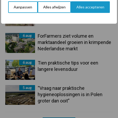
Aanpassen
Alles afwijzen
Alles accepteren
7 aug
De speenhuid: een vaak
onderschatte risicofactor voor
mastitis
6 aug
ForFarmers ziet volume en
marktaandeel groeien in krimpende
Nederlandse markt
6 aug
Tien praktische tips voor een
langere levensduur
5 aug
“Vraag naar praktische
hygieneoplossingen is in Polen
groter dan ooit”