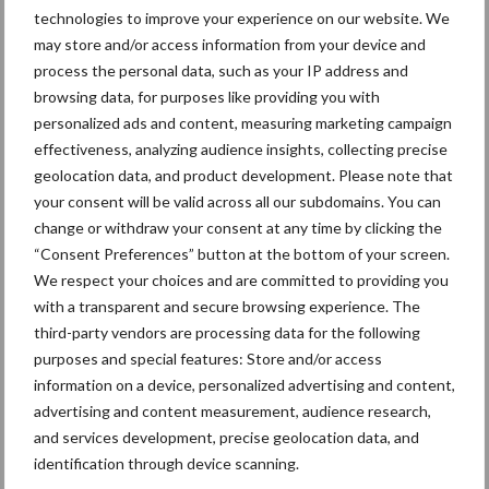
technologies to improve your experience on our website. We
may store and/or access information from your device and
process the personal data, such as your IP address and
browsing data, for purposes like providing you with
Mastitis
Hittestress
personalized ads and content, measuring marketing campaign
effectiveness, analyzing audience insights, collecting precise
geolocation data, and product development. Please note that
your consent will be valid across all our subdomains. You can
change or withdraw your consent at any time by clicking the
Toon meer
“Consent Preferences” button at the bottom of your screen.
We respect your choices and are committed to providing you
with a transparent and secure browsing experience. The
third-party vendors are processing data for the following
Primaire
Recent nieuws
Partner nieuws
purposes and special features: Store and/or access
Sidebar
information on a device, personalized advertising and content,
advertising and content measurement, audience research,
7 aug
Grondstoffenmarkt blijft grillig:
and services development, precise geolocation data, and
droogte en geopolitiek houden
identification through device scanning.
handel in de greep