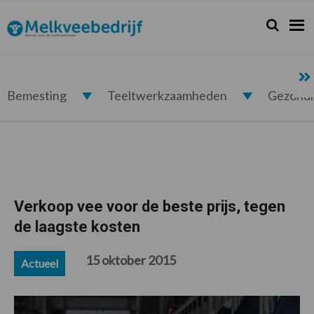
Spring
Door
Spring
Spring
naar
naar
naar
naar
Zoeken...
Zoek
Melkveebedrijf.nl
de
de
de
de
hoofdnavigatie
hoofd
eerste
voettekst
inhoud
sidebar
Bemesting
Teeltwerkzaamheden
Gezond
Verkoop vee voor de beste prijs, tegen
de laagste kosten
15 oktober 2015
Actueel