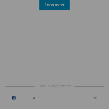
Toon meer
Footer
Onze brandpartners