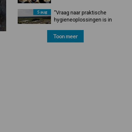
5 aug
“Vraag naar praktische
hygieneoplossingen is in
Polen groter dan ooit”
Toon meer