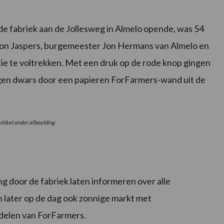
 de fabriek aan de Jollesweg in Almelo opende, was 54
von Jaspers, burgemeester Jon Hermans van Almelo en
tie te voltrekken. Met een druk op de rode knop gingen
en dwars door een papieren ForFarmers-wand uit de
rtikel onder afbeelding
g door de fabriek laten informeren over alle
n later op de dag ook zonnige markt met
delen van ForFarmers.