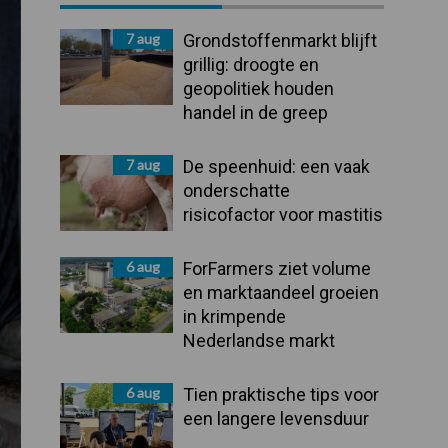
Sidebar
7 aug
Grondstoffenmarkt blijft
grillig: droogte en
geopolitiek houden
handel in de greep
7 aug
De speenhuid: een vaak
onderschatte
risicofactor voor mastitis
6 aug
ForFarmers ziet volume
en marktaandeel groeien
in krimpende
Nederlandse markt
6 aug
Tien praktische tips voor
een langere levensduur