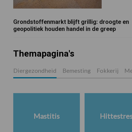
Grondstoffenmarkt blijft grillig: droogte en
geopolitiek houden handel in de greep
Themapagina's
Diergezondheid
Bemesting
Fokkerij
Me
Mastitis
Hittestre