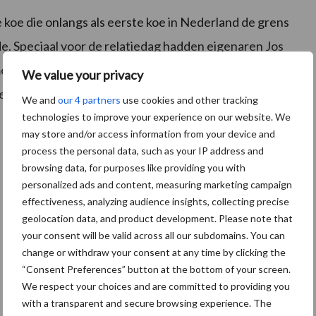
 koe die onlangs als eerste koe in Nederland de grens
. Speciaal voor de relatiedag hadden eigenaren Jos
melo gebracht. Uiteraard werd de familie Knoef nog
We value your privacy
en Jan Potijk.
We and
our 4 partners
use cookies and other tracking
technologies to improve your experience on our website. We
may store and/or access information from your device and
process the personal data, such as your IP address and
browsing data, for purposes like providing you with
personalized ads and content, measuring marketing campaign
effectiveness, analyzing audience insights, collecting precise
geolocation data, and product development. Please note that
your consent will be valid across all our subdomains. You can
change or withdraw your consent at any time by clicking the
“Consent Preferences” button at the bottom of your screen.
We respect your choices and are committed to providing you
with a transparent and secure browsing experience. The