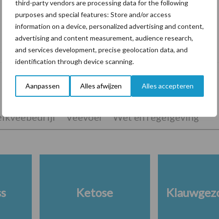
third-party vendors are processing data for the following
purposes and special features: Store and/or access
information on a device, personalized advertising and content,
De speenhuid: een vaak onderschatte
advertising and content measurement, audience research,
risicofactor voor mastitis
and services development, precise geolocation data, and
identification through device scanning.
Aanpassen
Alles afwijzen
Alles accepteren
lkveebedrijf
Veevoer
Wet en regelgeving
ss
Ketose
Klauwgez