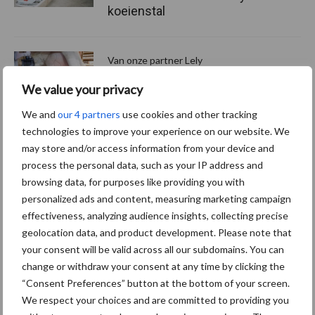
koeienstal
Van onze partner Lely
Bimodaliteit uitgelegd: Wat
We value your privacy
het betekent voor jouw
melkveebedrijf
We and
our 4 partners
use cookies and other tracking
technologies to improve your experience on our website. We
may store and/or access information from your device and
process the personal data, such as your IP address and
Themapagina's
browsing data, for purposes like providing you with
personalized ads and content, measuring marketing campaign
Diergezondheid
Bemesting
Fokkerij
Melkv
effectiveness, analyzing audience insights, collecting precise
geolocation data, and product development. Please note that
your consent will be valid across all our subdomains. You can
change or withdraw your consent at any time by clicking the
“Consent Preferences” button at the bottom of your screen.
Mastitis
Hittestress
We respect your choices and are committed to providing you