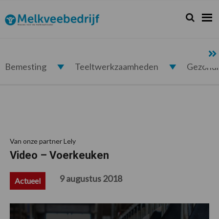
Spring
Door
Spring
Spring
naar
naar
naar
naar
Zoeken...
Zoek
Melkveebedrijf.nl
de
de
de
de
hoofdnavigatie
hoofd
eerste
voettekst
inhoud
sidebar
Bemesting
Teeltwerkzaamheden
Gezond
Van onze partner Lely
Video – Voerkeuken
9 augustus 2018
Actueel