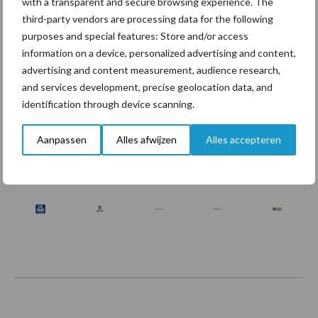
with a transparent and secure browsing experience. The
third-party vendors are processing data for the following
purposes and special features: Store and/or access
information on a device, personalized advertising and content,
Toon meer
advertising and content measurement, audience research,
and services development, precise geolocation data, and
identification through device scanning.
Aanpassen
Alles afwijzen
Alles accepteren
Footer
Onze brandpartners