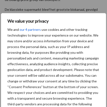
De klassieke supermarkt bleef het grootste biokanaal, gevolgd
door het gespecialiseerde verkoopkanaal. De hoevewinkel en de
We value your privacy
boerenmarkt zijn nog steeds de kanalen met het hoogste
aandeel aan bioproducten in hun assortiment. Een kwart van de
We and
our 4 partners
use cookies and other tracking
producten die er verkocht worden, is van biologische oorsprong.
technologies to improve your experience on our website. We
may store and/or access information from your device and
Bron:
Departe
ment Landbouw & Visserij
process the personal data, such as your IP address and
browsing data, for purposes like providing you with
Aanbevolen voor jou!
personalized ads and content, measuring marketing campaign
effectiveness, analyzing audience insights, collecting precise
ForFarmers ziet volume en
geolocation data, and product development. Please note that
marktaandeel groeien in
your consent will be valid across all our subdomains. You can
krimpende Nederlandse
change or withdraw your consent at any time by clicking the
markt
“Consent Preferences” button at the bottom of your screen.
We respect your choices and are committed to providing you
with a transparent and secure browsing experience. The
Tien praktische tips voor
third-party vendors are processing data for the following
een langere levensduur