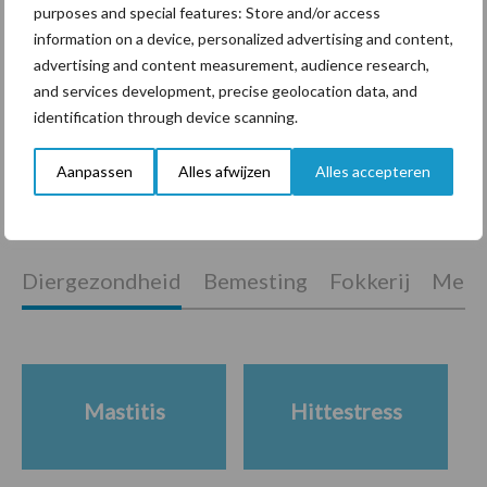
purposes and special features: Store and/or access
information on a device, personalized advertising and content,
advertising and content measurement, audience research,
and services development, precise geolocation data, and
“Vraag naar praktische
identification through device scanning.
hygieneoplossingen is in
Polen groter dan ooit”
Aanpassen
Alles afwijzen
Alles accepteren
Diergezondheid
Bemesting
Fokkerij
Melkv
Mastitis
Hittestress