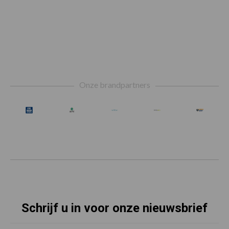
Footer
Onze brandpartners
Schrijf u in voor onze nieuwsbrief