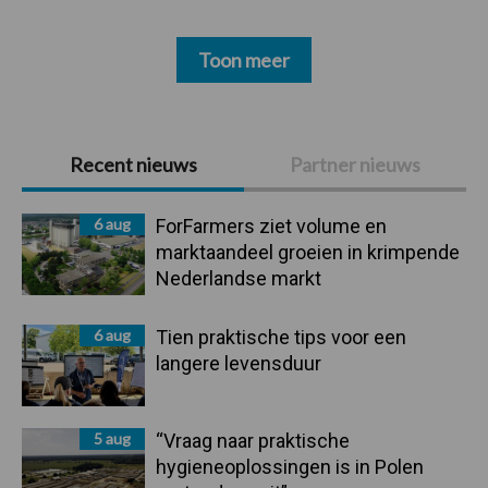
Toon meer
Primaire
Recent nieuws
Partner nieuws
Sidebar
6 aug
ForFarmers ziet volume en
marktaandeel groeien in krimpende
Nederlandse markt
6 aug
Tien praktische tips voor een
langere levensduur
5 aug
“Vraag naar praktische
hygieneoplossingen is in Polen