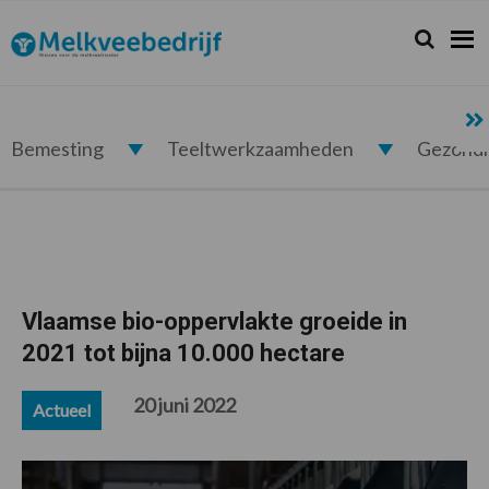
Spring
Door
Spring
Spring
naar
naar
naar
naar
Zoeken...
Zoek
Melkveebedrijf.nl
de
de
de
de
hoofdnavigatie
hoofd
eerste
voettekst
inhoud
sidebar
Bemesting
Teeltwerkzaamheden
Gezond
Vlaamse bio-oppervlakte groeide in
2021 tot bijna 10.000 hectare
20 juni 2022
Actueel