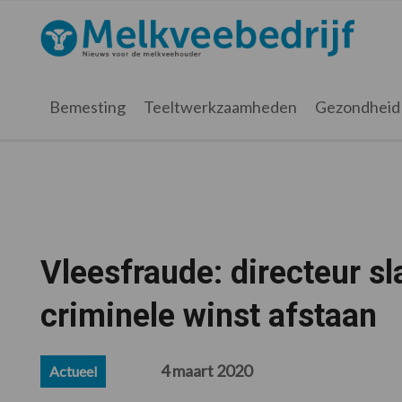
Spring
Door
Spring
Spring
naar
naar
naar
naar
Melkveebedrijf.nl
de
de
de
de
hoofdnavigatie
hoofd
eerste
voettekst
inhoud
sidebar
Bemesting
Teeltwerkzaamheden
Gezondheid
Vleesfraude: directeur s
criminele winst afstaan
4 maart 2020
Actueel