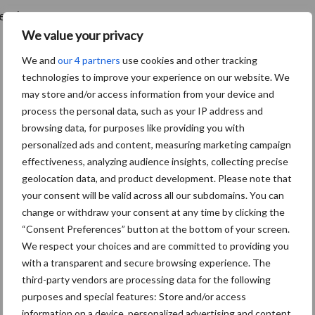
etalen.
We value your privacy
We and
our 4 partners
use cookies and other tracking
technologies to improve your experience on our website. We
may store and/or access information from your device and
process the personal data, such as your IP address and
browsing data, for purposes like providing you with
personalized ads and content, measuring marketing campaign
effectiveness, analyzing audience insights, collecting precise
geolocation data, and product development. Please note that
your consent will be valid across all our subdomains. You can
change or withdraw your consent at any time by clicking the
“Consent Preferences” button at the bottom of your screen.
We respect your choices and are committed to providing you
with a transparent and secure browsing experience. The
third-party vendors are processing data for the following
De speenhuid: een vaak onderschatte
purposes and special features: Store and/or access
risicofactor voor mastitis
information on a device, personalized advertising and content,