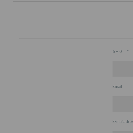
6 + 0 =
*
Email
E-mailadre