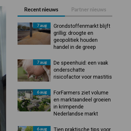
Recent nieuws
Partner nieuws
Primaire
Sidebar
7 aug
Grondstoffenmarkt blijft
grillig: droogte en
geopolitiek houden
handel in de greep
7 aug
De speenhuid: een vaak
onderschatte
risicofactor voor mastitis
6 aug
ForFarmers ziet volume
en marktaandeel groeien
in krimpende
Nederlandse markt
6 aug
Tien praktische tips voor