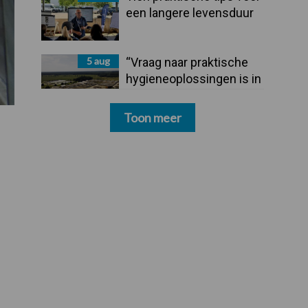
een langere levensduur
5 aug
“Vraag naar praktische
hygieneoplossingen is in
Polen groter dan ooit”
Toon meer