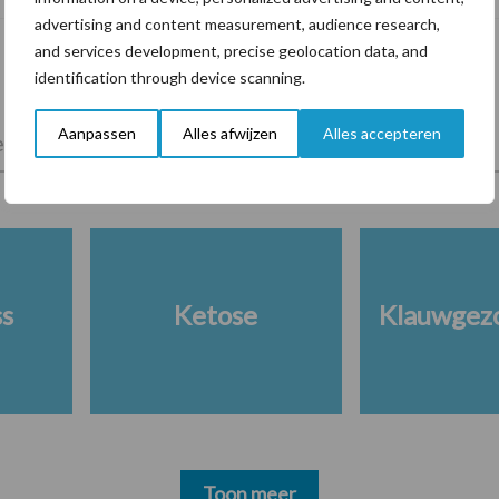
advertising and content measurement, audience research,
and services development, precise geolocation data, and
identification through device scanning.
Aanpassen
Alles afwijzen
Alles accepteren
lkveebedrijf
Veevoer
Wet en regelgeving
ss
Ketose
Klauwgez
Toon meer