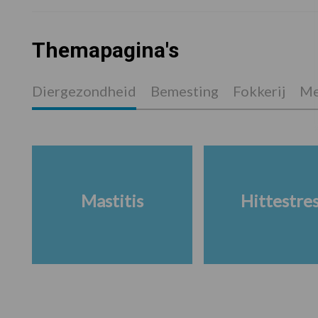
Themapagina's
Diergezondheid
Bemesting
Fokkerij
Me
Mastitis
Hittestre