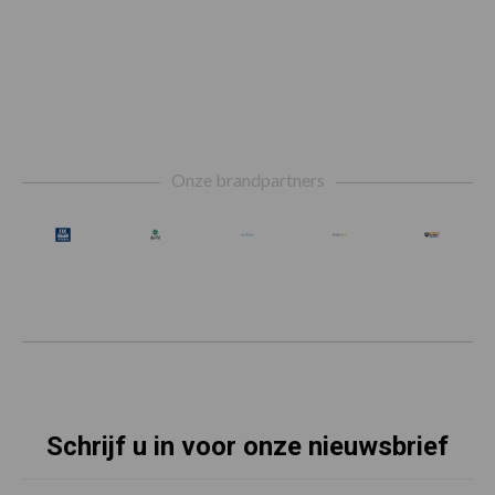
Footer
Onze brandpartners
Schrijf u in voor onze nieuwsbrief