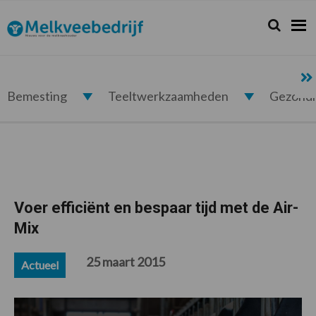
Spring
Door
Spring
Spring
naar
naar
naar
naar
Zoeken...
Zoek
Melkveebedrijf.nl
de
de
de
de
hoofdnavigatie
hoofd
eerste
voettekst
inhoud
sidebar
Bemesting
Teeltwerkzaamheden
Gezond
Voer efficiënt en bespaar tijd met de Air-
Mix
25 maart 2015
Actueel