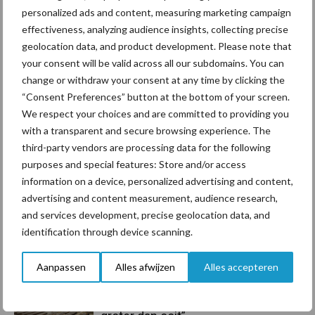
personalized ads and content, measuring marketing campaign
effectiveness, analyzing audience insights, collecting precise
Toon meer
geolocation data, and product development. Please note that
your consent will be valid across all our subdomains. You can
change or withdraw your consent at any time by clicking the
Primaire
“Consent Preferences” button at the bottom of your screen.
Recent nieuws
Partner nieuws
We respect your choices and are committed to providing you
Sidebar
with a transparent and secure browsing experience. The
6 aug
ForFarmers ziet volume en
third-party vendors are processing data for the following
marktaandeel groeien in krimpende
purposes and special features: Store and/or access
Nederlandse markt
information on a device, personalized advertising and content,
advertising and content measurement, audience research,
6 aug
Tien praktische tips voor een
and services development, precise geolocation data, and
langere levensduur
identification through device scanning.
Aanpassen
Alles afwijzen
Alles accepteren
5 aug
“Vraag naar praktische
hygieneoplossingen is in Polen