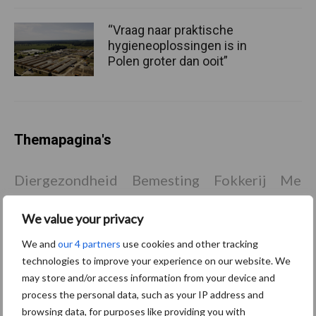
“Vraag naar praktische
hygieneoplossingen is in
Polen groter dan ooit”
Themapagina's
Diergezondheid
Bemesting
Fokkerij
Melkv
We value your privacy
We and
our 4 partners
use cookies and other tracking
technologies to improve your experience on our website. We
Mastitis
Hittestress
may store and/or access information from your device and
process the personal data, such as your IP address and
browsing data, for purposes like providing you with