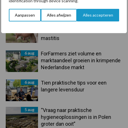
identification through device scanning.
droogte en geopolitiek houden
handel in de greep
Aanpassen
Alles afwijzen
Alles accepteren
7 aug
De speenhuid: een vaak
onderschatte risicofactor voor
mastitis
6 aug
ForFarmers ziet volume en
marktaandeel groeien in krimpende
Nederlandse markt
6 aug
Tien praktische tips voor een
langere levensduur
5 aug
“Vraag naar praktische
hygieneoplossingen is in Polen
groter dan ooit”