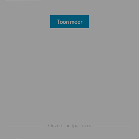
Toon meer
Footer
Onze brandpartners