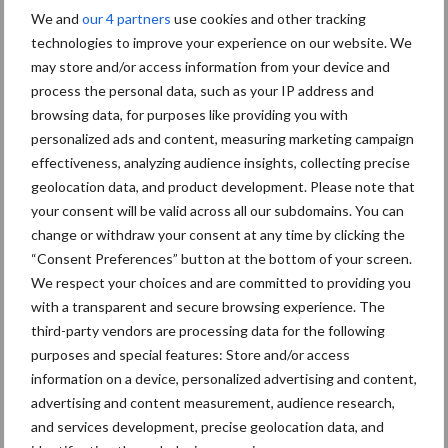
We and
our 4 partners
use cookies and other tracking
Diergezondheid
Bemesting
Fokkerij
Melkv
technologies to improve your experience on our website. We
may store and/or access information from your device and
process the personal data, such as your IP address and
browsing data, for purposes like providing you with
personalized ads and content, measuring marketing campaign
Mastitis
Hittestress
effectiveness, analyzing audience insights, collecting precise
geolocation data, and product development. Please note that
your consent will be valid across all our subdomains. You can
change or withdraw your consent at any time by clicking the
“Consent Preferences” button at the bottom of your screen.
Toon meer
We respect your choices and are committed to providing you
with a transparent and secure browsing experience. The
third-party vendors are processing data for the following
purposes and special features: Store and/or access
Primaire
Recent nieuws
Partner nieuws
information on a device, personalized advertising and content,
Sidebar
advertising and content measurement, audience research,
and services development, precise geolocation data, and
7 aug
Grondstoffenmarkt blijft grillig: