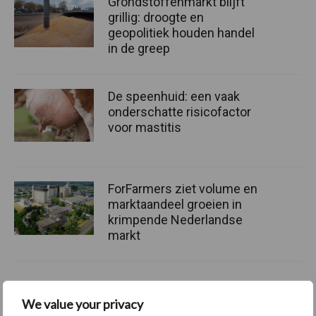
Grondstoffenmarkt blijft
grillig: droogte en
geopolitiek houden handel
in de greep
De speenhuid: een vaak
onderschatte risicofactor
voor mastitis
ForFarmers ziet volume en
marktaandeel groeien in
krimpende Nederlandse
markt
Themapagina's
We value your privacy