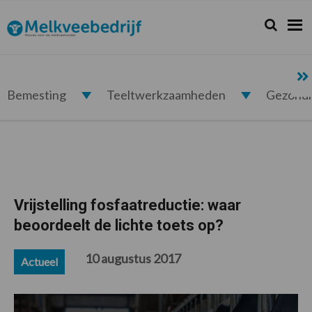
Spring
Door
Spring
Spring
naar
naar
naar
naar
Zoeken...
Zoek
Melkveebedrijf.nl
de
de
de
de
hoofdnavigatie
hoofd
eerste
voettekst
inhoud
sidebar
Bemesting
Teeltwerkzaamheden
Gezond
Vrijstelling fosfaatreductie: waar
beoordeelt de lichte toets op?
10 augustus 2017
Actueel