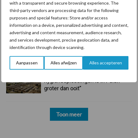
with a transparent and secure browsing experience. The
third-party vendors are processing data for the following
6 aug
ForFarmers ziet volume en
purposes and special features: Store and/or access
marktaandeel groeien in krimpende
information on a device, personalized advertising and content,
Nederlandse markt
advertising and content measurement, audience research,
and services development, precise geolocation data, and
6 aug
Tien praktische tips voor een
identification through device scanning.
langere levensduur
Aanpassen
Alles afwijzen
Alles accepteren
5 aug
“Vraag naar praktische
hygieneoplossingen is in Polen
groter dan ooit”
Toon meer