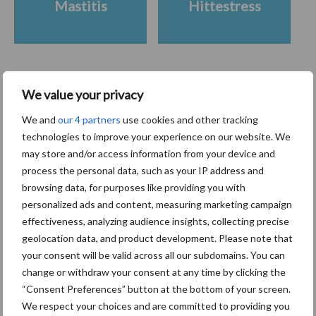
Mastitis
Hittestress
Toon meer
We value your privacy
We and
our 4 partners
use cookies and other tracking
technologies to improve your experience on our website. We
Primaire
may store and/or access information from your device and
Recent nieuws
Partner nieuws
process the personal data, such as your IP address and
Sidebar
browsing data, for purposes like providing you with
7 aug
Grondstoffenmarkt blijft grillig:
personalized ads and content, measuring marketing campaign
droogte en geopolitiek houden
effectiveness, analyzing audience insights, collecting precise
handel in de greep
geolocation data, and product development. Please note that
your consent will be valid across all our subdomains. You can
change or withdraw your consent at any time by clicking the
7 aug
De speenhuid: een vaak
“Consent Preferences” button at the bottom of your screen.
onderschatte risicofactor voor
We respect your choices and are committed to providing you
mastitis