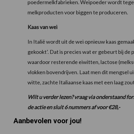
poedermelkfabrieken. Weipoeder wordt tegen
melkproducten voor biggen te produceren.
Kaas van wei
In Italië wordt uit de wei opnieuw kaas gemaa
gekookt’. Dat is precies wat er gebeurt bij de
waardoor resterende eiwitten, lactose (melksu
vlokken bovendrijven. Laat men dit mengsel ui
witte, zachte Italiaanse kaas met een laag zou
Wilt u verder lezen? vraag via onderstaand f
de actie en sluit 6 nummers af voor €28,-
Aanbevolen voor jou!