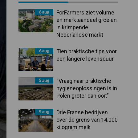
Sidebar
6 aug
ForFarmers ziet volume
en marktaandeel groeien
in krimpende
Nederlandse markt
6 aug
Tien praktische tips voor
een langere levensduur
5 aug
“Vraag naar praktische
hygieneoplossingen is in
Polen groter dan ooit”
5 aug
Drie Franse bedrijven
over de grens van 14.000
kilogram melk