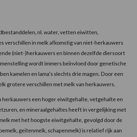
bestanddelen, nl. water, vetten eiwitten,
s verschillen in melk afkomstig van niet-herkauwers
ende (niet-)herkauwers en binnen dezelfde diersoort
amenstelling wordt immers beïnvloed door genetische
bben kamelen en lama’s slechts drie magen. Door een
k grotere verschillen met melk van herkauwers.
 herkauwers een hoger eiwitgehalte, vetgehalte en
zuren, en mineraalgehaltes heeft in vergelijking met
elk met het hoogste eiwitgehalte, gevolgd door de
emelk, geitenmelk, schapenmelk) is relatief rijk aan