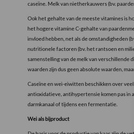
caseïne. Melk van nietherkauwers (bv. paarde
Ook het gehalte van de meeste vitamines is ho
het hogere vitamine C-gehalte van paardenmelk
invloed hebben, net als de omstandigheden (bv.
nutritionele factoren (bv. het rantsoen en mili
samenstelling van de melk van verschillende
waarden zijn dus geen absolute waarden, maar 
Caseïne en wei-eiwitten beschikken over veel
antioxidatieve, antihypertensie komen pas in a
darmkanaal of tijdens een fermentatie.
Wei als bijproduct
De basis voor de productie van kaas zijn de ve