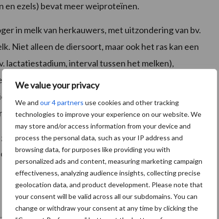
n en ezels) bevat meer weiproteïnen.
ger in melk van herkauwers, met uitzondering van bv.
. Niet alleen de diersoort, maar ook het ras kan een
 lactatiestadium, interval tussen het melken),
eucondities (bv. de seizoenen). In de tabel wordt de
We value your privacy
 dieren weergegeven, maar ook die van moedermelk. De
We and
our 4 partners
use cookies and other tracking
indicatief.
technologies to improve your experience on our website. We
may store and/or access information from your device and
 goede eigenschappen, zoals antimicrobiële,
process the personal data, such as your IP address and
browsing data, for purposes like providing you with
ctie onder invloed van enzymen in, bv. in het maag-
personalized ads and content, measuring marketing campaign
effectiveness, analyzing audience insights, collecting precise
geolocation data, and product development. Please note that
your consent will be valid across all our subdomains. You can
change or withdraw your consent at any time by clicking the
tten en eiwitten in de melk. Zonder eiwitten is het