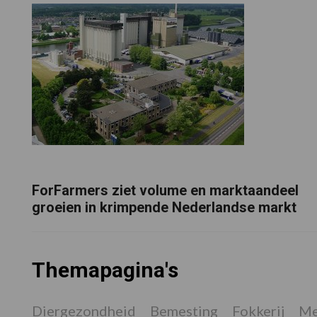
ForFarmers ziet volume en marktaandeel
groeien in krimpende Nederlandse markt
Themapagina's
Diergezondheid
Bemesting
Fokkerij
Me