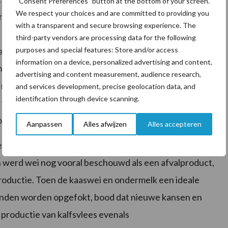
“Consent Preferences” button at the bottom of your screen.
We respect your choices and are committed to providing you
an kaas worden, door toevoeging van stremsel, vaste
with a transparent and secure browsing experience. The
n) gescheiden van het vocht (kaaswei). Het stremsel
third-party vendors are processing data for the following
purposes and special features: Store and/or access
at zorgt voor het samenklonteren (coaguleren) van
information on a device, personalized advertising and content,
n wrongel en wei mogelijk maakt. De wei bevat nog
advertising and content measurement, audience research,
 melksuiker, vitamines en mineralen. Wei is dus een
and services development, precise geolocation data, and
identification through device scanning.
 vloeistof heeft een geelgroene kleur en smaakt licht
ose (melksuikers) ten opzichte van koemelk.
Aanpassen
Alles afwijzen
Alles accepteren
wei. De enorme plas aan wei werd een probleem voor de
en werd wei nog vooral beschouwd als een afvalproduct,
roductie. Toen de kaaswei en ondermelk een ideale
konden worden opgefokt, bood dat nieuwe kansen en
 productie van kalfsvlees evenals