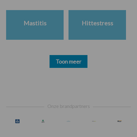
Mastitis
Hittestress
Toon meer
Footer
Onze brandpartners