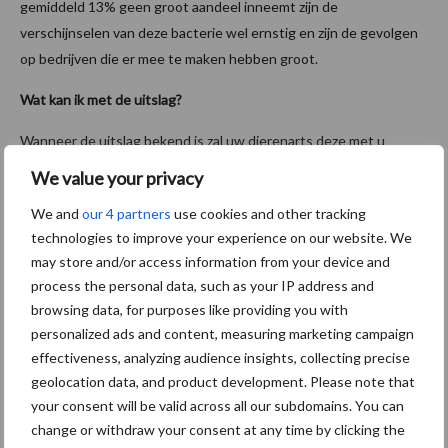
gemiddeld 13% geen groot aandeel inneemt zijn de
verschijnselen van deze bacterie wel ernstig en zijn de gevolgen
op bedrijven die er mee te maken hebben groot.
Wat kan ik met de uitslag?
Wanneer de uitslag bekend is zal uw dierenarts deze met u
bespreken. Aan de hand hiervan kan worden bekeken welke
We value your privacy
maatregelen het meest positieve effect kunnen hebben op de
We and
our 4 partners
use cookies and other tracking
uiergezondheid op uw bedrijf. Heeft u veel last van
E. coli
technologies to improve your experience on our website. We
mastitis? Een verbetering van de algemene hygiëne is dan van
may store and/or access information from your device and
cruciaal belang. Speelt op uw bedrijf echter
Stafylococcus aureus
process the personal data, such as your IP address and
een grote rol, dan zal overdracht tijdens het melken moeten
browsing data, for purposes like providing you with
worden voorkomen. In het algemeen geldt dat de infectiedruk
personalized ads and content, measuring marketing campaign
omlaag moet worden gebracht en de weerstand omhoog. Bij
effectiveness, analyzing audience insights, collecting precise
omgevingskiemen als
E. coli en S. uberis
zijn een schone
geolocation data, and product development. Please note that
omgeving en schone koeien van belang om de infectiedruk te
your consent will be valid across all our subdomains. You can
verlagen. De weerstand kan sterk worden verbeterd door
change or withdraw your consent at any time by clicking the