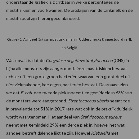
onderstaande grafiek is zichtbaar in welke percentages de
mastitis kiemen voorkwamen. De uitslagen van de tankmelk en de
mastitispool zijn hierbij gecombineerd.
Grafiek 1: Aandeel (%) van mastitiskiemen in Udderchecks® ingestuurd in NL
en België
Wat opvalt is dat de
Coagulase negatieve Stafylococcen
(CNS) in
bijna alle monsters zijn aangetoond. Deze mastitiskiem bestaat
echter uit een grote groep bacteriën waarvan een groot deel uit
niet ziekmakende, koe eigen, bacteriën bestaat. Daarnaast zien
we dat
E. coli
een tweede plek inneemt en gemiddeld in 63% van
de monsters werd aangetoond.
Streptococcus uberis
neemt toe
in prevalentie tot 51% in 2017, iets wat ook in de praktijk duidelijk
wordt waargenomen. Het aandeel van
Stafylococcus aureus
neemt met gemiddeld 29% een derde plek in, hoewel het wat
aandeel betreft dalende lijkt te zijn. Hoewel
Klebsiella
met