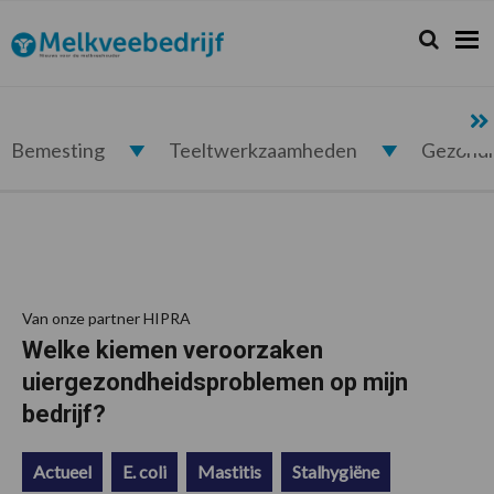
Spring
Door
Spring
Spring
naar
naar
naar
naar
Zoeken...
Zoek
Melkveebedrijf.nl
de
de
de
de
hoofdnavigatie
hoofd
eerste
voettekst
inhoud
sidebar
Bemesting
Teeltwerkzaamheden
Gezond
Van onze partner HIPRA
Welke kiemen veroorzaken
uiergezondheidsproblemen op mijn
bedrijf?
Actueel
E. coli
Mastitis
Stalhygiëne