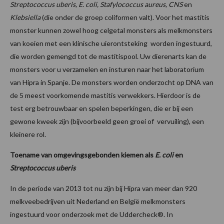
Streptococcus uberis, E. coli, Stafylococcus aureus, CNS
en
Klebsiella
(die onder de groep coliformen valt). Voor het mastitis
monster kunnen zowel hoog celgetal monsters als melkmonsters
van koeien met een klinische uierontsteking worden ingestuurd,
die worden gemengd tot de mastitispool. Uw dierenarts kan de
monsters voor u verzamelen en insturen naar het laboratorium
van Hipra in Spanje. De monsters worden onderzocht op DNA van
de 5 meest voorkomende mastitis verwekkers. Hierdoor is de
test erg betrouwbaar en spelen beperkingen, die er bij een
gewone kweek zijn (bijvoorbeeld geen groei of vervuiling), een
kleinere rol.
Toename van omgevingsgebonden kiemen als
E. coli
en
Streptococcus uberis
In de periode van 2013 tot nu zijn bij Hipra van meer dan 920
melkveebedrijven uit Nederland en België melkmonsters
ingestuurd voor onderzoek met de Uddercheck®. In