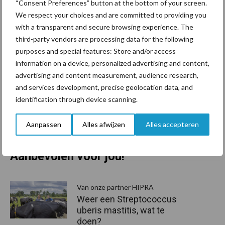
vaccinatie. Door te vaccineren tegen mastitis maakt een koe
“Consent Preferences” button at the bottom of your screen.
We respect your choices and are committed to providing you
afweerstoffen aan tegen de kiemen die mastitis veroorzaken
with a transparent and secure browsing experience. The
waardoor ze een infectie sneller en beter te lijf kan gaan. Het
third-party vendors are processing data for the following
vaccin Startvac® is werkzaam tegen
E. coli
en
Stafylococcus
purposes and special features: Store and/or access
aureus
mastitis, het nieuwe vaccin UBAC® helpt tegen mastitis
information on a device, personalized advertising and content,
veroorzaakt door
Streptoccus uberis
.
advertising and content measurement, audience research,
and services development, precise geolocation data, and
Wilt u meer informatie
over de mogelijkheden van de
identification through device scanning.
®
UDDERCHECK
, neem dan contact op met uw eigen dierenarts
of direct met Hipra via het contact formulier.
Aanpassen
Alles afwijzen
Alles accepteren
Aanbevolen voor jou!
P
S
Van onze partner HIPRA
Weer een Streptococcus
uberis mastitis, wat te
doen?