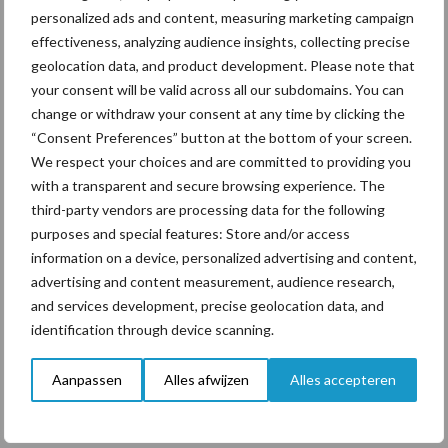
personalized ads and content, measuring marketing campaign
effectiveness, analyzing audience insights, collecting precise
geolocation data, and product development. Please note that
ForFarmers ziet volume en
your consent will be valid across all our subdomains. You can
marktaandeel groeien in
change or withdraw your consent at any time by clicking the
krimpende Nederlandse
“Consent Preferences” button at the bottom of your screen.
markt
We respect your choices and are committed to providing you
with a transparent and secure browsing experience. The
third-party vendors are processing data for the following
purposes and special features: Store and/or access
Diergezondheid
Bemesting
Fokkerij
Melkv
information on a device, personalized advertising and content,
advertising and content measurement, audience research,
and services development, precise geolocation data, and
identification through device scanning.
Mastitis
Hittestress
Aanpassen
Alles afwijzen
Alles accepteren