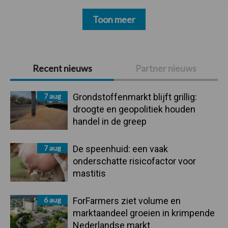
Toon meer
Primaire
Recent nieuws
Partner nieuws
Sidebar
7 aug
Grondstoffenmarkt blijft grillig:
droogte en geopolitiek houden
handel in de greep
7 aug
De speenhuid: een vaak
onderschatte risicofactor voor
mastitis
6 aug
ForFarmers ziet volume en
marktaandeel groeien in krimpende
Nederlandse markt