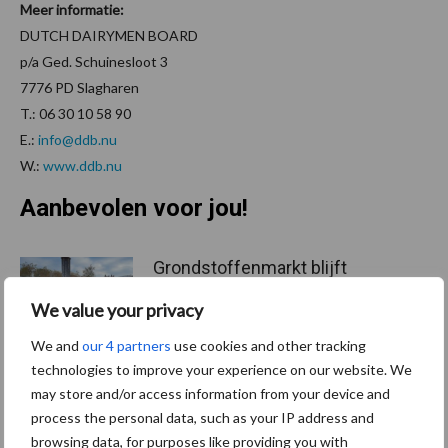
Meer informatie:
DUTCH DAIRYMEN BOARD
p/a Ged. Schuinesloot 3
7776 PD Slagharen
T.: 06 30 10 58 90
E.:
info@ddb.nu
W.:
www.ddb.nu
Aanbevolen voor jou!
Grondstoffenmarkt blijft
grillig: droogte en
We value your privacy
geopolitiek houden handel
in de greep
We and
our 4 partners
use cookies and other tracking
technologies to improve your experience on our website. We
may store and/or access information from your device and
De speenhuid: een vaak
process the personal data, such as your IP address and
onderschatte risicofactor
browsing data, for purposes like providing you with
voor mastitis