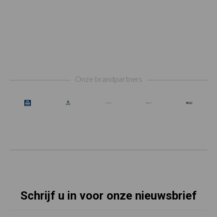
Footer
Onze brandpartners
Schrijf u in voor onze nieuwsbrief