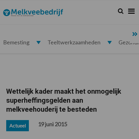
Spring
Door
Spring
Spring
naar
naar
naar
naar
Zoeken...
Zoek
Melkveebedrijf.nl
de
de
de
de
hoofdnavigatie
hoofd
eerste
voettekst
inhoud
sidebar
Bemesting
Teeltwerkzaamheden
Gezond
Wettelijk kader maakt het onmogelijk
superheffingsgelden aan
melkveehouderij te besteden
19 juni 2015
Actueel