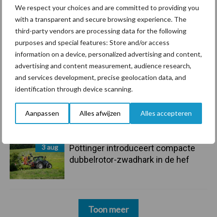
6 aug
Tien praktische tips voor een
We respect your choices and are committed to providing you
langere levensduur
with a transparent and secure browsing experience. The
third-party vendors are processing data for the following
purposes and special features: Store and/or access
5 aug
“Vraag naar praktische
information on a device, personalized advertising and content,
hygieneoplossingen is in Polen
advertising and content measurement, audience research,
groter dan ooit”
and services development, precise geolocation data, and
identification through device scanning.
5 aug
Drie Franse bedrijven over de grens
van 14.000 kilogram melk
Aanpassen
Alles afwijzen
Alles accepteren
3 aug
Pöttinger introduceert compacte
dubbelrotor-zwadhark in de hef
Toon meer