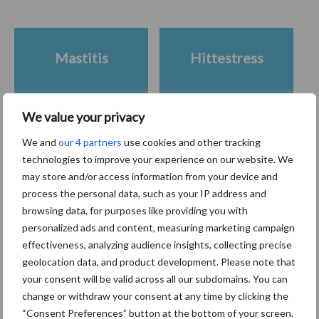
Mastitis
Hittestress
We value your privacy
We and
our 4 partners
use cookies and other tracking
Toon meer
technologies to improve your experience on our website. We
may store and/or access information from your device and
process the personal data, such as your IP address and
Primaire
browsing data, for purposes like providing you with
Recent nieuws
Partner nieuws
personalized ads and content, measuring marketing campaign
Sidebar
effectiveness, analyzing audience insights, collecting precise
6 aug
ForFarmers ziet volume en
geolocation data, and product development. Please note that
marktaandeel groeien in krimpende
your consent will be valid across all our subdomains. You can
Nederlandse markt
change or withdraw your consent at any time by clicking the
“Consent Preferences” button at the bottom of your screen.