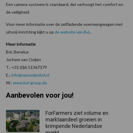
Een camera-systeem is standaard, dat verhoogt het comfort en
de veiligheid.
Voor meer informatie over de zelfladende voermengwagen met
uitsnij-inrichting kijkt u op
de website van BvL
.
Meer informatie
BvL Benelux
Jochem van Ooijen
T.: +31 (0)6 51367379
E.:
info@vanooijenbvl.nl
W.:
www.bvl-group.de
Aanbevolen voor jou!
ForFarmers ziet volume en
marktaandeel groeien in
krimpende Nederlandse
markt