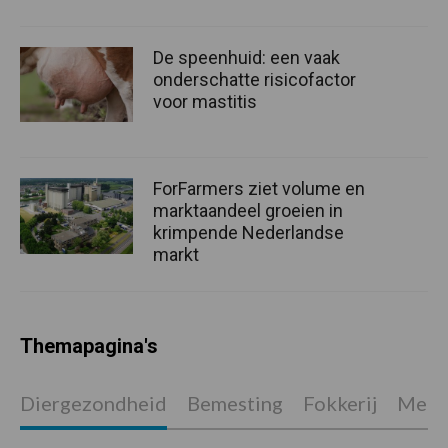
De speenhuid: een vaak
onderschatte risicofactor
voor mastitis
ForFarmers ziet volume en
marktaandeel groeien in
krimpende Nederlandse
markt
Themapagina's
Diergezondheid
Bemesting
Fokkerij
Melkv