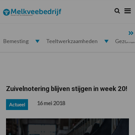
Spring
Door
Spring
Spring
naar
naar
naar
naar
Zoeken...
Zoek
Melkveebedrijf.nl
de
de
de
de
hoofdnavigatie
hoofd
eerste
voettekst
inhoud
sidebar
Bemesting
Teeltwerkzaamheden
Gezond
Zuivelnotering blijven stijgen in week 20!
16 mei 2018
Actueel