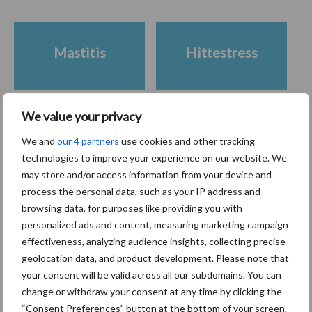
Mastitis
Hittestress
We value your privacy
Toon meer
We and
our 4 partners
use cookies and other tracking
technologies to improve your experience on our website. We
may store and/or access information from your device and
process the personal data, such as your IP address and
Primaire
Recent nieuws
Partner nieuws
browsing data, for purposes like providing you with
Sidebar
personalized ads and content, measuring marketing campaign
effectiveness, analyzing audience insights, collecting precise
7 aug
Grondstoffenmarkt blijft grillig:
geolocation data, and product development. Please note that
droogte en geopolitiek houden
your consent will be valid across all our subdomains. You can
handel in de greep
change or withdraw your consent at any time by clicking the
“Consent Preferences” button at the bottom of your screen.