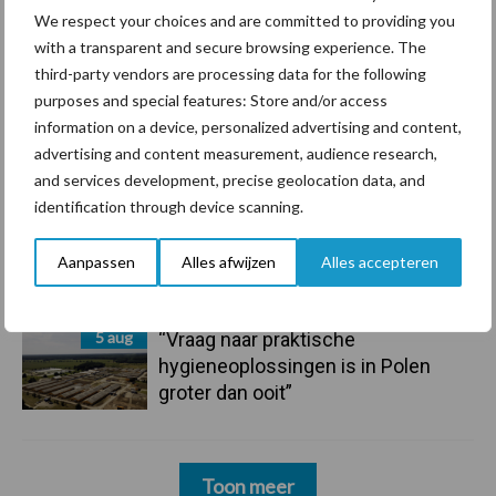
7 aug
De speenhuid: een vaak
We respect your choices and are committed to providing you
onderschatte risicofactor voor
with a transparent and secure browsing experience. The
mastitis
third-party vendors are processing data for the following
purposes and special features: Store and/or access
6 aug
ForFarmers ziet volume en
information on a device, personalized advertising and content,
marktaandeel groeien in krimpende
advertising and content measurement, audience research,
Nederlandse markt
and services development, precise geolocation data, and
identification through device scanning.
6 aug
Tien praktische tips voor een
langere levensduur
Aanpassen
Alles afwijzen
Alles accepteren
5 aug
“Vraag naar praktische
hygieneoplossingen is in Polen
groter dan ooit”
Toon meer