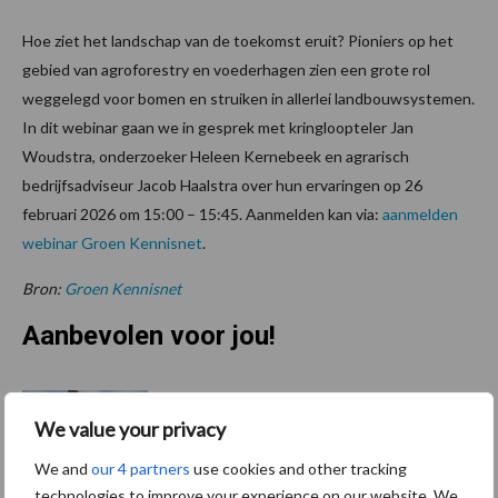
Hoe ziet het landschap van de toekomst eruit? Pioniers op het
gebied van agroforestry en voederhagen zien een grote rol
weggelegd voor bomen en struiken in allerlei landbouwsystemen.
In dit webinar gaan we in gesprek met kringloopteler Jan
Woudstra, onderzoeker Heleen Kernebeek en agrarisch
bedrijfsadviseur Jacob Haalstra over hun ervaringen op 26
februari 2026 om 15:00 – 15:45. Aanmelden kan via:
aanmelden
webinar Groen Kennisnet
.
Bron:
Groen Kennisnet
Aanbevolen voor jou!
Grondstoffenmarkt blijft
grillig: droogte en
We value your privacy
geopolitiek houden handel
We and
our 4 partners
use cookies and other tracking
in de greep
technologies to improve your experience on our website. We