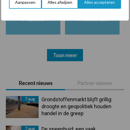
Aanpassen
Alles afwijzen
Alles accepteren
Mastitis
Hittestress
Toon meer
Primaire
Recent nieuws
Partner nieuws
Sidebar
7 aug
Grondstoffenmarkt blijft grillig:
droogte en geopolitiek houden
handel in de greep
7 aug
De speenhuid: een vaak