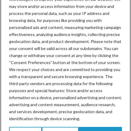
may store and/or access information from your device and
process the personal data, such as your IP address and
De speenhuid: een vaak
onderschatte risicofactor
browsing data, for purposes like providing you with
voor mastitis
personalized ads and content, measuring marketing campaign
effectiveness, analyzing audience insights, collecting precise
geolocation data, and product development. Please note that
your consent will be valid across all our subdomains. You can
ForFarmers ziet volume en
change or withdraw your consent at any time by clicking the
marktaandeel groeien in
“Consent Preferences” button at the bottom of your screen.
krimpende Nederlandse
We respect your choices and are committed to providing you
markt
with a transparent and secure browsing experience. The
third-party vendors are processing data for the following
purposes and special features: Store and/or access
Themapagina's
information on a device, personalized advertising and content,
advertising and content measurement, audience research,
and services development, precise geolocation data, and
Diergezondheid
Bemesting
Fokkerij
Melkv
identification through device scanning.