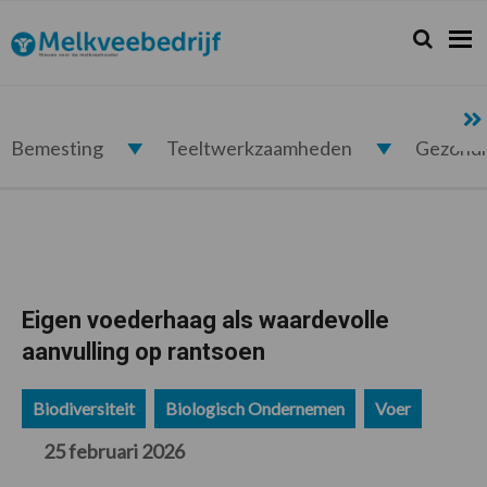
Spring
Door
Spring
Spring
naar
naar
naar
naar
Zoeken...
Zoek
Melkveebedrijf.nl
de
de
de
de
hoofdnavigatie
hoofd
eerste
voettekst
inhoud
sidebar
Bemesting
Teeltwerkzaamheden
Gezond
Eigen voederhaag als waardevolle
aanvulling op rantsoen
Biodiversiteit
Biologisch Ondernemen
Voer
25 februari 2026