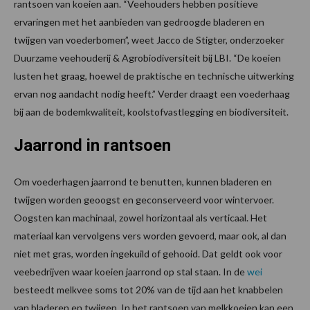
rantsoen van koeien aan. “Veehouders hebben positieve
ervaringen met het aanbieden van gedroogde bladeren en
twijgen van voederbomen”, weet Jacco de Stigter, onderzoeker
Duurzame veehouderij & Agrobiodiversiteit bij LBI. “De koeien
lusten het graag, hoewel de praktische en technische uitwerking
ervan nog aandacht nodig heeft.” Verder draagt een voederhaag
bij aan de bodemkwaliteit, koolstofvastlegging en biodiversiteit.
Jaarrond in rantsoen
Om voederhagen jaarrond te benutten, kunnen bladeren en
twijgen worden geoogst en geconserveerd voor wintervoer.
Oogsten kan machinaal, zowel horizontaal als verticaal. Het
materiaal kan vervolgens vers worden gevoerd, maar ook, al dan
niet met gras, worden ingekuild of gehooid. Dat geldt ook voor
veebedrijven waar koeien jaarrond op stal staan. In de
wei
besteedt melkvee soms tot 20% van de tijd aan het knabbelen
van bladeren en twijgen. In het rantsoen van melkkoeien kan een