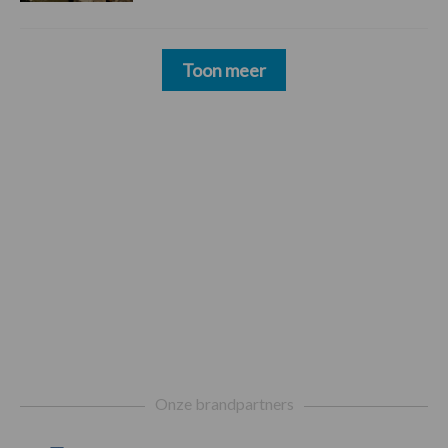
Toon meer
Footer
Onze brandpartners