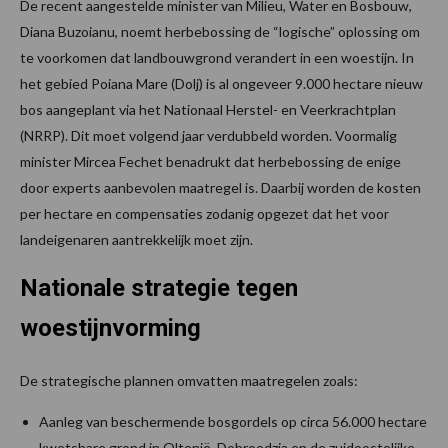
De recent aangestelde minister van Milieu, Water en Bosbouw,
Diana Buzoianu, noemt herbebossing de “logische” oplossing om
te voorkomen dat landbouwgrond verandert in een woestijn. In
het gebied Poiana Mare (Dolj) is al ongeveer 9.000 hectare nieuw
bos aangeplant via het Nationaal Herstel- en Veerkrachtplan
(NRRP). Dit moet volgend jaar verdubbeld worden. Voormalig
minister Mircea Fechet benadrukt dat herbebossing de enige
door experts aanbevolen maatregel is. Daarbij worden de kosten
per hectare en compensaties zodanig opgezet dat het voor
landeigenaren aantrekkelijk moet zijn.
Nationale strategie tegen
woestijnvorming
De strategische plannen omvatten maatregelen zoals:
Aanleg van beschermende bosgordels op circa 56.000 hectare
kwetsbare grond in Oltenië, Dobroedzja en de zuidoostelijke