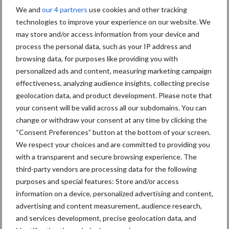
betekent een ernstig verlies aan landbouwpotentieel,
We and
our 4 partners
use cookies and other tracking
technologies to improve your experience on our website. We
biodiversiteit
en voedselzekerheid. Het vraagt daarom om
may store and/or access information from your device and
aandacht van álle belanghebbenden: overheden, de agrarische
process the personal data, such as your IP address and
sector, onderzoeksinstellingen, onderwijs, NGO’s en lokale
browsing data, for purposes like providing you with
gemeenschappen.
personalized ads and content, measuring marketing campaign
effectiveness, analyzing audience insights, collecting precise
Herbebossing moet worden gezien als een strategische
geolocation data, and product development. Please note that
investering in het herstel van grond, de bescherming van
your consent will be valid across all our subdomains. You can
gemeenschappen en de herleving van de landbouw. Bomen
change or withdraw your consent at any time by clicking the
planten moet een noodzakelijke activiteit worden, geen
“Consent Preferences” button at the bottom of your screen.
vrijblijvende keuze.
We respect your choices and are committed to providing you
with a transparent and secure browsing experience. The
Bron:
Ministerie van Landbouw
third-party vendors are processing data for the following
Beeld:
Brett Sayles
via Pexels
purposes and special features: Store and/or access
information on a device, personalized advertising and content,
Aanbevolen voor jou!
advertising and content measurement, audience research,
and services development, precise geolocation data, and