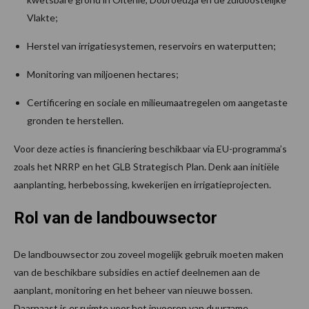
Vlakte;
Herstel van irrigatiesystemen, reservoirs en waterputten;
Monitoring van miljoenen hectares;
Certificering en sociale en milieumaatregelen om aangetaste
gronden te herstellen.
Voor deze acties is financiering beschikbaar via EU-programma’s
zoals het NRRP en het GLB Strategisch Plan. Denk aan initiële
aanplanting, herbebossing, kwekerijen en irrigatieprojecten.
Rol van de landbouwsector
De landbouwsector zou zoveel mogelijk gebruik moeten maken
van de beschikbare subsidies en actief deelnemen aan de
aanplant, monitoring en het beheer van nieuwe bossen.
Daarnaast is er ruimte voor het invoeren van duurzame