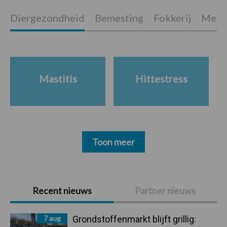
Diergezondheid
Bemesting
Fokkerij
Melkv
Mastitis
Hittestress
Toon meer
Primaire
Recent nieuws
Partner nieuws
Sidebar
7 aug
Grondstoffenmarkt blijft grillig: