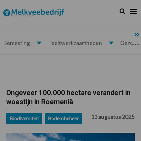
Spring
Door
Spring
Spring
naar
naar
naar
naar
Zoeken...
Zoek
Melkveebedrijf.nl
de
de
de
de
hoofdnavigatie
hoofd
eerste
voettekst
inhoud
sidebar
Bemesting
Teeltwerkzaamheden
Gezond
Ongeveer 100.000 hectare verandert in
woestijn in Roemenië
13 augustus 2025
Biodiversiteit
Bodembeheer