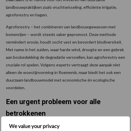
landbouwpraktijken zoals vruchtwisseling, efficiënte irrigatie,
agroforestry en hagen.
Agroforestry – het combineren van landbouwgewassen met
bomenrijen – wordt steeds vaker gepromoot. Deze methode
vermindert erosie, houdt vocht vast en bevordert biodiversiteit.
Met name in het zuiden, waar harde wind, droogte en een gebrek
aan bosbedekking de degradatie versnellen, kan agroforestry een
cruciale rol spelen. Volgens experts vertraagt deze aanpak niet
alleen de woestijnvorming in Roemenië, maar biedt het ook een
duurzaam landbouwmodel met economische én ecologische
voordelen.
Een urgent probleem voor alle
betrokkenen
We value your privacy
De aantasting van meer dan 100.000 hectare in Roemenië