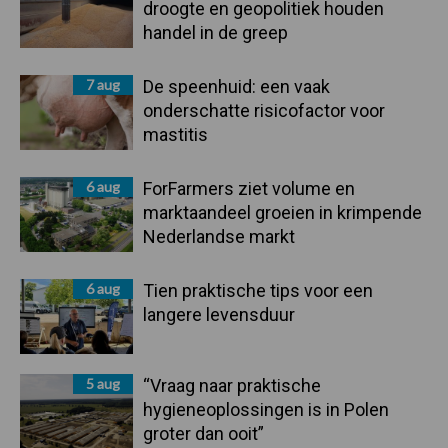
droogte en geopolitiek houden
handel in de greep
7 aug
De speenhuid: een vaak
onderschatte risicofactor voor
mastitis
6 aug
ForFarmers ziet volume en
marktaandeel groeien in krimpende
Nederlandse markt
6 aug
Tien praktische tips voor een
langere levensduur
5 aug
“Vraag naar praktische
hygieneoplossingen is in Polen
groter dan ooit”