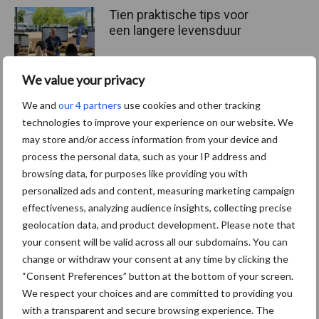
Tien praktische tips voor
een langere levensduur
We value your privacy
We and
our 4 partners
use cookies and other tracking
“Vraag naar praktische
technologies to improve your experience on our website. We
hygieneoplossingen is in
Polen groter dan ooit”
may store and/or access information from your device and
process the personal data, such as your IP address and
browsing data, for purposes like providing you with
personalized ads and content, measuring marketing campaign
effectiveness, analyzing audience insights, collecting precise
Diergezondheid
Bemesting
Fokkerij
Melkv
geolocation data, and product development. Please note that
your consent will be valid across all our subdomains. You can
change or withdraw your consent at any time by clicking the
“Consent Preferences” button at the bottom of your screen.
We respect your choices and are committed to providing you
Mastitis
Hittestress
with a transparent and secure browsing experience. The