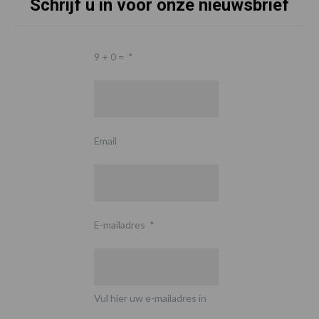
Schrijf u in voor onze nieuwsbrief
9 + 0 =
*
Email
E-mailadres
*
Vul hier uw e-mailadres in