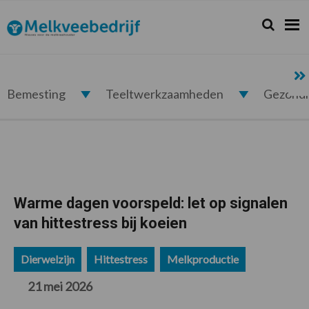
Spring
Door
Spring
Spring
naar
naar
naar
naar
Zoeken...
Zoek
Melkveebedrijf.nl
de
de
de
de
hoofdnavigatie
hoofd
eerste
voettekst
inhoud
sidebar
Bemesting
Teeltwerkzaamheden
Gezond
Warme dagen voorspeld: let op signalen
van hittestress bij koeien
Dierwelzijn
Hittestress
Melkproductie
21 mei 2026