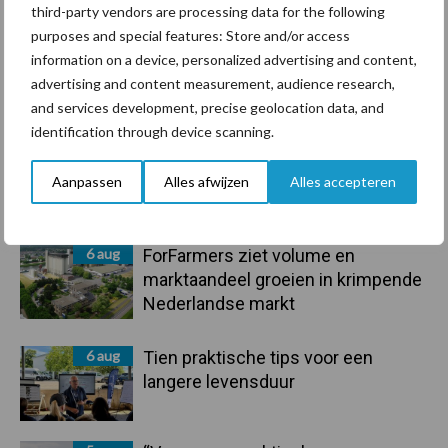
third-party vendors are processing data for the following
purposes and special features: Store and/or access
information on a device, personalized advertising and content,
advertising and content measurement, audience research,
Toon meer
and services development, precise geolocation data, and
identification through device scanning.
Aanpassen
Alles afwijzen
Alles accepteren
Primaire
Recent nieuws
Partner nieuws
Sidebar
6 aug
ForFarmers ziet volume en
marktaandeel groeien in krimpende
Nederlandse markt
6 aug
Tien praktische tips voor een
langere levensduur