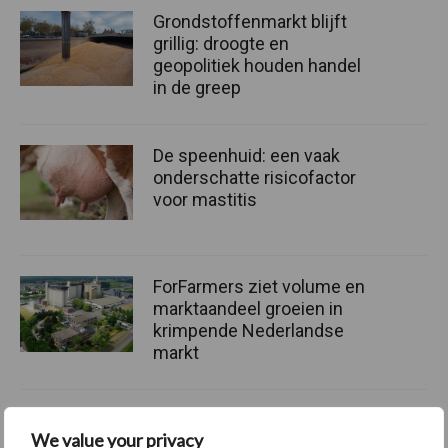
Grondstoffenmarkt blijft
grillig: droogte en
geopolitiek houden handel
in de greep
De speenhuid: een vaak
onderschatte risicofactor
voor mastitis
ForFarmers ziet volume en
marktaandeel groeien in
krimpende Nederlandse
markt
We value your privacy
Themapagina's