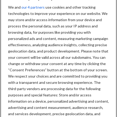
We and
our 4 partners
use cookies and other tracking
Diergezondheid
Bemesting
Fokkerij
Melkv
technologies to improve your experience on our website. We
may store and/or access information from your device and
process the personal data, such as your IP address and
browsing data, for purposes like providing you with
personalized ads and content, measuring marketing campaign
Belgisch witblauw
Droogstand
effectiveness, analyzing audience insights, collecting precise
geolocation data, and product development. Please note that
your consent will be valid across all our subdomains. You can
change or withdraw your consent at any time by clicking the
“Consent Preferences” button at the bottom of your screen.
We respect your choices and are committed to providing you
Toon meer
with a transparent and secure browsing experience. The
third-party vendors are processing data for the following
purposes and special features: Store and/or access
Primaire
information on a device, personalized advertising and content,
Recent nieuws
Partner nieuws
advertising and content measurement, audience research,
Sidebar
and services development, precise geolocation data, and