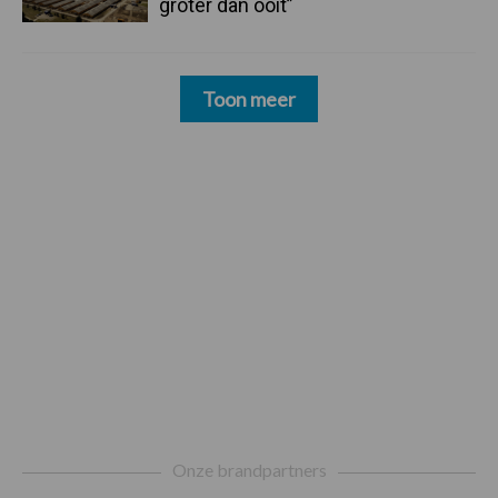
groter dan ooit”
Toon meer
Footer
Onze brandpartners