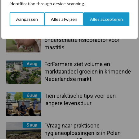
7 aug
Grondstoffenmarkt blijft grillig:
identification through device scanning.
droogte en geopolitiek houden
handel in de greep
Aanpassen
Alles afwijzen
Alles accepteren
7 aug
De speenhuid: een vaak
onderschatte risicofactor voor
mastitis
6 aug
ForFarmers ziet volume en
marktaandeel groeien in krimpende
Nederlandse markt
6 aug
Tien praktische tips voor een
langere levensduur
5 aug
“Vraag naar praktische
hygieneoplossingen is in Polen