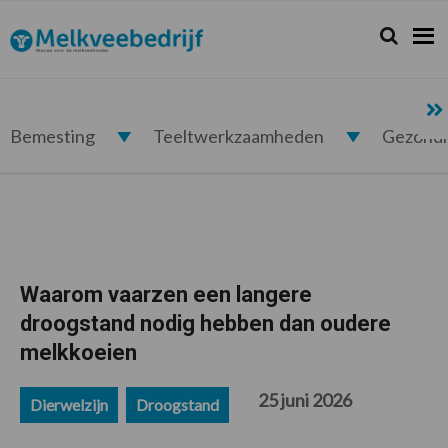
Spring
Door
Spring
Spring
naar
naar
naar
naar
Zoeken...
Zoek
Melkveebedrijf.nl
de
de
de
de
hoofdnavigatie
hoofd
eerste
voettekst
inhoud
sidebar
Bemesting
Teeltwerkzaamheden
Gezond
Waarom vaarzen een langere
droogstand nodig hebben dan oudere
melkkoeien
25 juni 2026
Dierwelzijn
Droogstand