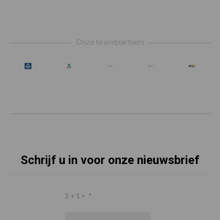
Footer
Onze brandpartners
Schrijf u in voor onze nieuwsbrief
2 + 1 =
*