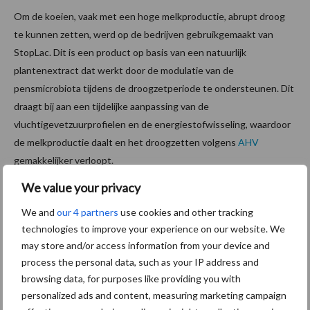
Om de koeien, vaak met een hoge melkproductie, abrupt droog
te kunnen zetten, werd op de bedrijven gebruikgemaakt van
StopLac. Dit is een product op basis van een natuurlijk
plantenextract dat werkt door de modulatie van de
pensmicrobiota tijdens de droogzetperiode te ondersteunen. Dit
draagt bij aan een tijdelijke aanpassing van de
vluchtigevetzuurprofielen en de energiestofwisseling, waardoor
de melkproductie daalt en het droogzetten volgens
AHV
gemakkelijker verloopt.
We value your privacy
De basis blijft water en voer
We and
our 4 partners
use cookies and other tracking
technologies to improve your experience on our website. We
Goed transitiemanagement gaat uiteraard veel verder dan alleen
may store and/or access information from your device and
droogzetten
. Alle basisvoorwaarden moeten kloppen. “Dat
process the personal data, such as your IP address and
betekent goed voer en een goede watervoorziening, zeker ook
browsing data, for purposes like providing you with
bij de droogstaande koeien. Dat klinkt eenvoudig, maar daar valt
personalized ads and content, measuring marketing campaign
op veel bedrijven nog winst te behalen.”