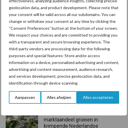
effectiveness, analyzing audience insights, collecting precise
geolocation data, and product development. Please note that
Tekst en beeld: Gerben Hofman
your consent will be valid across all our subdomains. You can
Aanbevolen voor jou!
change or withdraw your consent at any time by clicking the
“Consent Preferences” button at the bottom of your screen.
We respect your choices and are committed to providing you
Grondstoffenmarkt blijft
with a transparent and secure browsing experience. The
grillig: droogte en
third-party vendors are processing data for the following
geopolitiek houden handel
purposes and special features: Store and/or access
in de greep
information on a device, personalized advertising and content,
advertising and content measurement, audience research,
De speenhuid: een vaak
and services development, precise geolocation data, and
onderschatte risicofactor
identification through device scanning.
voor mastitis
Aanpassen
Alles afwijzen
Alles accepteren
ForFarmers ziet volume en
marktaandeel groeien in
krimpende Nederlandse