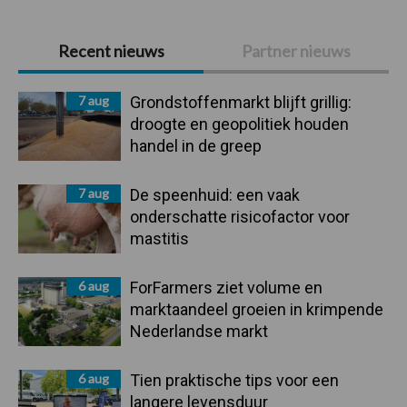
Primaire
Recent nieuws
Partner nieuws
Sidebar
7 aug
Grondstoffenmarkt blijft grillig:
droogte en geopolitiek houden
handel in de greep
7 aug
De speenhuid: een vaak
onderschatte risicofactor voor
mastitis
6 aug
ForFarmers ziet volume en
marktaandeel groeien in krimpende
Nederlandse markt
6 aug
Tien praktische tips voor een
langere levensduur