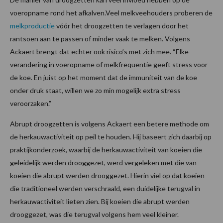
voeropname rond het afkalven.Veel melkveehouders proberen de
melkproductie
vóór het droogzetten te verlagen door het
rantsoen aan te passen of minder vaak te melken. Volgens
Ackaert brengt dat echter ook risico’s met zich mee. “Elke
verandering in voeropname of melkfrequentie geeft stress voor
de koe. En juist op het moment dat de immuniteit van de koe
onder druk staat, willen we zo min mogelijk extra stress
veroorzaken.”
Abrupt droogzetten is volgens Ackaert een betere methode om
de herkauwactiviteit op peil te houden. Hij baseert zich daarbij op
praktijkonderzoek, waarbij de herkauwactiviteit van koeien die
geleidelijk werden drooggezet, werd vergeleken met die van
koeien die abrupt werden drooggezet. Hierin viel op dat koeien
die traditioneel werden verschraald, een duidelijke terugval in
herkauwactiviteit lieten zien. Bij koeien die abrupt werden
drooggezet, was die terugval volgens hem veel kleiner.