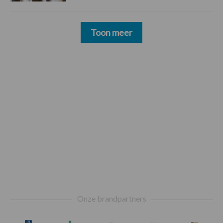
Toon meer
Footer
Onze brandpartners