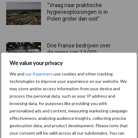
“Vraag naar praktische
hygieneoplossingen is in
Polen groter dan ooit”
Drie Franse bedrijven over
de grens van 14.000
kilogram melk
We value your privacy
We and
our 4 partners
use cookies and other tracking
technologies to improve your experience on our website. We
Pöttinger introduceert
may store and/or access information from your device and
compacte dubbelrotor-
process the personal data, such as your IP address and
zwadhark in de hef
browsing data, for purposes like providing you with
personalized ads and content, measuring marketing campaign
effectiveness, analyzing audience insights, collecting precise
geolocation data, and product development. Please note that
Themapagina's
your consent will be valid across all our subdomains. You can