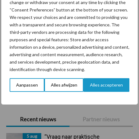
change or withdraw your consent at any time by clicking the
“Consent Preferences” button at the bottom of your screen.
Diergezondheid
Bemesting
Fokkerij
Melkv
We respect your choices and are committed to providing you
with a transparent and secure browsing experience. The
third-party vendors are processing data for the following
purposes and special features: Store and/or access
information on a device, personalized advertising and content,
Belgisch witblauw
Droogstand
advertising and content measurement, audience research,
and services development, precise geolocation data, and
identification through device scanning.
Aanpassen
Alles afwijzen
Alles accepteren
Toon meer
Primaire
Recent nieuws
Partner nieuws
Sidebar
5 aug
“Vraag naar praktische