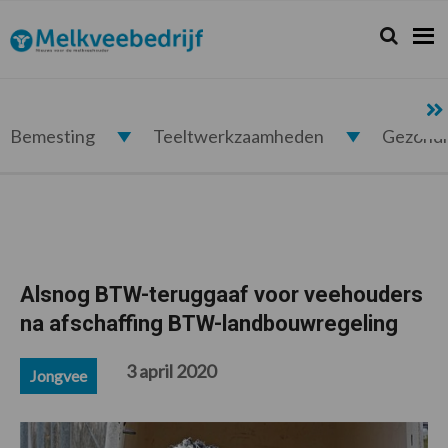
Spring
Door
Spring
Spring
naar
naar
naar
naar
Zoeken...
Zoek
Melkveebedrijf.nl
de
de
de
de
hoofdnavigatie
hoofd
eerste
voettekst
inhoud
sidebar
Bemesting
Teeltwerkzaamheden
Gezond
Alsnog BTW-teruggaaf voor veehouders
na afschaffing BTW-landbouwregeling
3 april 2020
Jongvee