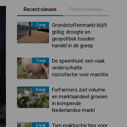
Recent nieuws
Partner nieuws
Primaire
Sidebar
7 aug
Grondstoffenmarkt blijft
grillig: droogte en
geopolitiek houden
handel in de greep
7 aug
De speenhuid: een vaak
onderschatte
risicofactor voor mastitis
6 aug
ForFarmers ziet volume
en marktaandeel groeien
in krimpende
Nederlandse markt
6 aug
Tien praktische tips voor