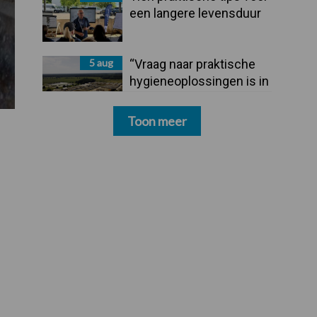
een langere levensduur
5 aug
“Vraag naar praktische
hygieneoplossingen is in
Polen groter dan ooit”
Toon meer