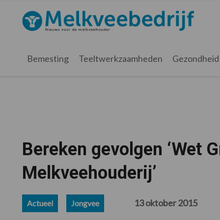
Spring
Door
Spring
Spring
naar
naar
naar
naar
Melkveebedrijf.nl
de
de
de
de
hoofdnavigatie
hoofd
eerste
voettekst
inhoud
sidebar
Bemesting
Teeltwerkzaamheden
Gezondheid
Bereken gevolgen ‘Wet 
Melkveehouderij’
13 oktober 2015
Actueel
Jongvee