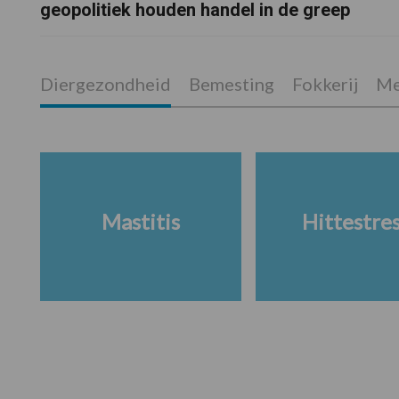
geopolitiek houden handel in de greep
Diergezondheid
Bemesting
Fokkerij
Me
Mastitis
Hittestre