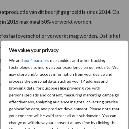
tproductie van dit bedrijf gegroeid is sinds 2014. Op
ag in 2016 maximaal 50% verwerkt worden.
kfosfaatoverschot er verwerkt mag worden. Dat is het
3=987.
We value your privacy
uimte op grond er extra nodig is, voor dit bedrijf is
We and
our 4 partners
use cookies and other tracking
technologies to improve your experience on our website. We
faattoestand neutraal neer op 6 hectare.
may store and/or access information from your device and
process the personal data, such as your IP address and
n LLTB
.
browsing data, for purposes like providing you with
personalized ads and content, measuring marketing campaign
effectiveness, analyzing audience insights, collecting precise
geolocation data, and product development. Please note that
your consent will be valid across all our subdomains. You can
change or withdraw your consent at any time by clicking the