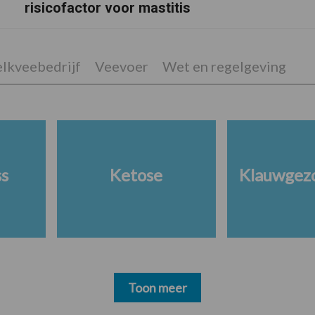
risicofactor voor mastitis
lkveebedrijf
Veevoer
Wet en regelgeving
ss
Ketose
Klauwgez
Toon meer