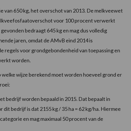
ie van 650 kg, het overschot van 2013. De melkveewet
 melkveefosfaatoverschot voor 100 procent verwerkt
t gevonden bedraagt 645 kg en mag dus volledig
mende jaren, omdat de AMvB eind 2014 is
 de regels voor grondgebondenheid van toepassing en
rwerkt worden.
op welke wijze berekend moet worden hoeveel grond er
roei:
et bedrijf worden bepaald in 2015. Dat bepaalt in
r dit bedrijf is dat 2155 kg / 35 ha = 62 kg/ha. Hiermee
te categorie en mag maximaal 50 procent van de