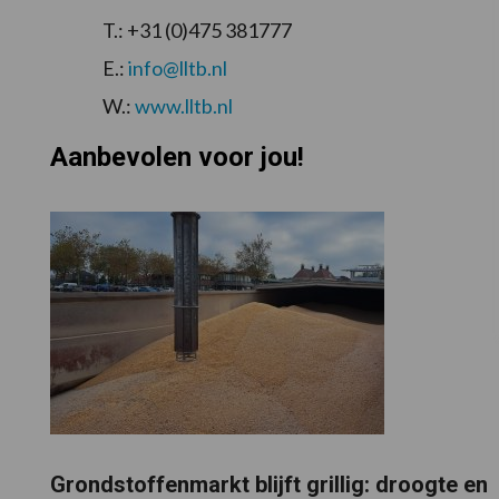
T.: +31 (0)475 381777
E.:
info@lltb.nl
W.:
www.lltb.nl
Aanbevolen voor jou!
Grondstoffenmarkt blijft grillig: droogte en