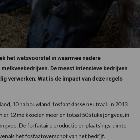
eek het wetsvoorstel in waarmee nadere
melkveebedrijven. De meest intensieve bedrijven
edig verwerken. Wat is de impact van deze regels
land, 10 ha bouwland, fosfaatklasse neutraal. In 2013
n er 12 melkkoeien meer en totaal 50 stuks jongvee, in
jongvee. De forfaitaire productie en plaatsingsruimte
enals het fosfaatoverschot van het bedrijf.