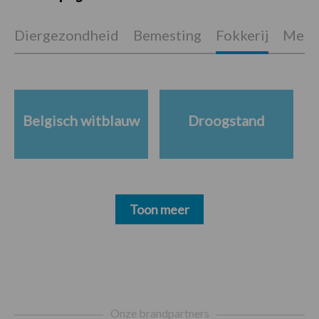
Diergezondheid
Bemesting
Fokkerij
Melkv
Belgisch witblauw
Droogstand
Toon meer
Footer
Onze brandpartners