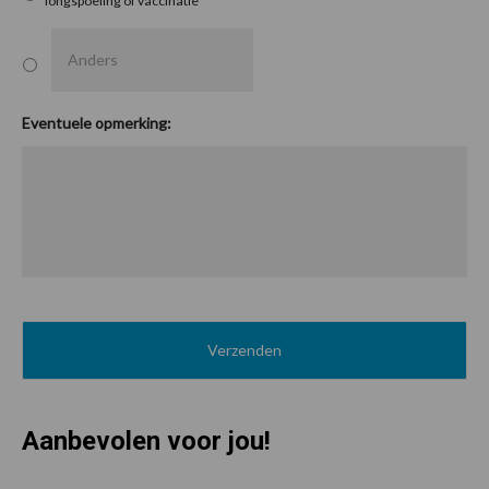
longspoeling of vaccinatie
Eventuele opmerking:
Aanbevolen voor jou!
P