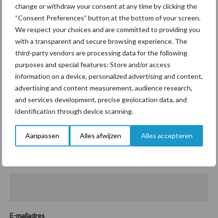
het raadzaam om onderzoek te doen welke kiemen een rol spelen.
change or withdraw your consent at any time by clicking the
Dit kan via verschillende methodes, uw dierenarts kan u hierin
“Consent Preferences” button at the bottom of your screen.
adviseren. Wanneer de veroorzakende kiemen bekend zijn kan
We respect your choices and are committed to providing you
worden bepaald welk vaccin en welke andere maatregelen het
with a transparent and secure browsing experience. The
third-party vendors are processing data for the following
meest effectief zullen zijn. Wilt u meer weten over wat u op uw
purposes and special features: Store and/or access
bedrijf kunt doen om uw kalveren beter beschermd te hebben?
information on a device, personalized advertising and content,
Neem dan contact op met 1 van de dierenartsen van HIPRA;
advertising and content measurement, audience research,
and services development, precise geolocation data, and
identification through device scanning.
Aanpassen
Alles afwijzen
Alles accepteren
Contactformulier Hipra
Bedrijfsnaam
*
E-mailadres