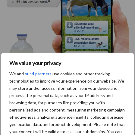
We value your privacy
We and
our 4 partners
use cookies and other tracking
technologies to improve your experience on our website. We
may store and/or access information from your device and
process the personal data, such as your IP address and
browsing data, for purposes like providing you with
11
Foix, A. et al. (2016) Poster gepresenteerd tijdens WBC, Dublin,
personalized ads and content, measuring marketing campaign
Ierland.
effectiveness, analyzing audience insights, collecting precise
geolocation data, and product development. Please note that
Om te weten welk vaccin het meest passend is op uw bedrijf is
your consent will be valid across all our subdomains. You can