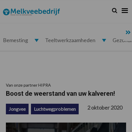
Spring
Door
Spring
Spring
naar
naar
naar
naar
Zoeken...
Zoek
Melkveebedrijf.nl
de
de
de
de
hoofdnavigatie
hoofd
eerste
voettekst
inhoud
sidebar
Bemesting
Teeltwerkzaamheden
Gezond
Van onze partner HIPRA
Boost de weerstand van uw kalveren!
2 oktober 2020
Jongvee
Luchtwegproblemen