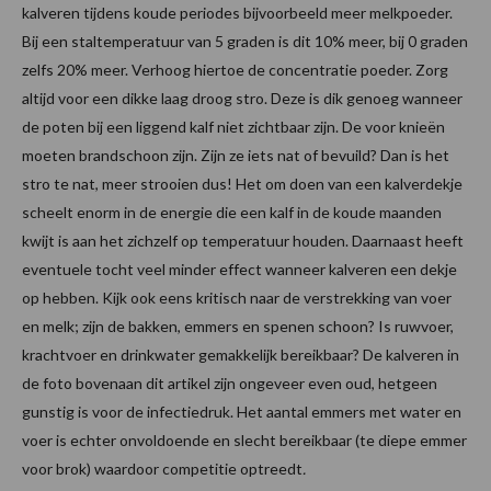
kalveren tijdens koude periodes bijvoorbeeld meer melkpoeder.
Bij een staltemperatuur van 5 graden is dit 10% meer, bij 0 graden
zelfs 20% meer. Verhoog hiertoe de concentratie poeder. Zorg
altijd voor een dikke laag droog stro. Deze is dik genoeg wanneer
de poten bij een liggend kalf niet zichtbaar zijn. De voor knieën
moeten brandschoon zijn. Zijn ze iets nat of bevuild? Dan is het
stro te nat, meer strooien dus! Het om doen van een kalverdekje
scheelt enorm in de energie die een kalf in de koude maanden
kwijt is aan het zichzelf op temperatuur houden. Daarnaast heeft
eventuele tocht veel minder effect wanneer kalveren een dekje
op hebben. Kijk ook eens kritisch naar de verstrekking van voer
en melk; zijn de bakken, emmers en spenen schoon? Is ruwvoer,
krachtvoer en drinkwater gemakkelijk bereikbaar? De kalveren in
de foto bovenaan dit artikel zijn ongeveer even oud, hetgeen
gunstig is voor de infectiedruk. Het aantal emmers met water en
voer is echter onvoldoende en slecht bereikbaar (te diepe emmer
voor brok) waardoor competitie optreedt
.