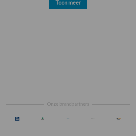
Toon meer
Footer
Onze brandpartners