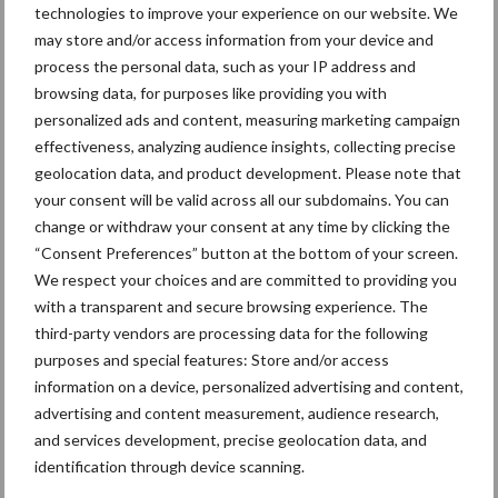
technologies to improve your experience on our website. We
may store and/or access information from your device and
process the personal data, such as your IP address and
browsing data, for purposes like providing you with
Belgisch witblauw
Droogstand
personalized ads and content, measuring marketing campaign
effectiveness, analyzing audience insights, collecting precise
geolocation data, and product development. Please note that
your consent will be valid across all our subdomains. You can
change or withdraw your consent at any time by clicking the
Toon meer
“Consent Preferences” button at the bottom of your screen.
We respect your choices and are committed to providing you
with a transparent and secure browsing experience. The
third-party vendors are processing data for the following
Primaire
Recent nieuws
Partner nieuws
purposes and special features: Store and/or access
Sidebar
information on a device, personalized advertising and content,
advertising and content measurement, audience research,
7 aug
De speenhuid: een vaak
and services development, precise geolocation data, and
onderschatte risicofactor voor
identification through device scanning.
mastitis