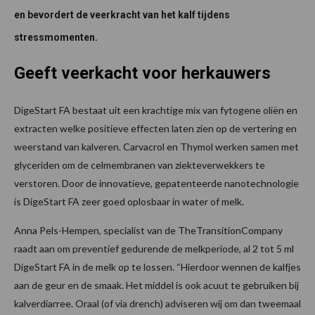
en bevordert de veerkracht van het kalf tijdens
stressmomenten.
Geeft veerkacht voor herkauwers
DigeStart FA bestaat uit een krachtige mix van fytogene oliën en
extracten welke positieve effecten laten zien op de vertering en
weerstand van kalveren. Carvacrol en Thymol werken samen met
glyceriden om de celmembranen van ziekteverwekkers te
verstoren. Door de innovatieve, gepatenteerde nanotechnologie
is DigeStart FA zeer goed oplosbaar in water of melk.
Anna Pels-Hempen, specialist van de TheTransitionCompany
raadt aan om preventief gedurende de melkperiode, al 2 tot 5 ml
DigeStart FA in de melk op te lossen. “Hierdoor wennen de kalfjes
aan de geur en de smaak. Het middel is ook acuut te gebruiken bij
kalverdiarree. Oraal (of via drench) adviseren wij om dan tweemaal