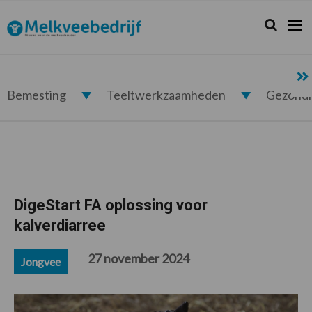
Spring
Door
Spring
Spring
naar
naar
naar
naar
Zoeken...
Zoek
Melkveebedrijf.nl
de
de
de
de
hoofdnavigatie
hoofd
eerste
voettekst
inhoud
sidebar
Bemesting
Teeltwerkzaamheden
Gezond
DigeStart FA oplossing voor
kalverdiarree
27 november 2024
Jongvee