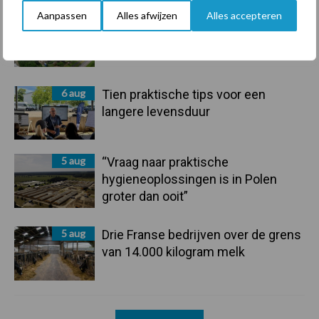
Aanpassen
Alles afwijzen
Alles accepteren
6 aug
ForFarmers ziet volume en
marktaandeel groeien in krimpende
Nederlandse markt
6 aug
Tien praktische tips voor een
langere levensduur
5 aug
“Vraag naar praktische
hygieneoplossingen is in Polen
groter dan ooit”
5 aug
Drie Franse bedrijven over de grens
van 14.000 kilogram melk