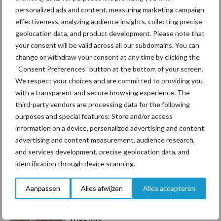
personalized ads and content, measuring marketing campaign
effectiveness, analyzing audience insights, collecting precise
Toon meer
geolocation data, and product development. Please note that
your consent will be valid across all our subdomains. You can
change or withdraw your consent at any time by clicking the
Primaire
“Consent Preferences” button at the bottom of your screen.
Recent nieuws
Partner nieuws
We respect your choices and are committed to providing you
Sidebar
with a transparent and secure browsing experience. The
10 aug
Machines en werktuigen gewild
third-party vendors are processing data for the following
doelwit criminelen
purposes and special features: Store and/or access
information on a device, personalized advertising and content,
advertising and content measurement, audience research,
7 aug
Grondstoffenmarkt blijft grillig:
and services development, precise geolocation data, and
droogte en geopolitiek houden
identification through device scanning.
handel in de greep
Aanpassen
Alles afwijzen
Alles accepteren
7 aug
De speenhuid: een vaak
onderschatte risicofactor voor
mastitis