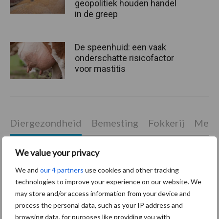
geopolitiek houden handel
in de greep
De speenhuid: een vaak
onderschatte risicofactor
voor mastitis
Diergezondheid
Bemesting
Fokkerij
Melkv
We value your privacy
We and
our 4 partners
use cookies and other tracking
Mastitis
Hittestress
technologies to improve your experience on our website. We
may store and/or access information from your device and
process the personal data, such as your IP address and
browsing data, for purposes like providing you with