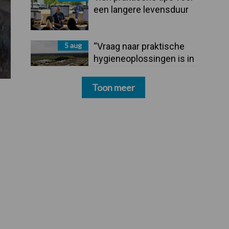
een langere levensduur
5 aug
“Vraag naar praktische
hygieneoplossingen is in
Polen groter dan ooit”
Toon meer