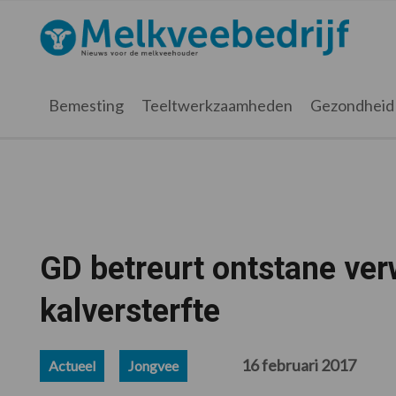
Spring
Door
Spring
Spring
naar
naar
naar
naar
Melkveebedrijf.nl
de
de
de
de
hoofdnavigatie
hoofd
eerste
voettekst
inhoud
sidebar
Bemesting
Teeltwerkzaamheden
Gezondheid
GD betreurt ontstane verw
kalversterfte
16 februari 2017
Actueel
Jongvee