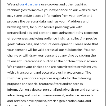
We and
our 4 partners
use cookies and other tracking
technologies to improve your experience on our website. We
may store and/or access information from your device and
process the personal data, such as your IP address and
browsing data, for purposes like providing you with
personalized ads and content, measuring marketing campaign
effectiveness, analyzing audience insights, collecting precise
geolocation data, and product development. Please note that
your consent will be valid across all our subdomains. You can
change or withdraw your consent at any time by clicking the
“Consent Preferences” button at the bottom of your screen.
We respect your choices and are committed to providing you
with a transparent and secure browsing experience. The
De speenhuid: een vaak onderschatte
third-party vendors are processing data for the following
risicofactor voor mastitis
purposes and special features: Store and/or access
information on a device, personalized advertising and content,
advertising and content measurement, audience research,
and services development, precise geolocation data, and
lkveebedrijf
Veevoer
Wet en regelgeving