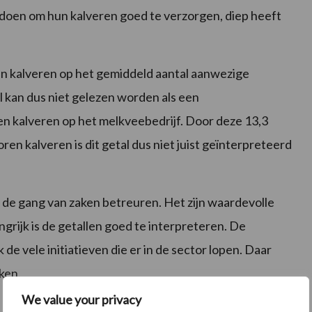
an doen om hun kalveren goed te verzorgen, diep heeft
en kalveren op het gemiddeld aantal aanwezige
l kan dus niet gelezen worden als een
en kalveren op het melkveebedrijf. Door deze 13,3
ren kalveren is dit getal dus niet juist geïnterpreteerd
e gang van zaken betreuren. Het zijn waardevolle
rijk is de getallen goed te interpreteren. De
de vele initiatieven die er in de sector lopen. Daar
ken.
We value your privacy