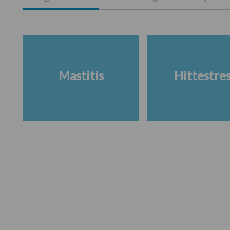
Mastitis
Hittestre
Footer