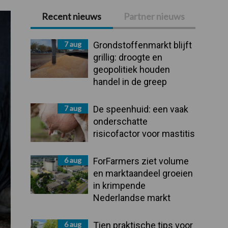
Recent nieuws
Partner nieuws
Primaire
Sidebar
7 aug
Grondstoffenmarkt blijft
grillig: droogte en
geopolitiek houden
handel in de greep
7 aug
De speenhuid: een vaak
onderschatte
risicofactor voor mastitis
6 aug
ForFarmers ziet volume
en marktaandeel groeien
in krimpende
Nederlandse markt
6 aug
Tien praktische tips voor