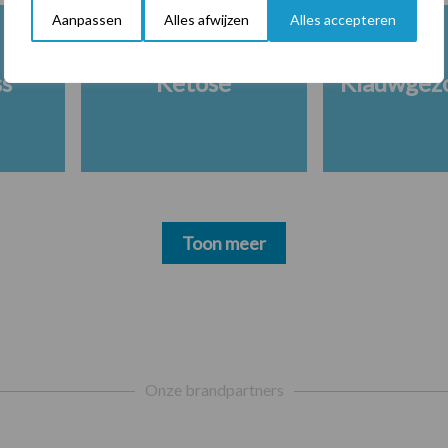
Aanpassen
Alles afwijzen
Alles accepteren
ss
Ketose
Klauwgez
Toon meer
Onze brandpartners