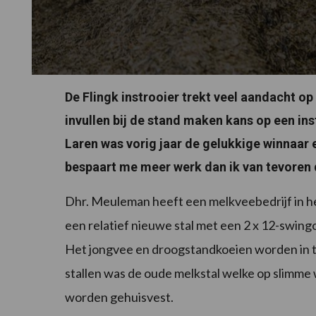
De Flingk instrooier trekt veel aandacht o
invullen bij de stand maken kans op een in
Laren was vorig jaar de gelukkige winnaar e
bespaart me meer werk dan ik van tevoren 
Dhr. Meuleman heeft een melkveebedrijf in het
een relatief nieuwe stal met een 2 x 12-swing
Het jongvee en droogstandkoeien worden in t
stallen was de oude melkstal welke op slimme 
worden gehuisvest.