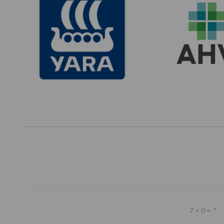
7 + 0 =
*