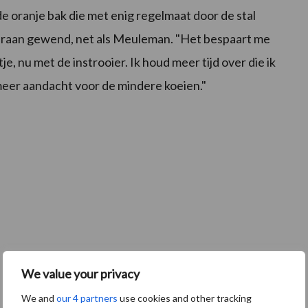
oranje bak die met enig regelmaat door de stal
 eraan gewend, net als Meuleman. "Het bespaart me
 nu met de instrooier. Ik houd meer tijd over die ik
meer aandacht voor de mindere koeien."
We value your privacy
We and
our 4 partners
use cookies and other tracking