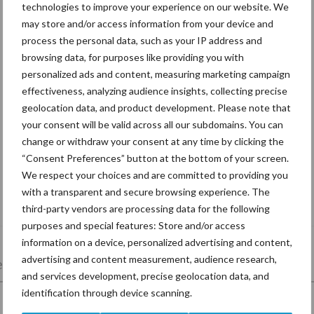
technologies to improve your experience on our website. We
may store and/or access information from your device and
process the personal data, such as your IP address and
browsing data, for purposes like providing you with
personalized ads and content, measuring marketing campaign
effectiveness, analyzing audience insights, collecting precise
geolocation data, and product development. Please note that
your consent will be valid across all our subdomains. You can
change or withdraw your consent at any time by clicking the
“Consent Preferences” button at the bottom of your screen.
We respect your choices and are committed to providing you
De speenhuid: een vaak onderschatte
with a transparent and secure browsing experience. The
risicofactor voor mastitis
third-party vendors are processing data for the following
purposes and special features: Store and/or access
information on a device, personalized advertising and content,
advertising and content measurement, audience research,
lkveebedrijf
Veevoer
Wet en regelgeving
and services development, precise geolocation data, and
identification through device scanning.