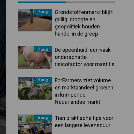
Sidebar
7 aug
Grondstoffenmarkt blijft
grillig: droogte en
geopolitiek houden
handel in de greep
7 aug
De speenhuid: een vaak
onderschatte
risicofactor voor mastitis
6 aug
ForFarmers ziet volume
en marktaandeel groeien
in krimpende
Nederlandse markt
6 aug
Tien praktische tips voor
een langere levensduur