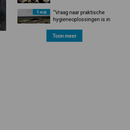
5 aug
“Vraag naar praktische
hygieneoplossingen is in
Polen groter dan ooit”
Toon meer