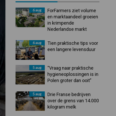
Sidebar
6 aug
ForFarmers ziet volume
en marktaandeel groeien
in krimpende
Nederlandse markt
6 aug
Tien praktische tips voor
een langere levensduur
5 aug
“Vraag naar praktische
hygieneoplossingen is in
Polen groter dan ooit”
5 aug
Drie Franse bedrijven
over de grens van 14.000
kilogram melk