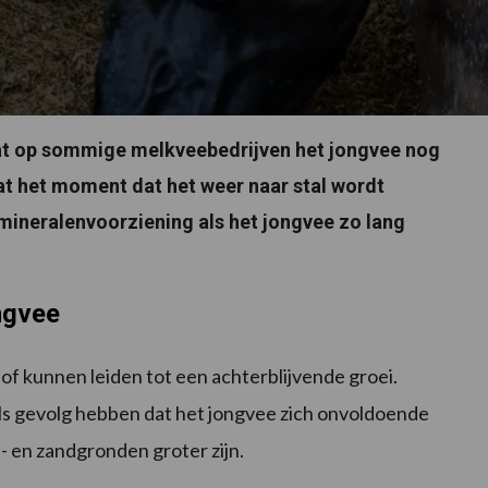
 dat op sommige melkveebedrijven het jongvee nog
at het moment dat het weer naar stal wordt
 mineralenvoorziening als het jongvee zo lang
ngvee
of kunnen leiden tot een achterblijvende groei.
ls gevolg hebben dat het jongvee zich onvoldoende
n- en zandgronden groter zijn.