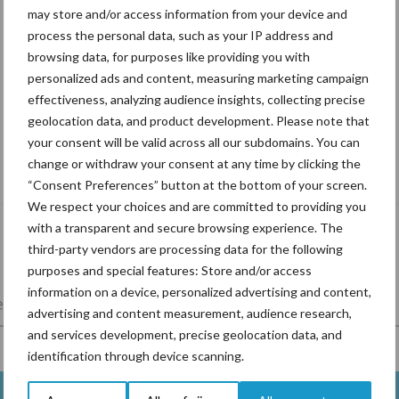
may store and/or access information from your device and
process the personal data, such as your IP address and
browsing data, for purposes like providing you with
personalized ads and content, measuring marketing campaign
effectiveness, analyzing audience insights, collecting precise
geolocation data, and product development. Please note that
your consent will be valid across all our subdomains. You can
Tien praktische tips voor een langere
change or withdraw your consent at any time by clicking the
levensduur
“Consent Preferences” button at the bottom of your screen.
We respect your choices and are committed to providing you
with a transparent and secure browsing experience. The
third-party vendors are processing data for the following
purposes and special features: Store and/or access
information on a device, personalized advertising and content,
lkveebedrijf
Veevoer
Wet en regelgeving
advertising and content measurement, audience research,
and services development, precise geolocation data, and
identification through device scanning.