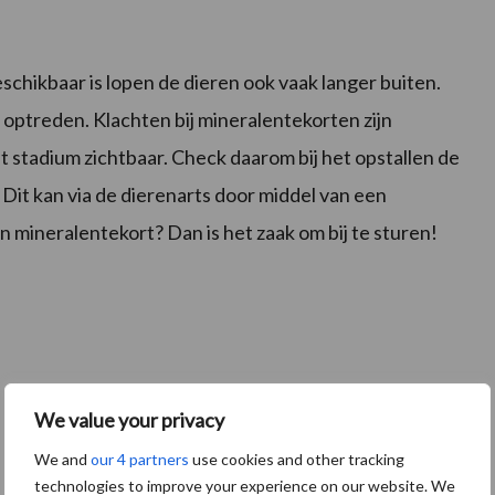
schikbaar is lopen de dieren ook vaak langer buiten.
optreden. Klachten bij mineralentekorten zijn
at stadium zichtbaar. Check daarom bij het opstallen de
 Dit kan via de dierenarts door middel van een
en mineralentekort? Dan is het zaak om bij te sturen!
We value your privacy
We and
our 4 partners
use cookies and other tracking
technologies to improve your experience on our website. We