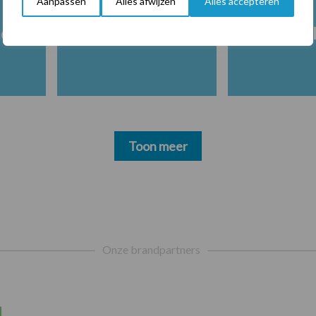
Aanpassen
Alles afwijzen
Alles accepteren
nd
Fleckvieh
Holstein-
Toon meer
Onze brandpartners