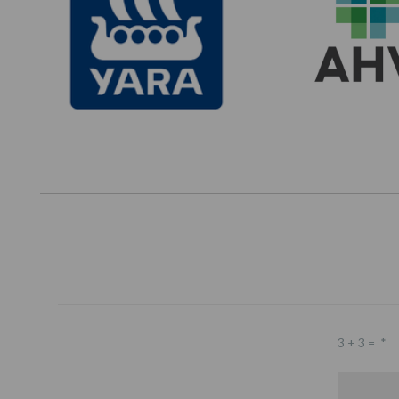
3 + 3 =
*