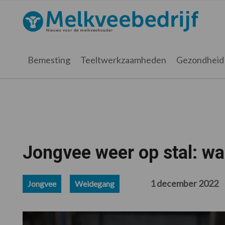
Spring
Door
Spring
Spring
naar
naar
naar
naar
Melkveebedrijf.nl
de
de
de
de
hoofdnavigatie
hoofd
eerste
voettekst
inhoud
sidebar
Bemesting
Teeltwerkzaamheden
Gezondheid
Jongvee weer op stal: waa
1 december 2022
Jongvee
Weidegang